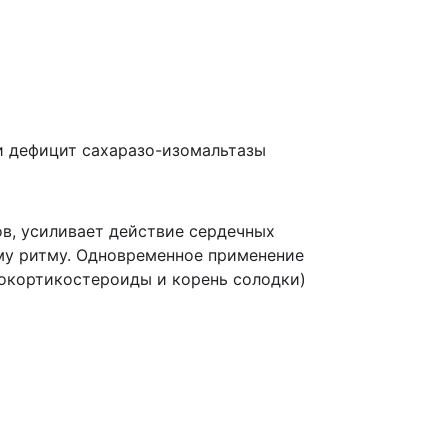
и дефицит сахаразо-изомальтазы
ов, усиливает действие сердечных
му ритму. Одновременное применение
окортикостероиды и корень солодки)