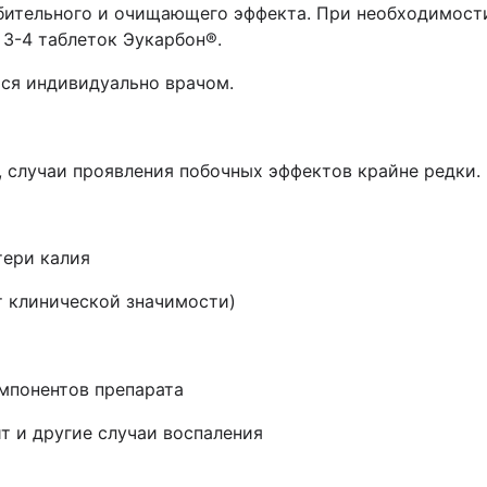
абительного и очищающего эффекта. При необходимост
 3-4 таблеток Эукарбон®.
ся индивидуально врачом.
 случаи проявления побочных эффектов крайне редки.
тери калия
т клинической значимости)
омпонентов препарата
т и другие случаи воспаления