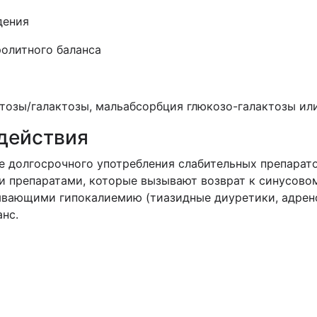
дения
ролитного баланса
тозы/галактозы, мальабсорбция глюкозо-галактозы ил
действия
е долгосрочного употребления слабительных препарат
ми препаратами, которые вызывают возврат к синусово
ывающими гипокалиемию (тиазидные диуретики, адрен
нс.