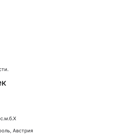
сти.
ек
.м.б.Х
роль, Австрия