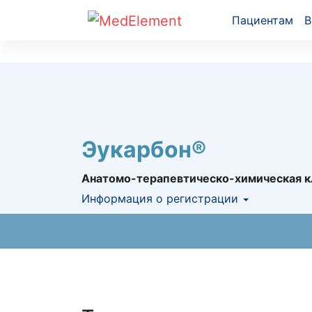
Пациентам
В
Эукарбон®
Анатомо-терапевтическо-химическая к
Информация о регистрации
Номер регистрации в РК:
№ РК-ЛС-5№01
Информация о регистрации в РК:
09.10.2