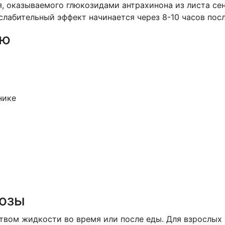
, оказываемого глюкозидами антрахинона из листа сен
 слабительный эффект начинается через 8-10 часов пос
ию
нике
дозы
вом жидкости во время или после еды. Для взрослых и 