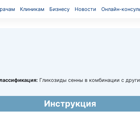
рачам
Клиникам
Бизнесу
Новости
Онлайн-консул
лассификация:
Гликозиды сенны в комбинации с друг
4676
Инструкция
019 - бессрочно