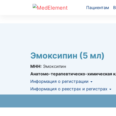
Пациентам
В
Эмоксипин (5 мл)
МНН:
Эмоксипин
Анатомо-терапевтическо-химическая к
Информация о регистрации
Номер регистрации в РК:
Информация о реестрах и регистрах
№ РК-ЛС-5№01
Информация о регистрации в РК:
12.01.2
КНФ (ЛС включено в Казахстански