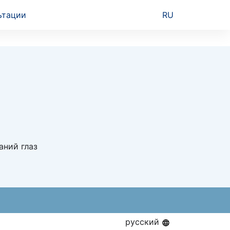
ьтации
RU
аний глаз
русский