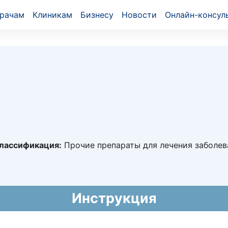
рачам
Клиникам
Бизнесу
Новости
Онлайн-консул
лассификация:
Прочие препараты для лечения заболев
7631
016 - 12.01.2021
й национальный формуляр лекарственных средств)
Инструкция