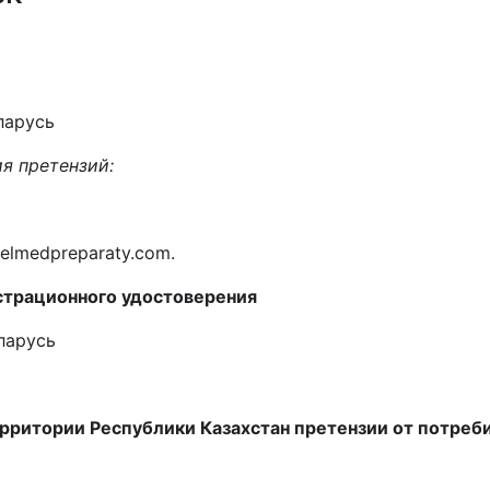
ларусь
я претензий:
@belmedpreparaty.com.
страционного удостоверения
ларусь
рритории Республики Казахстан претензии от потреби