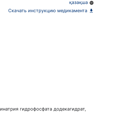
қазақша
Скачать инструкцию медикамента
 динатрия гидрофосфата додекагидрат,