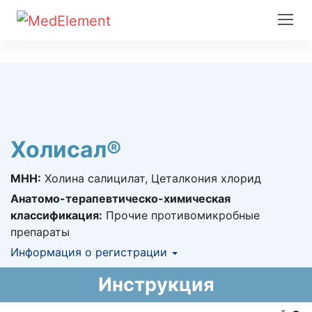
Холисал®
МНН:
Холина салицилат, Цеталкония хлорид
Анатомо-терапевтическо-химическая
классификация:
Прочие противомикробные
препараты
Информация о регистрации
Номер регистрации в РК:
№ РК-ЛС-5№010848
Инструкция
Информация о регистрации в РК:
06.11.2017 -
06.11.2022