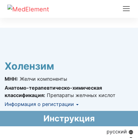
Холензим
МНН:
Желчи компоненты
Анатомо-терапевтическо-химическая
классификация:
Препараты желчных кислот
Информация о регистрации
Номер регистрации в РК:
№ РК-ЛС-5№017918
Инструкция
Информация о регистрации в РК:
15.07.2022 -
бессрочно
русский