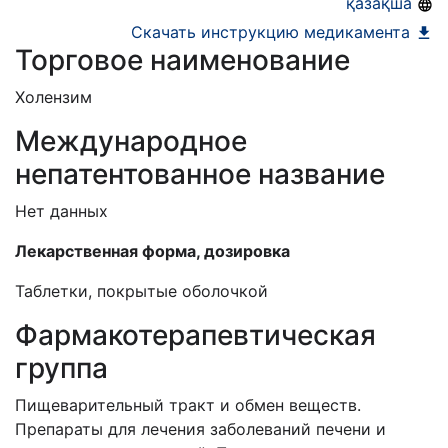
Номер регистрации в РБ:
20/12/71
қазақша
Информация о регистрации в РБ:
21.08.2018 -
Скачать инструкцию медикамента
Торговое наименование
бессрочно
Холензим
Международное
непатентованное название
Нет данных
Лекарственная форма, дозировка
Таблетки, покрытые оболочкой
Фармакотерапевтическая
группа
Пищеварительный тракт и обмен веществ.
Препараты для лечения заболеваний печени и