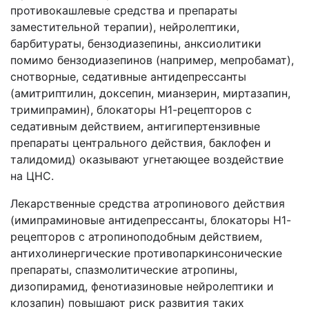
противокашлевые средства и препараты
заместительной терапии), нейролептики,
барбитураты, бензодиазепины, анксиолитики
помимо бензодиазепинов (например, мепробамат),
снотворные, седативные антидепрессанты
(амитриптилин, доксепин, мианзерин, миртазапин,
тримипрамин), блокаторы Н1-рецепторов с
седативным действием, антигипертензивные
препараты центрального действия, баклофен и
талидомид) оказывают угнетающее воздействие
на ЦНС.
Лекарственные средства атропинового действия
(имипраминовые антидепрессанты, блокаторы Н1-
рецепторов с атропиноподобным действием,
антихолинергические противопаркинсонические
препараты, спазмолитические атропины,
дизопирамид, фенотиазиновые нейролептики и
клозапин) повышают риск развития таких