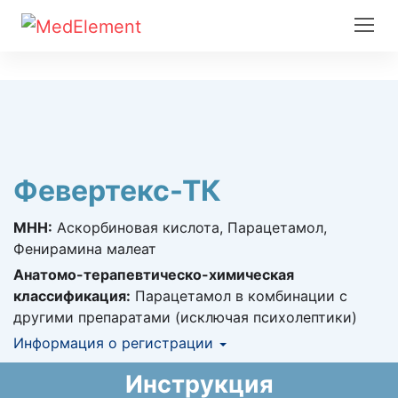
Февертекс-ТК
МНН:
Аскорбиновая кислота, Парацетамол,
Фенирамина малеат
Анатомо-терапевтическо-химическая
классификация:
Парацетамол в комбинации с
другими препаратами (исключая психолептики)
Информация о регистрации
Номер регистрации в РК:
№ РК-ЛС-0№025710
Инструкция
Информация о регистрации в РК:
08.04.2022 -