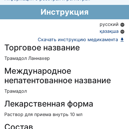
Информация о регистрации в РК:
АЛО (Включено в Список бесплатного
03.06.2014 -
Инструкция
03.06.2019
амбулаторного лекарственного обеспечения)
русский
қазақша
Скачать инструкцию медикамента
Торговое название
Трамадол Ланнахер
Международное
непатентованное название
Трамадол
Лекарственная форма
Раствор для приема внутрь 10 мл
Состав