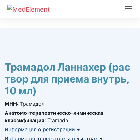
Трамадол Ланнахер (рас
твор для приема внутрь,
10 мл)
МНН:
Трамадол
Анатомо-терапевтическо-химическая
классификация:
Tramadol
Информация о регистрации
Номер регистрации в РК:
Информация о реестрах и регистрах
№ РК-ЛС-5№013924