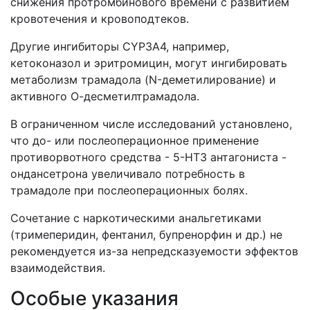
снижения протромбинового времени с развитием
кровотечения и кровоподтеков.
Другие ингибиторы CYP3A4, например,
кетоконазол и эритромицин, могут ингибировать
метаболизм трамадола (N-деметилирование) и
активного О-десметилтрамадола.
В ограниченном числе исследований установлено,
что до- или послеоперационное применение
противорвотного средства - 5-HT3 антагониста -
ондансетрона увеличивало потребность в
трамадоле при послеоперационных болях.
Сочетание с наркотическими анальгетиками
(тримеперидин, фентанил, бупренорфин и др.) не
рекомендуется из-за непредсказуемости эффектов
взаимодействия.
Особые указания