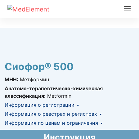
Сиофор® 500
МНН:
Метформин
Анатомо-терапевтическо-химическая
классификация:
Metformin
Информация о регистрации
Номер регистрации в РК:
Информация о реестрах и регистрах
№ РК-ЛС-5№005158
Информация о регистрации в РК:
Информация по ценам и ограничения
КНФ (ЛС включено в Казахстанский
08.02.2017 -
08.02.2022
национальный формуляр лекарственных
Предельная цена закупа в РК:
7.81
KZT
Инструкция
средств)