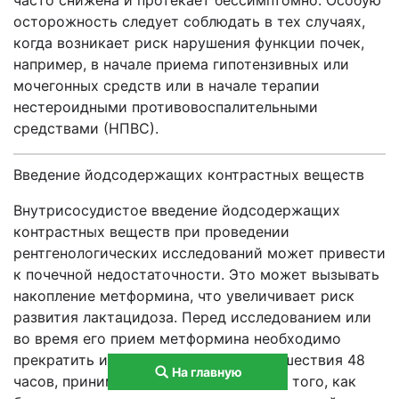
часто снижена и протекает бессимптомно. Особую
осторожность следует соблюдать в тех случаях,
когда возникает риск нарушения функции почек,
например, в начале приема гипотензивных или
мочегонных средств или в начале терапии
нестероидными противовоспалительными
средствами (НПВС).
Введение йодсодержащих контрастных веществ
Внутрисосудистое введение йодсодержащих
контрастных веществ при проведении
рентгенологических исследований может привести
к почечной недостаточности. Это может вызывать
накопление метформина, что увеличивает риск
развития лактацидоза. Перед исследованием или
во время его прием метформина необходимо
прекратить и не возобновлять до прошествия 48
На главную
часов, принимая препарат лишь после того, как