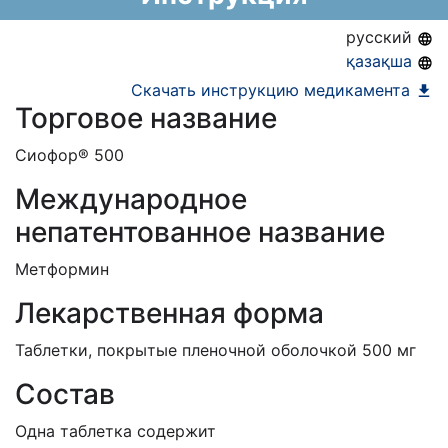
АЛО (Включено в Список бесплатного
русский
амбулаторного лекарственного обеспечения)
қазақша
ЕД (Включено в Список ЛС в рамках ГОБМП,
Скачать инструкцию медикамента
Торговое название
подлежащих закупу у Единого
дистрибьютора)
Сиофор® 500
Международное
непатентованное название
Метформин
Лекарственная форма
Таблетки, покрытые пленочной оболочкой 500 мг
Состав
Одна таблетка содержит