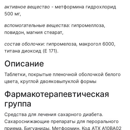
активное вещество
- метформина гидрохлорид
500 мг,
вспомогательные вещества:
гипромеллоза,
повидон, магния стеарат,
состав оболочки:
гипромелоза
,
макрогол 6000,
титана диоксид (E 171).
Описание
Таблетки, покрытые пленочной оболочкой белого
цвета, круглой двояковыпуклой формы
Фармакотерапевтическая
группа
Средства для лечения сахарного диабета.
Сахароснижающие препараты для перорального
приема. Бигуаниды. Метформин. Код АТХ A10BA02