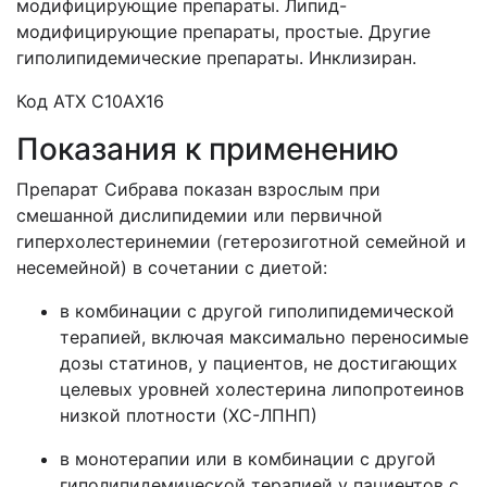
модифицирующие препараты. Липид-
модифицирующие препараты, простые. Другие
гиполипидемические препараты.
Инклизиран.
Код АТХ С10АХ16
Показания к применению
Препарат Сибрава показан взрослым при
смешанной дислипидемии или первичной
гиперхолестеринемии (гетерозиготной семейной и
несемейной) в сочетании с диетой:
в комбинации с другой гиполипидемической
терапией, включая максимально переносимые
дозы статинов, у пациентов, не достигающих
целевых уровней холестерина липопротеинов
низкой плотности (ХС-ЛПНП)
в монотерапии или в комбинации с другой
гиполипидемической терапией у пациентов с