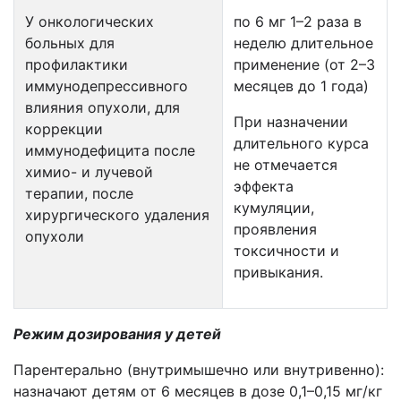
У онкологических
по 6 мг 1–2 раза в
больных для
неделю длительное
профилактики
применение (от 2–3
иммунодепрессивного
месяцев до 1 года)
влияния опухоли, для
При назначении
коррекции
длительного курса
иммунодефицита после
не отмечается
химио- и лучевой
эффекта
терапии, после
кумуляции,
хирургического удаления
проявления
опухоли
токсичности и
привыкания.
Режим дозирования у детей
Парентерально (внутримышечно или внутривенно):
назначают детям от 6 месяцев в дозе 0,1–0,15 мг/кг