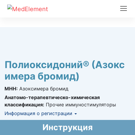
Полиоксидоний® (Азокс
имера бромид)
МНН:
Азоксимера бромид
Анатомо-терапевтическо-химическая
классификация:
Прочие иммуностимуляторы
Информация о регистрации
Номер регистрации в РК:
№ РК-ЛС-5№025492
Инструкция
Информация о регистрации в РК:
22.12.2021 -