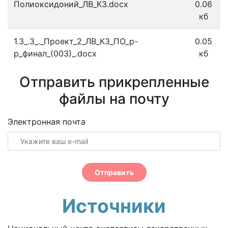
Полиоксидоний_ЛВ_КЗ.docx
0.06
кб
1.3_.3_._Проект_2_ЛВ_КЗ_ПО_р-
0.05
р_финал_(003)_.docx
кб
Отправить прикрепленные
файлы на почту
Электронная почта
Отправить
Источники