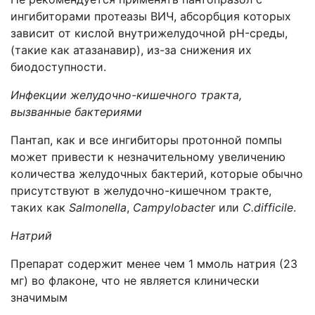
ингибиторами протеазы ВИЧ,
абсорбция
которых
зависит от
кислой
внутрижелудочной pH
-среды
,
(такие как
атазанавир
)
, из-за снижения их
биодоступности
.
Инфекции желудочно-кишечного тракта,
вызванные бактериями
Пантап, как и все ингибиторы протонной помпы
может привести к незначительному увеличению
количества желудочных бактерий, которые обычно
присутствуют в желудочно-кишечном тракте,
таких как
Salmonella
,
Campylobacter
или
C.difficile
.
Натрий
Препарат содержит менее чем 1 ммоль натрия (23
мг) во флаконе, что не является клинически
значимым