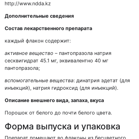
http
://
www
.
ndda
.
kz
Дополнительные сведения
Состав лекарственного препарата
каждый флакон содержит:
активное вещество
– пантопразола натрия
сесквигидрат 45.1 мг, эквивалентно 40 мг
пантопразола;
вспомогательные вещества
: динатрия эдетат (для
инъекций), натрия гидроксид (для инъекций).
Описание внешнего вида, запаха, вкуса
Порошок от белого до почти белого цвета.
Форма выпуска и упаковка
Препарат помещают
во флаконы из бесцветного