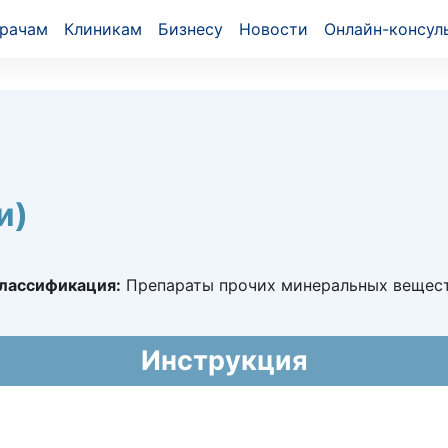
рачам
Клиникам
Бизнесу
Новости
Онлайн-консул
и)
лассификация:
Препараты прочих минеральных вещес
6300
Инструкция
015 - 22.06.2020
5/09/14/18/22
018 - бессрочно