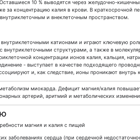
 Оставшиеся 10 % выводятся через желудочно-кишечный
кже за концентрацию калия в крови. В краткосрочной п
 внутриклеточным и внеклеточным пространством.
 внутриклеточными катионами и играют ключевую рол
 с внутриклеточными структурами, а также в молекул
риклеточной концентрации ионов калия, кальция, натр
оединение - выступает в качестве подходящего провод
ссоциируют и, как следствие, ионы проникают внутрь 
метаболизм миокарда. Дефицит магния/калия повышает
онарных артерий, аритмий и метаболических изменени
ию
требности магния и калия с пищей
ких заболеваниях сердца (при сердечной недостаточно