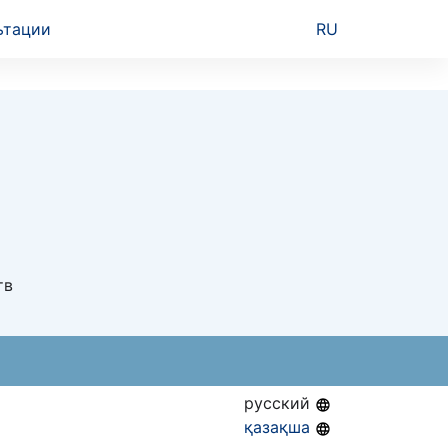
ьтации
RU
тв
русский
қазақша