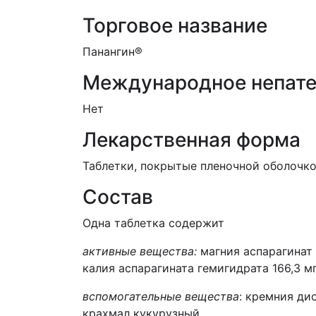
Торговое название
Панангин®
Международное непате
Нет
Лекарственная форма
Таблетки, покрытые пленочной оболочк
Состав
Одна таблетка содержит
активные вещества:
магния аспарагинат 1
калия аспарагината гемигидрата 166,3 мг
вспомогательные вещества
: кремния ди
крахмал кукурузный,