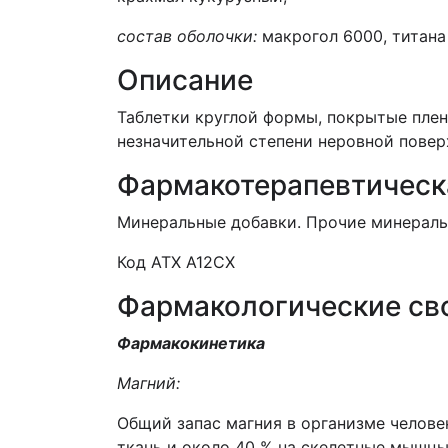
состав оболочки:
макрогол 6000, титана д
Описание
Таблетки круглой формы, покрытые плено
незначительной степени неровной поверх
Фармакотерапевтическ
Минеральные добавки. Прочие минераль
Код АТХ А12СХ
Фармакологические св
Фармакокинетика
Магний:
Общий запас магния в организме человек
ткань и около 40 % на скелетные мышцы