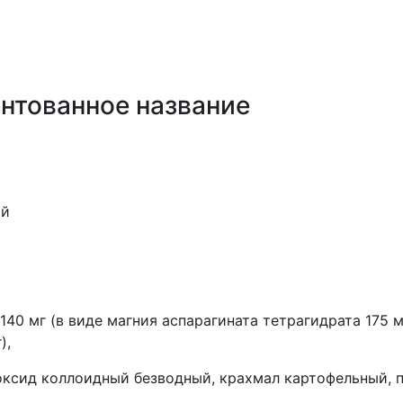
нтованное название
ой
40 мг (в виде магния аспарагината тетрагидрата 175 мг
),
оксид коллоидный безводный, крахмал картофельный, по