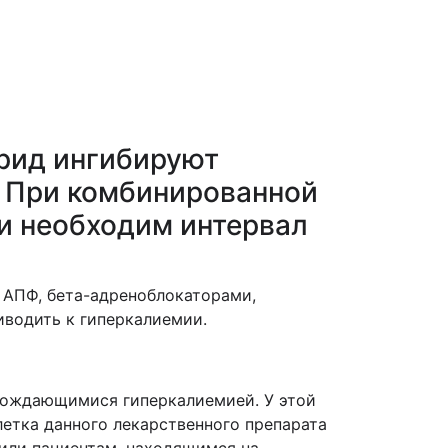
орид ингибируют
. При комбинированной
и необходим интервал
 АПФ, бета-адреноблокаторами,
водить к гиперкалиемии.
вождающимися гиперкалиемией. У этой
летка данного лекарственного препарата