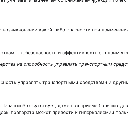
вует учитывать пациентам со снижением функции почек
 возникновении какой-либо опасности при применении 
ткам, т.к. безопасность и эффективность его примене
редства на способность управлять транспортным сред
обность управлять транспортными средствами и други
Панангин® отсутствует, даже при приеме больших доз
дозы препарата может привести к гиперкалиемии толь