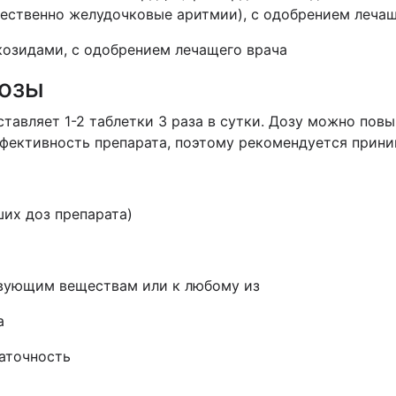
ественно желудочковые аритмии), с одобрением лечащ
козидами, с одобрением лечащего врача
дозы
тавляет 1-2 таблетки 3 раза в сутки. Дозу можно повыш
ективность препарата, поэтому рекомендуется приним
ших доз препарата)
твующим веществам или к любому из
а
таточность