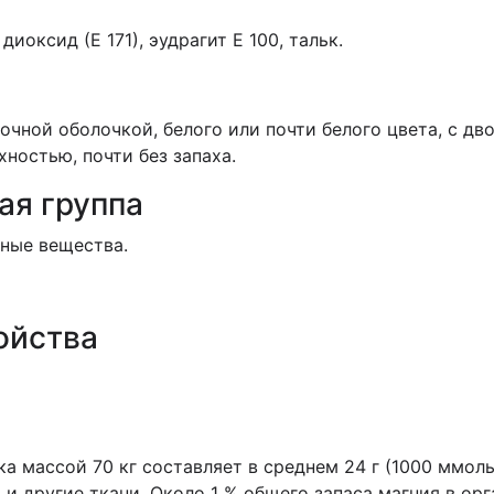
иоксид (Е 171), эудрагит E 100, тальк.
чной оболочкой, белого или почти белого цвета, с дво
ностью, почти без запаха.
ая группа
ные вещества.
ойства
а массой 70 кг составляет в среднем 24 г (1000 ммоль
 и другие ткани. Около 1 % общего запаса магния в о