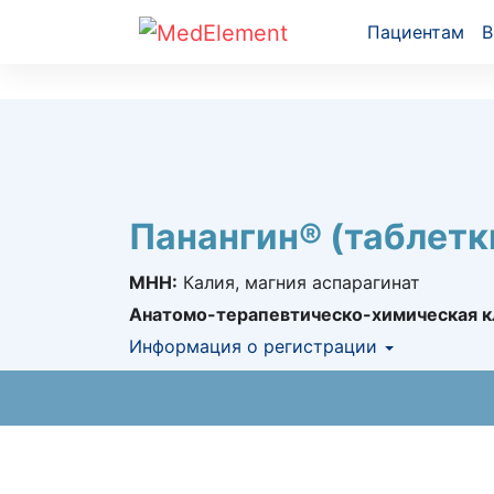
Пациентам
В
Панангин® (таблетк
МНН:
Калия, магния аспарагинат
Анатомо-терапевтическо-химическая к
Информация о регистрации
Номер регистрации в РК:
№ РК-ЛС-5№01
Информация о регистрации в РК:
22.06.2
Номер регистрации в РБ:
8968/95/2000/0
Информация о регистрации в РБ:
18.12.2