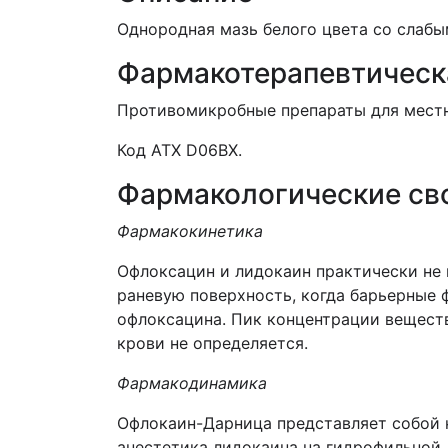
Однородная мазь белого цвета со слаб
Фармакотерапевтическ
Противомикробные препараты для местн
Код АТХ D06BX.
Фармакологические св
Фармакокинетика
Офлоксацин и лидокаин практически не 
раневую поверхность, когда барьерные 
офлоксацина. Пик концентрации веществ
крови не определяется.
Фармакодинамика
Офлокаин-Дарница представляет собой 
анестетика лидокаина на гидрофильной