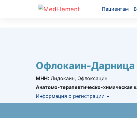
Пациентам
В
Офлокаин-Дарница
МНН:
Лидокаин, Офлоксацин
Анатомо-терапевтическо-химическая к
Информация о регистрации
Номер регистрации в РК:
№ РК-ЛС-5№01
Информация о регистрации в РК:
03.02.2