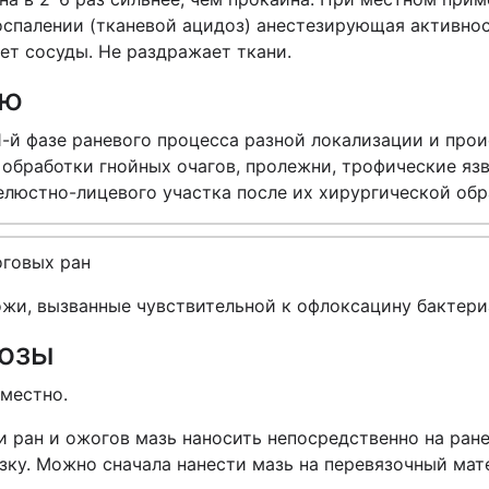
спалении (тканевой ацидоз) анестезирующая активнос
ет сосуды. Не раздражает ткани.
ию
-й фазе раневого процесса разной локализации и про
 обработки гнойных очагов, пролежни, трофические я
елюстно-лицевого участка после их хирургической об
оговых ран
кожи, вызванные чувствительной к офлоксацину бакте
дозы
местно.
 ран и ожогов мазь наносить непосредственно на ране
ку. Можно сначала нанести мазь на перевязочный мате