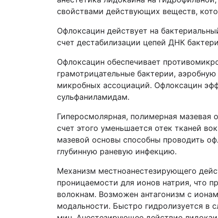
свойствами действующих веществ, котор
Офлоксацин действует на бактериальный
счет дестабилизации цепей ДНК бактери
Офлоксацин обеспечивает противомикроб
грамотрицательные бактерии, аэробную
микробных ассоциаций. Офлоксацин эфф
сульфаниламидам.
Гиперосмолярная, полимерная мазевая о
счет этого уменьшается отек тканей во
мазевой основы способны проводить офл
глубинную раневую инфекцию.
Механизм местноанестезирующего дейст
проницаемости для ионов натрия, что п
волокнам. Возможен антагонизм с ионам
модальности. Быстро гидролизуется в с
мин. Анестезирующее действие лидокаин