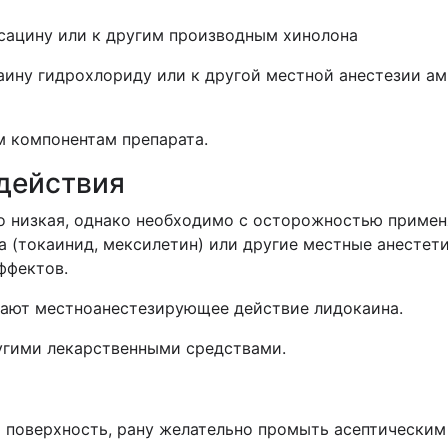
ксацину или к другим производным хинолона
аину гидрохлориду или к другой местной анестезии ам
м компонентам препарата.
действия
о низкая, однако необходимо с осторожностью приме
а (токаинид, мексилетин) или другие местные анестети
ффектов.
ают местноанестезирующее действие лидокаина.
угими лекарственными средствами.
 поверхность, рану желательно промыть асептическим