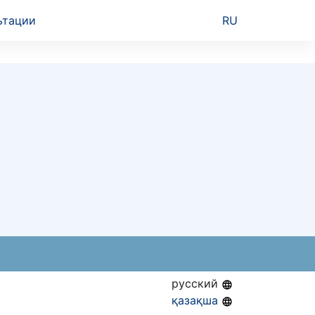
ьтации
RU
русский
қазақша