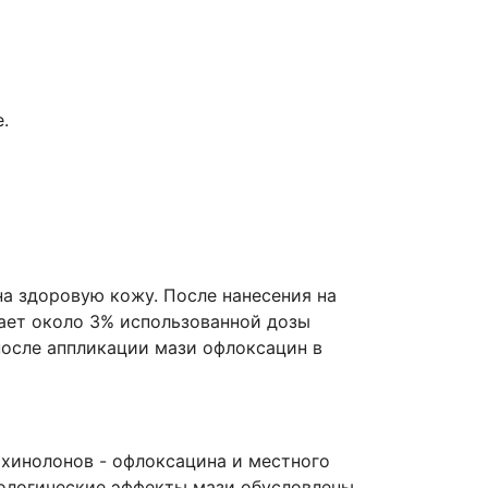
.
а здоровую кожу. После нанесения на
ает около 3% использованной дозы
после аппликации мази офлоксацин в
хинолонов - офлоксацина и местного
ологические эффекты мази обусловлены