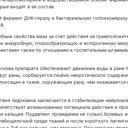
ые входят в ее состав.
 фермент ДНК-гиразу и бактериальную топоизомеразу 
й.
ные свойства мази за счет действия на грамположите
 и анаэробную, спорообразующую и аспорогенную микр
ективен также по отношению к госпитальным штаммам
снова препарата обеспечивает движение воды в ране п
круг раны, сорбируется гнойно-некротическое содерж
оксацин в ткани, окружающие рану, чем оказывается в
вия лидокаина заключается в стабилизации нейронал
репятствует возникновению потенциала действия и пр
и кальция. Подавляет проведение не только болевых и
лабощелочной среде тканей и после короткого латентн
а в 2–6 раз сильнее, чем прокаина. При местном прим