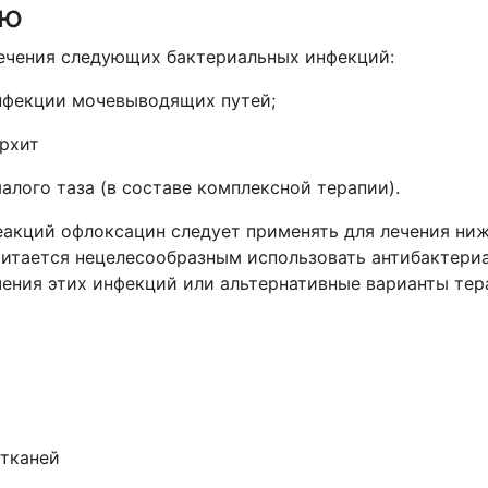
ию
лечения следующих бактериальных инфекций:
нфекции мочевыводящих путей;
орхит
малого
таза (в составе комплексной терапии).
еакций
офлоксацин следует применять для лечения ни
 считается нецелесообразным использовать антибактери
чения этих инфекций или альтернативные варианты тер
 тканей