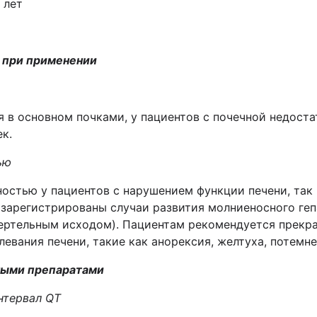
 лет
 при применении
ся в основном почками, у пациентов с почечной недос
к.
ью
остью у пациентов с нарушением функции печени, так
зарегистрированы случаи развития молниеносного геп
ертельным исходом). Пациентам рекомендуется прекрат
вания печени, такие как анорексия, желтуха, потемнен
ными препаратами
нтервал
QT