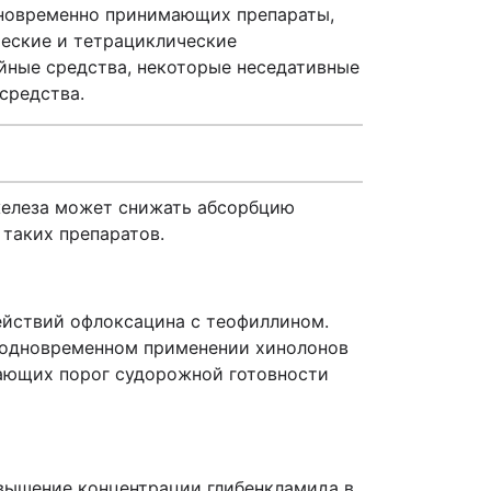
одновременно принимающих препараты,
ческие и тетрациклические
йные средства, некоторые неседативные
средства.
железа может снижать абсорбцию
 таких препаратов.
ействий офлоксацина с теофиллином.
и одновременном применении хинолонов
жающих порог судорожной готовности
вышение концентрации глибенкламида в