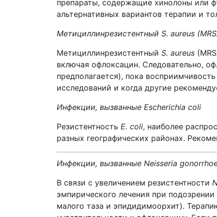
препараты, содержащие хинолоны или фт
альтернативных вариантов терапии и тол
Метициллинрезистентный S. aureus (MRS
Метициллинрезистентный
S. aureus
(MRSA
включая офлоксацин. Следовательно, оф
предполагается), пока восприимчивость
исследований и когда другие рекоменд
Инфекции, вызванные Escherichia coli
Резистентность
E. coli
, наиболее распро
разных географических районах. Реком
Инфекции, вызванные Neisseria
gonorrho
В связи с увеличением резистентности
N
эмпирического лечения при подозрении 
малого
таза и эпидидимоорхит). Терапи