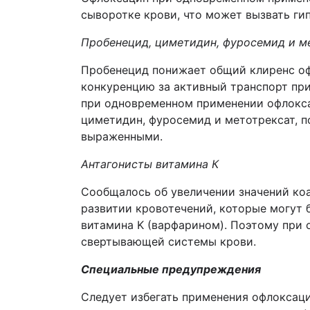
сыворотке крови, что может вызвать ги
Пробенецид, циметидин, фуросемид и м
Пробенецид понижает общий клиренс оф
конкуренцию за активный транспорт пр
при одновременном применении офлокса
циметидин, фуросемид и метотрексат, п
выраженными.
Антагонисты витамина К
Сообщалось об увеличении значений ко
развитии кровотечений, которые могут 
витамина K (варфарином). Поэтому при
свертывающей системы крови.
Специальные предупреждения
Следует избегать применения офлоксац