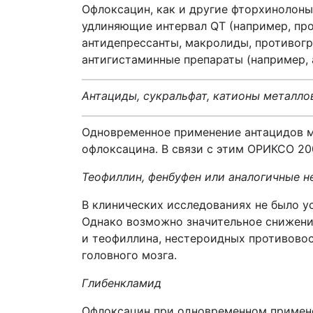
Офлоксацин, как и другие фторхинолон
удлиняющие интервал
QT
(например, пр
антидепрессанты, макролиды, противог
антигистаминные препараты (например, 
Антациды, сукральфат, катионы металло
Одновременное применение антацидов м
офлоксацина. В связи с этим ОРИКСО 20
Теофиллин, фенбуфен или аналогичные 
В клинических исследованиях не было 
Однако возможно значительное снижени
и теофиллина, нестероидных противово
головного мозга.
Глибенкламид
Офлоксацин при одновременном примене