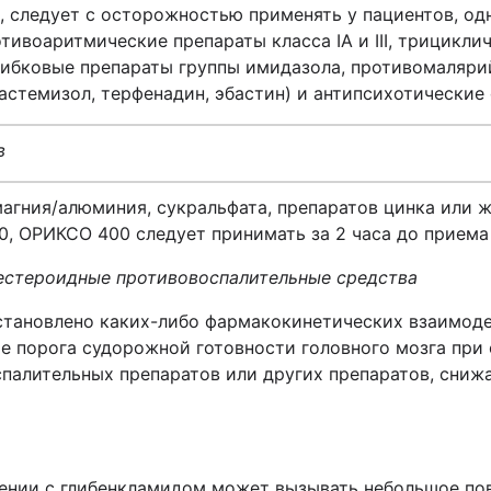
ы, следует с осторожностью применять у пациентов, 
отивоаритмические препараты класса
IA
и
III
, трицикли
рибковые препараты группы имидазола, противомаляри
астемизол, терфенадин, эбастин) и антипсихотические 
в
агния/алюминия, сукральфата, препаратов цинка или 
0, ОРИКСО 400 следует принимать за 2 часа до приема
нестероидные противовоспалительные средства
установлено каких-либо фармакокинетических взаимод
е порога судорожной готовности головного мозга пр
спалительных препаратов или других препаратов, сни
нии с глибенкламидом может вызывать небольшое по