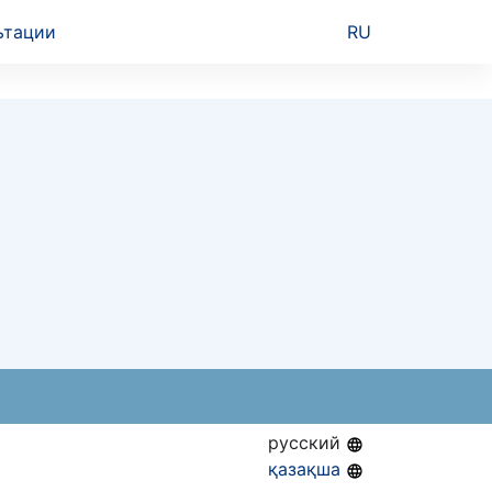
ьтации
RU
русский
қазақша