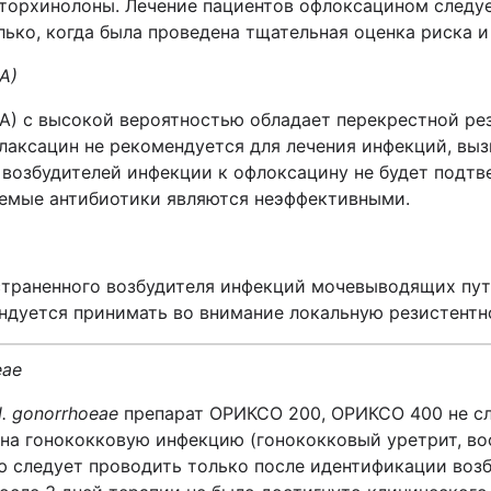
орхинолоны. Лечение пациентов офлоксацином следует
ько, когда была проведена тщательная оценка риска и
A)
) с высокой вероятностью обладает перекрестной ре
лаксацин не рекомендуется для лечения инфекций, вы
 возбудителей инфекции к офлоксацину не будет подт
уемые антибиотики являются неэффективными.
страненного возбудителя инфекций мочевыводящих пут
ендуется принимать во внимание локальную резистент
eae
. gonorrhoeae
препарат ОРИКСО 200, ОРИКСО 400 не сл
на гонококковую инфекцию (гонококковый уретрит, во
ю следует проводить только после идентификации воз