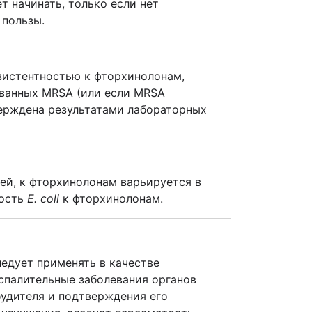
 начинать, только если нет
 пользы.
зистентностью к фторхинолонам,
званных MRSA (или если
MRSA
верждена результатами лабораторных
ей, к фторхинолонам варьируется в
ность
E
.
coli
к фторхинолонам.
едует применять в качестве
спалительные заболевания органов
будителя и подтверждения его