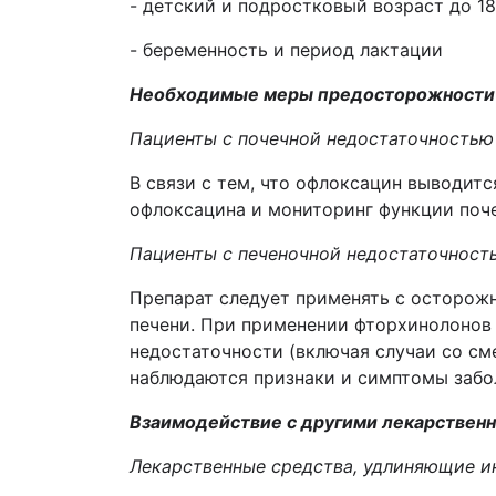
- дет
ск
и
й
и подростк
овый возраст
до 18
- беременность и период лактации
Необходимые меры предосторожности
Пациенты с почечной недостаточностью
В связи с тем, что офлоксацин выводит
офлоксацина и мониторинг функции поче
Пациенты с печеночной недостаточност
Препарат следует применять с осторожн
печени. При применении фторхинолонов 
недостаточности (включая случаи со см
наблюдаются признаки и симптомы заболе
Взаимодействие с другими лекарствен
Лекарственные средства, удлиняющие и