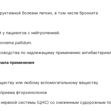
руктивной болезни легких, в том числе бронхита
 у пациентов с нейтропенией.
ponema pallidum
.
ководства по надлежащему применению антибактериал
ачала применения
веществу или любому вспомогательному веществ
у
е приема фторхинолонов
й нервной системы (ЦНС) со сниженным судорожным п