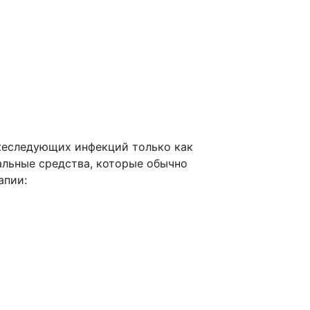
жеследующих инфекций только как
альные средства, которые обычно
апии: