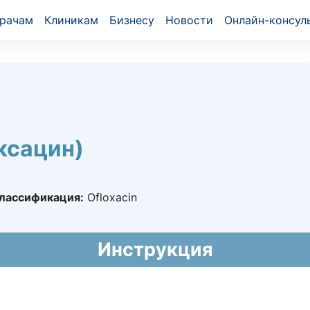
рачам
Клиникам
Бизнесу
Новости
Онлайн-консул
ксацин)
лассификация:
Ofloxacin
6106
Инструкция
022 - 29.11.2027