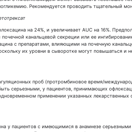
погликемию. Рекомендуется проводить тщательный мон
етотрексат
локсацина на 24%, и увеличивает
AUC
на 16%. Предпо
и почечной канальцевой секреции или ее ингибирован
цина с препаратами, влияющими на почечную канальце
оскольку их уровни в сыворотке могут повышаться и 
агуляционных проб (протромбиновое время/междунаро
быть серьезными, у пациентов, принимающих офлоксац
 одновременном применении указанных лекарственных 
ина у пациентов с имеющимися в анамнезе серьезным