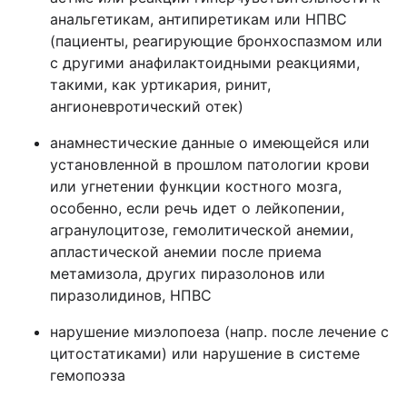
анальгетикам, антипиретикам или НПВС
(пациенты, реагирующие бронхоспазмом или
с другими анафилактоидными реакциями,
такими, как уртикария, ринит,
ангионевротический отек)
анамнестические данные о имеющейся или
установленной в прошлом патологии крови
или угнетении функции костного мозга,
особенно, если речь идет о лейкопении,
агранулоцитозе, гемолитической анемии,
апластической анемии после приема
метамизола, других пиразолонов или
пиразолидинов, НПВС
нарушение миэлопоеза (напр. после лечение с
цитостатиками) или нарушение в системе
гемопоэза