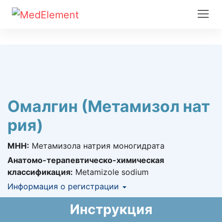
Омалгин (Метамизол нат
рия)
МНН:
Метамизола натрия моногидрата
Анатомо-терапевтическо-химическая
классификация:
Metamizole sodium
Информация о регистрации
Номер регистрации в РК:
№ РК-ЛС-5№025370
Инструкция
Информация о регистрации в РК:
19.11.2021 -