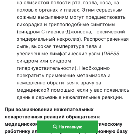
на слизистой полости рта, горла, носа, на
половых органах и глазах. Этим серьезным
кожным высыпаниям могут предшествовать
лихорадка и гриппоподобные симптомы
(синдром Стивенса-Джонсона, токсический
эпидермальный некролиз). Распространенная
сыпь, высокая температура тела и
увеличенные лимфатические узлы (
DRESS
синдром или синдром
гиперчувствительности). Необходимо
прекратить применение метамизола и
немедленно обратиться к врачу за
медицинской помощью, если у вас появились
данные серьезные нежелательные реакции.
При возникновении нежелательных
лекарственных реакций обращаться к
медицинскому работнику, фармацевтическому
На главную
работнику или напрямую в информационную базу