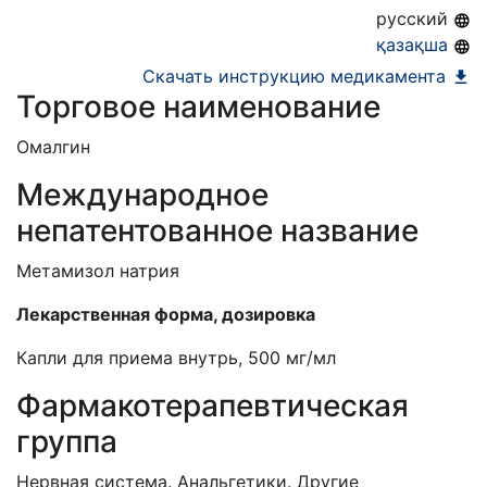
19.11.2026
русский
Номер регистрации в РБ:
11176/22
қазақша
Информация о регистрации в РБ:
19.10.2022 -
Скачать инструкцию медикамента
Торговое наименование
19.10.2027
Омалгин
Международное
непатентованное название
Метамизол натрия
Лекарственная форма, дозировка
Капли для приема внутрь, 500 мг/мл
Фармакотерапевтическая
группа
Нервная система. Анальгетики. Другие