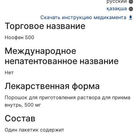
русский
Номер регистрации в РБ:
9841/11/17
қазақша
Информация о регистрации в РБ:
22.02.2017 -
Скачать инструкцию медикамента
Торговое название
бессрочно
Ноофен 500
Международное
непатентованное название
Нет
Лекарственная форма
Порошок для приготовления раствора для приема
внутрь, 500 мг
Состав
Один пакетик содержит