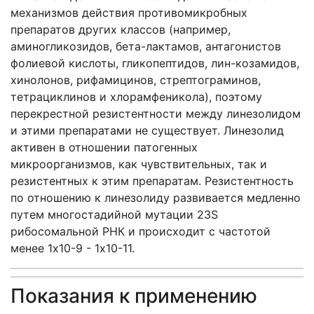
механизмов действия противомикробных
препаратов других классов (например,
аминогликозидов, бета-лактамов, антагонистов
фолиевой кислоты, гликопептидов, лин-козамидов,
хинолонов, рифамицинов, стрептограминов,
тетрациклинов и хлорамфеникола), поэтому
перекрестной резистентности между линезолидом
и этими препаратами не существует. Линезолид
активен в отношении патогенных
микроорганизмов, как чувствительных, так и
резистентных к этим препаратам. Резистентность
по отношению к линезолиду развивается медленно
путем многостадийной мутации 23S
рибосомальной РНК и происходит с частотой
менее 1х10-9 - 1х10-11.
Показания к применению