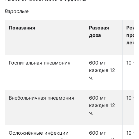
Взрослые
Показания
Разовая
Реко
доза
прод
лече
Госпитальная пневмония
600 мг
10 -1
каждые 12
ч.
Внебольничная пневмония
600 мг
10 -1
каждые 12
ч.
Осложнённые инфекции
600 мг
10 -1