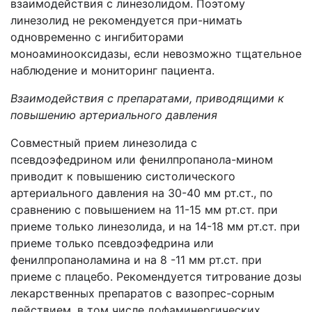
взаимодействия с линезолидом. Поэтому
линезолид не рекомендуется при-нимать
одновременно с ингибиторами
моноаминооксидазы, если невозможно тщательное
наблюдение и мониторинг пациента.
Взаимодействия с препаратами, приводящими к
повышению артериального давления
Совместный прием линезолида с
псевдоэфедрином или фенилпропанола-мином
приводит к повышению систолического
артериального давления на 30-40 мм рт.ст., по
сравнению с повышением на 11-15 мм рт.ст. при
приеме только линезолида, и на 14-18 мм рт.ст. при
приеме только псевдоэфедрина или
фенилпропаноламина и на 8 -11 мм рт.ст. при
приеме с плацебо. Рекомендуется титрование дозы
лекарственных препаратов с вазопрес-сорным
действием, в том числе дофаминергических