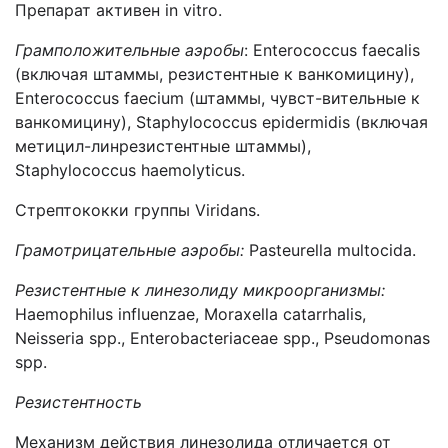
Препарат активен in vitro.
Грамположительные аэробы
: Enterococcus faecalis
(включая штаммы, резистентные к ванкомицину),
Enterococcus faecium (штаммы, чувст-вительные к
ванкомицину), Staphylococcus epidermidis (включая
метицил-линрезистентные штаммы),
Staphylococcus haemolyticus.
Стрептококки группы Viridans.
Грамотрицательные аэробы:
Pasteurella multocida.
Резистентные к линезолиду микроорганизмы:
Haemophilus influenzae, Moraxella catarrhalis,
Neisseria spp., Enterobacteriaceae spp., Pseudomonas
spp.
Резистентность
Механизм действия линезолида отличается от