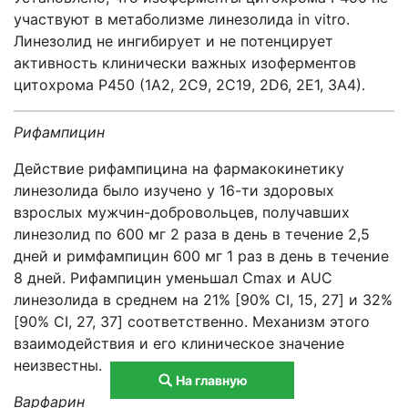
участвуют в метаболизме линезолида in vitro.
Линезолид не ингибирует и не потенцирует
активность клинически важных изоферментов
цитохрома Р450 (1А2, 2С9, 2С19, 2D6, 2Е1, 3А4).
Рифампицин
Действие рифампицина на фармакокинетику
линезолида было изучено у 16-ти здоровых
взрослых мужчин-добровольцев, получавших
линезолид по 600 мг 2 раза в день в течение 2,5
дней и римфампицин 600 мг 1 раз в день в течение
8 дней. Рифампицин уменьшал Cmax и AUC
линезолида в среднем на 21% [90% CI, 15, 27] и 32%
[90% CI, 27, 37] соответственно. Механизм этого
взаимодействия и его клиническое значение
неизвестны.
На главную
Варфарин