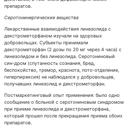
препаратов.
Серотонинергические вещества
Лекарственные взаимодействия линезолида с
декстрометорфаном изучали на здоровых
добровольцах. Субъекты принимали
декстрометорфан (2 дозы по 20 мг через 4 часа) с
линезолидом и без линезолида. Серотониновый
син-дром (спутанность сознания, бред,
беспокойство, тремор, краснота, пото-отделение,
гиперпирексия) не наблюдался у добровольцев,
получавших линезолид и декстрометорфан.
Постмаркетинговый опыт применения: было одно
сообщение о больной с серотониновым синдромом
при приеме линезолида и декстрометорфана,
который прошел после прекращения приема обоих
препаратов.