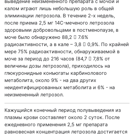
выведение неизмененного препарата с мочой и
калом играют лишь небольшую роль в общей
элиминации летрозола. В течение 2-х недель,
после приема 2,5 мг 14C-меченого летрозола
здоровыми добровольцами в постменопаузе, в
моче было обнаружено 88,2  7.6%
радиоактивности, а в кале – 3,8  0,9%. По крайней
мере 75% радиоактивности, обнаруживаемой в
моче за период до 216 часов (84,7  7,8% от
величины дозы летрозола), приходилось на
глюкуронидные конъюгаты карбинолового
метаболита, около 9% - на два других
неидентифицированных метаболита и 6% - на
неизмененный летрозол.
Кажущийся конечный период полувыведения из
плазмы крови составляет около 2 суток. После
ежедневного применения 2,5 мг препарата
равновесная концентрация летрозола достигается