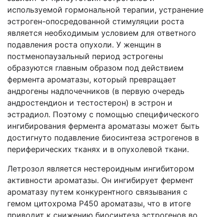
используемой гормональной терапии, устранение
эстроген-опосредованной стимуляции роста
является необходимым условием для ответного
подавления роста опухоли. У женщин в
постменопаузальный период эстрогены
образуются главным образом под действием
фермента ароматазы, который превращает
андрогены надпочечников (в первую очередь
андростендион и тестостерон) в эстрон и
эстрадиол. Поэтому с помощью специфического
ингибирования фермента ароматазы может быть
достигнуто подавление биосинтеза эстрогенов в
периферических тканях и в опухолевой ткани.
Летрозол является нестероидным ингибитором
активности ароматазы. Он ингибирует фермент
ароматазу путем конкурентного связывания с
гемом цитохрома P450 ароматазы, что в итоге
приводит к снижению биосинтеза эстрогенов во