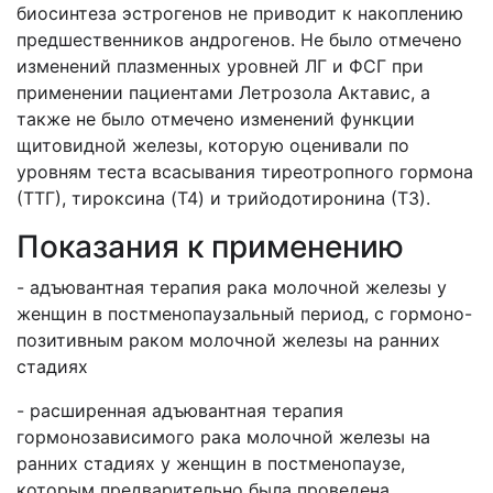
биосинтеза эстрогенов не приводит к накоплению
предшественников андрогенов. Не было отмечено
изменений плазменных уровней ЛГ и ФСГ при
применении пациентами Летрозола Актавис, а
также не было отмечено изменений функции
щитовидной железы, которую оценивали по
уровням теста всасывания тиреотропного гормона
(ТТГ), тироксина (T4) и трийодотиронина (Т3).
Показания к применению
- адъювантная терапия рака молочной железы у
женщин в постменопаузальный период, с гормоно-
позитивным раком молочной железы на ранних
стадиях
- расширенная адъювантная терапия
гормонозависимого рака молочной железы на
ранних стадиях у женщин в постменопаузе,
которым предварительно была проведена