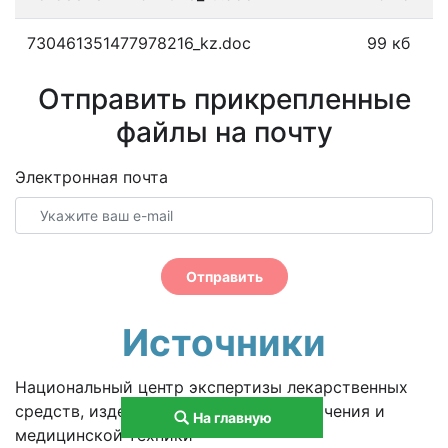
730461351477978216_kz.doc
99 кб
Отправить прикрепленные
файлы на почту
Электронная почта
Отправить
Источники
Национальный центр экспертизы лекарственных
средств, изделий медицинского назначения и
На главную
медицинской техники