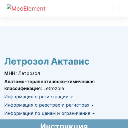
Летрозол Актавис
МНН:
Летрозол
Анатомо-терапевтическо-химическая
классификация:
Letrozole
Информация о регистрации
Номер регистрации в РК:
Информация о реестрах и регистрах
№ РК-ЛС-5№019320
Информация о регистрации в РК:
Информация по ценам и ограничения
КНФ (ЛС включено в Казахстанский
11.10.2017 -
11.10.2022
национальный формуляр лекарственных
Предельная цена закупа в РК:
158.29
KZT
Инструкция
средств)