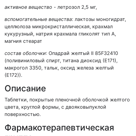
активное вещество
- летрозол 2,5 мг,
вспомогательные вещества
: лактозы моногидрат,
целлюлоза микрокристаллическая, крахмал
кукурузный, натрия крахмала гликолят тип А,
магния стеарат
состав оболочки
: Опадрай желтый II 85F32410
(поливиниловый спирт, титана диоксид (Е171),
макрогол 3350, тальк, оксид железа желтый
(Е172)).
Описание
Таблетки, покрытые пленочной оболочкой желтого
цвета, круглой формы, с двояковыпуклой
поверхностью.
Фармакотерапевтическая