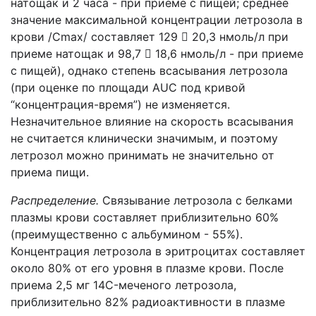
натощак и 2 часа - при приеме с пищей; среднее
значение максимальной концентрации летрозола в
крови /Сmax/ составляет 129  20,3 нмоль/л при
приеме натощак и 98,7  18,6 нмоль/л - при приеме
с пищей), однако степень всасывания летрозола
(при оценке по площади AUC под кривой
“концентрация-время”) не изменяется.
Незначительное влияние на скорость всасывания
не считается клинически значимым, и поэтому
летрозол можно принимать не значительно от
приема пищи.
Распределение.
Связывание летрозола с белками
плазмы крови составляет приблизительно 60%
(преимущественно с альбумином - 55%).
Концентрация летрозола в эритроцитах составляет
около 80% от его уровня в плазме крови. После
приема 2,5 мг 14C-меченого летрозола,
приблизительно 82% радиоактивности в плазме