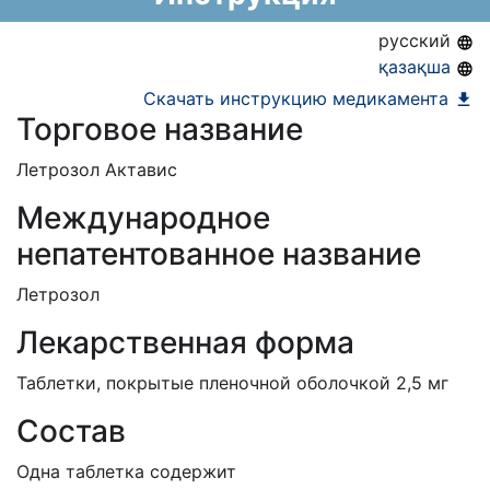
АЛО (Включено в Список бесплатного
русский
амбулаторного лекарственного обеспечения)
қазақша
ЕД (Включено в Список ЛС в рамках ГОБМП,
Скачать инструкцию медикамента
Торговое название
подлежащих закупу у Единого
дистрибьютора)
Летрозол Актавис
Международное
непатентованное название
Летрозол
Лекарственная форма
Таблетки, покрытые пленочной оболочкой 2,5 мг
Состав
Одна таблетка содержит