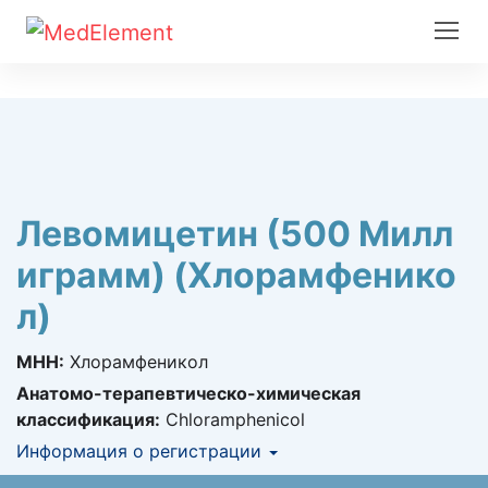
Левомицетин (500 Милл
играмм) (Хлорамфенико
л)
МНН:
Хлорамфеникол
Анатомо-терапевтическо-химическая
классификация:
Chloramphenicol
Информация о регистрации
Номер регистрации в РК:
№ РК-ЛС-0№026315