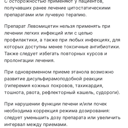
С осторожностью
применяют у пациент
ов
,
получавших ранее лечение цитостатическими
препаратами или лучевую терапию.
Препарат Левомицетин нельзя применять при
лечении легких инфекций или с целью
профилактики, а также при любых инфекциях, для
которых доступны менее токсичные антибиотики.
Также следует избегать повторных курсов и
пролонгации лечения.
При одновременном приеме этанола возможно
развитие дисульфирамоподобной реакции
(гиперемия кожных покровов, тахикардия,
тошнота, рвота, рефлекторный кашель, судороги).
При нарушении функции печени и/или почек
необходима коррекция режима дозирования:
следует умен
ь
шить
доз
у
препарата или увеличить
интервал между приемами.