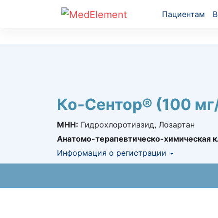
Пациентам
В
Ко-Сентор® (100 мг
МНН:
Гидрохлоротиазид, Лозартан
Анатомо-терапевтическо-химическая к
Информация о регистрации
Номер регистрации в РК:
№ РК-ЛС-5№01
Информация о регистрации в РК:
02.12.2