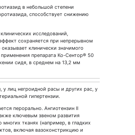
ротиазид в небольшой степени
оротиазида, способствует снижению
 клинических исследований,
 эффект сохраняется при непрерывном
е оказывает клинически значимого
ь применения препарата Ко-Сентор® 50
ении сидя, в среднем на 13,2 мм
у лиц негроидной расы и других рас, у
териальной гипертензии.
ется перорально. Ангиотензин II
также ключевым звеном развития
 многих тканях (например, в гладких
ектов, включая вазоконстрикцию и