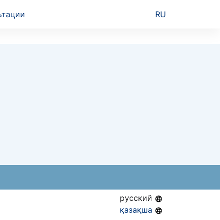
ьтации
RU
русский
қазақша