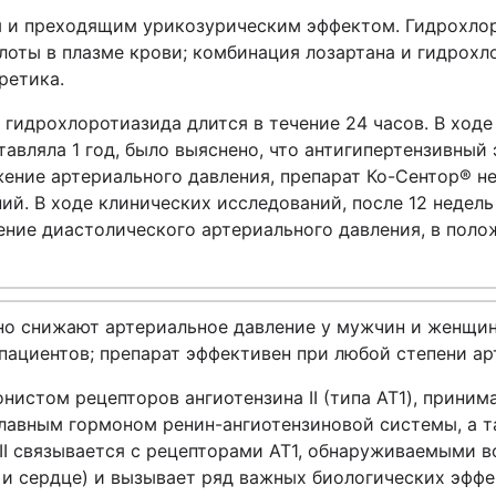
ым и преходящим урикозурическим эффектом. Гидрохло
оты в плазме крови; комбинация лозартана и гидрохл
ретика.
 гидрохлоротиазида длится в течение 24 часов. В ходе
авляла 1 год, было выяснено, что антигипертензивный
жение артериального давления, препарат Ко-Сентор® н
ий. В ходе клинических исследований, после 12 недел
ение диастолического артериального давления, в полож
о снижают артериальное давление у мужчин и женщин, 
 пациентов; препарат эффективен при любой степени ар
нистом рецепторов ангиотензина II (типа АТ1), принима
лавным гормоном ренин-ангиотензиновой системы, а 
II связывается с рецепторами АТ1, обнаруживаемыми во
 и сердце) и вызывает ряд важных биологических эфф