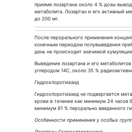
приеме лозартана около 4 % дозы вывод
метаболита. Лозартан и его активный м
до 200 мг.
После перорального применения концент
конечным периодом полувыведения прибли
день не происходит значимой кумуляции 
Выведение лозартана и его метаболитов
углеродом 14С, около 35 % радиоактивн
Гидрохлоротиазид
Гидрохлоротиазид не подвергается мета
крови в течение как минимум 24 часов б
минимум 61 % перорально введенного ги
Особенности применения у особых груп
Лозартан-Гидрохлоротиазид