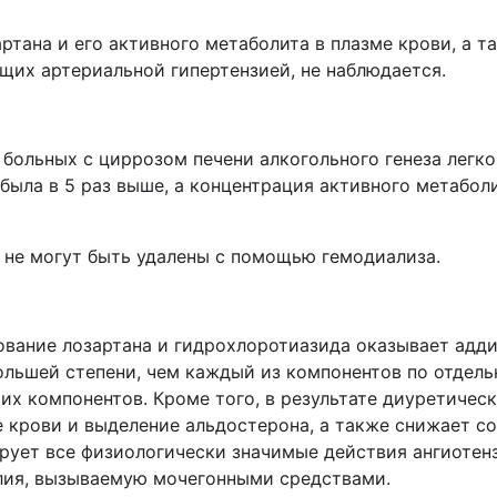
ртана и его активного метаболита в плазме крови, а 
их артериальной гипертензией, не наблюдается.
 больных с циррозом печени алкогольного генеза легк
была в 5 раз выше, а концентрация активного метаболи
т не могут быть удалены с помощью гемодиализа.
ование лозартана и гидрохлоротиазида оказывает адд
ольшей степени, чем каждый из компонентов по отдельн
х компонентов. Кроме того, в результате диуретичес
е крови и выделение альдостерона, а также снижает с
кирует все физиологически значимые действия ангиотен
лия, вызываемую мочегонными средствами.