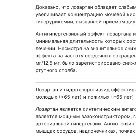
Доказано, что лозартан обладает слаб
увеличивает концентрацию мочевой кисл
гиперурикемии, вызванной приемом диу
Антигипертензивный эффект лозартана и
минимальная длительность которых сост
лечении. Несмотря на значительное сни
эффекта на частоту сердечных сокращен
мг/12,5 мг, было зарегистрировано сниж
ртутного столба.
Лозартан и гидрохлоротиазид эффективн
молодых (<65 лет) и пожилых (≥65 лет)
Лозартан
является синтетическим антаго
является мощным вазоконстриктором, г
артериальной гипертензии. Ангиотензин 
мышцах сосудов, надпочечниках, почках