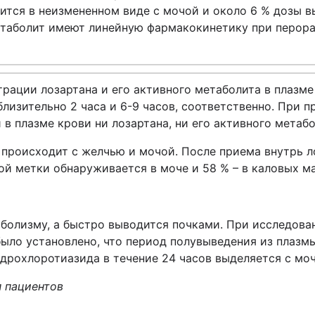
ится в неизмененном виде с мочой и около 6 % дозы в
етаболит имеют линейную фармакокинетику при перора
рации лозартана и его активного метаболита в плазм
зительно 2 часа и 6-9 часов, соответственно. При при
в плазме крови ни лозартана, ни его активного метабо
 происходит с желчью и мочой. После приема внутрь 
ой метки обнаруживается в моче и 58 % – в каловых ма
болизму, а быстро выводится почками. При исследова
ыло установлено, что период полувыведения из плазмы 
дрохлоротиазида в течение 24 часов выделяется с моч
п пациентов