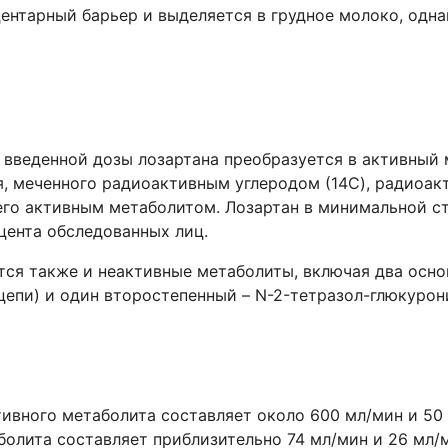
ентарный барьер и выделяется в грудное молоко, одна
 введенной дозы лозартана преобразуется в активный 
я, меченного радиоактивным углеродом (14C), радиоа
 его активным метаболитом. Лозартан в минимальной с
цента обследованных лиц.
тся также и неактивные метаболиты, включая два осн
епи) и один второстепенный – N-2-тетразол-глюкурон
тивного метаболита составляет около 600 мл/мин и 50
аболита составляет приблизительно 74 мл/мин и 26 мл/