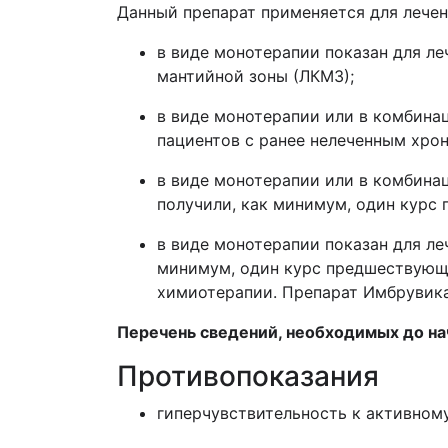
Данный препарат применяется для лечен
в виде монотерапии показан для л
мантийной зоны (ЛКМЗ);
в виде монотерапии или в комбина
пациентов с ранее нелеченным хро
в виде монотерапии
или в комбина
получили, как минимум, один курс
в виде монотерапии показан для ле
минимум, один курс предшествующе
химиотерапии. Препарат
Имбрувик
Перечень сведений, необходимых до н
Противопоказания
гиперчувствительность к активном