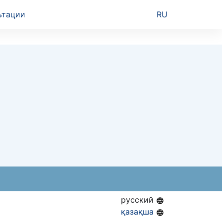
ьтации
RU
русский
қазақша