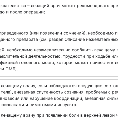
ешательства – лечащий врач может рекомендовать пр
 до и после операции;
приведенного (или появлении сомнений), необходимо 
данного препарата (см. раздел Описание нежелательных
а
®
, необходимо незамедлительно сообщить лечащему 
мыслительной деятельностью, трудности при ходьбе или
инфекцией головного мозга, которая может привести к
ли ПМЛ).
лечащему врачу, если наблюдаются следующие состоян
тела), внезапная спутанность сознания, проблемы с р
авновесия или нарушение координации, внезапная силь
признаками и симптомами инсульта.
ечащему врачу при появлении боли в верхней левой ч