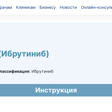
рачам
Клиникам
Бизнесу
Новости
Онлайн-консул
(Ибрутиниб)
лассификация:
Ибрутиниб
26462
Инструкция
025 - 28.01.2030