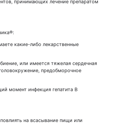
ентов, принимающих лечение препаратом
вика
®
:
маете какие-либо лекарственные
ебиение, или имеется тяжелая сердечная
 головокружение, предобморочное
щий момент инфекция гепатита В
 повлиять на всасывание пищи или