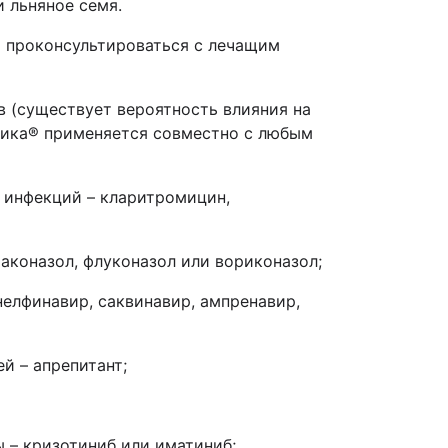
и льняное семя.
о проконсультироваться с лечащим
 (существует вероятность влияния на
ика
®
применяется совместно
с любым
 инфекций – кларитромицин,
раконазол, флуконазол или вориконазол;
нелфинавир, саквинавир, ампренавир,
й – апрепитант;
 – кризотиниб или иматиниб;