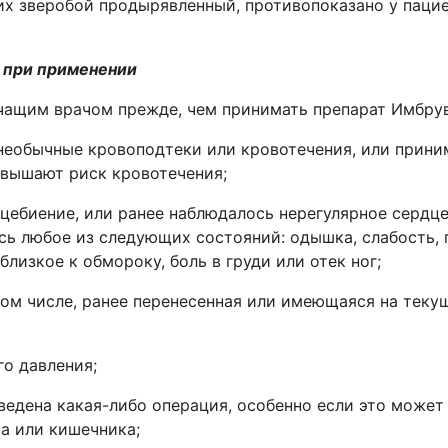
х зверобой продырявленный, противопоказано у паци
 при применении
чащим врачом прежде, чем принимать препарат
Имбру
 необычные кровоподтеки или кровотечения, или прини
овышают риск кровотечения;
цебиение, или ранее наблюдалось нерегулярное сердц
ось любое из следующих состояний: одышка, слабость,
лизкое к обмороку, боль в груди или отек ног;
том числе, ранее перенесенная или имеющаяся на теку
о давления;
ведена какая-либо операция, особенно если это может
а или кишечника;