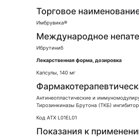
Торговое наименовани
Имбрувика
®
Международное непате
Ибрутиниб
Лекарственная форма, дозировка
Капсулы, 140 мг
Фармакотерапевтическ
Антинеопластические и иммуномодулиру
Тирозинкиназы Брутона (ТКБ) ингибитор
Код АТ
Х
L
01
EL
01
Показания к применен