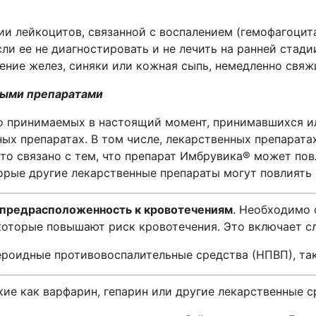
и лейкоцитов, связанной с воспалением (гемофагоцит
сли ее не диагностировать и не лечить на ранней стад
чение желез, синяки или кожная сыпь, немедленно свяж
ными препаратами
о принимаемых в настоящий момент, принимавшихся и
ых препаратах. В том числе, лекарственных препаратах
то связано с тем, что препарат
Имбрувика
®
может повл
орые другие лекарственные препараты могут повлиять
предрасположенность к кровотечениям
. Необходимо 
 которые повышают риск кровотечения. Это включает 
ероидные противовоспалительные средства (НПВП), так
ие как варфарин, гепарин или другие лекарственные с