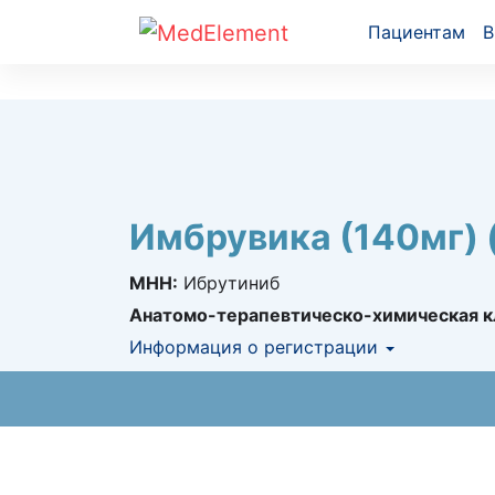
Пациентам
В
Имбрувика (140мг) 
МНН:
Ибрутиниб
Анатомо-терапевтическо-химическая к
Информация о регистрации
Номер регистрации в РК:
№ РК-ЛС-5№0
Информация о регистрации в РК:
28.01.2