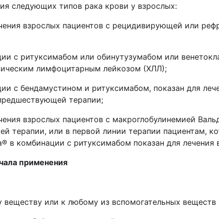
ия следующих типов рака крови у взрослых:
ечения взрослых пациентов с рецидивирующей или реф
ции с ритуксимабом или обинутузумабом или венетокл
ническим лимфоцитарным лейкозом (ХЛЛ);
ции с бендамустином и ритуксимабом, показан для леч
 предшествующей терапии;
чения взрослых пациентов с макроглобулинемией Вальд
й терапии, или в первой линии терапии пациентам, ко
а
®
в комбинации с ритуксимабом показан для лечения 
ачала применения
у веществу или к любому из вспомогательных веществ