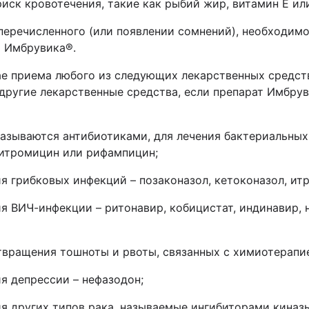
иск кровотечения, такие как рыбий жир, витамин Е ил
перечисленного (или появлении сомнений), необходим
т
Имбрувика
®
.
е приема любого из следующих лекарственных средств
другие лекарственные средства, если препарат
Имбрув
называются антибиотиками, для лечения бактериальных
ритромицин или рифампицин;
я грибковых инфекций – позаконазол, кетоконазол, ит
я ВИЧ-инфекции – ритонавир, кобицистат, индинавир, 
твращения тошноты и рвоты, связанных с химиотерапие
я депрессии – нефазодон;
я других типов рака, называемые ингибиторами киназы