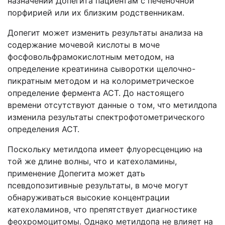
назначении Допегита пациентам с печеночной
порфирией или их близким родственникам.
Допегит может изменить результаты анализа на
содержание мочевой кислоты в моче
фосфовольфрамокислотным методом, на
определение креатинина сыворотки щелочно-
пикратным методом и на колориметрическое
определение фермента АСТ. До настоящего
времени отсутствуют данные о том, что метилдопа
изменила результаты спектрофотометрического
определения АСТ.
Поскольку метилдопа имеет флуоресценцию на
той же длине волны, что и катехоламины,
применение Допегита может дать
псевдопозитивные результаты, в моче могут
обнаруживаться высокие концентрации
катехоламинов, что препятствует диагностике
феохромоцитомы. Однако метилдопа не влияет на