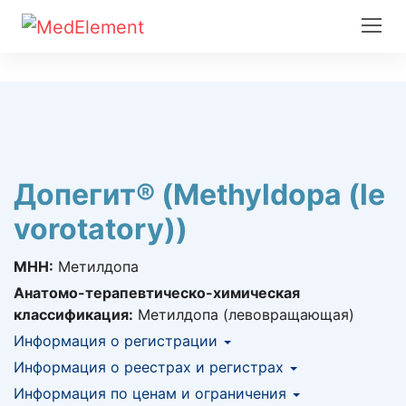
Допегит® (Methyldopa (le
vorotatory))
МНН:
Метилдопа
Анатомо-терапевтическо-химическая
классификация:
Метилдопа (левовращающая)
Информация о регистрации
Номер регистрации в РК:
Информация о реестрах и регистрах
№ РК-ЛС-5№015863
Информация о регистрации в РК:
Информация по ценам и ограничения
КНФ (ЛС включено в Казахстанский
07.02.2020 -