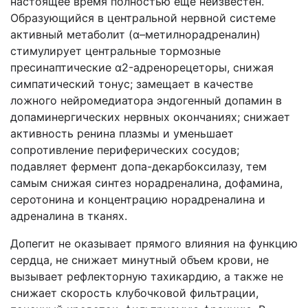
настоящее время полностью ещё неизвестен.
Образующийся в центральной нервной системе
активный метаболит (α–метилнорадреналин)
стимулирует центральные тормозные
пресинаптические α2-адренорецеторы, снижая
симпатический тонус; замещает в качестве
ложного нейромедиатора эндогенный допамин в
допаминергических нервных окончаниях; снижает
активность ренина плазмы и уменьшает
сопротивление периферических сосудов;
подавляет фермент допа-декарбоксилазу, тем
самым снижая синтез норадреналина, дофамина,
серотонина и концентрацию норадреналина и
адреналина в тканях.
Допегит не оказывает прямого влияния на функцию
сердца, не снижает минутный объем крови, не
вызывает рефлекторную тахикардию, а также не
снижает скорость клубочковой фильтрации,