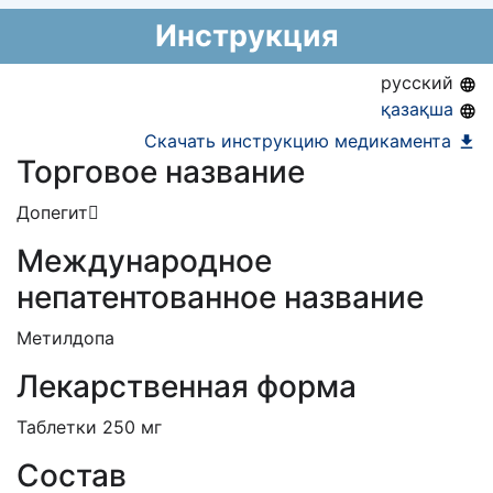
бессрочно
национальный формуляр лекарственных
Предельная цена закупа в РК:
28.53
KZT
Инструкция
средств)
Номер регистрации в РБ:
10256/14/19
Информация о регистрации в РБ:
19.09.2019 -
русский
бессрочно
қазақша
Скачать инструкцию медикамента
Торговое название
Допегит
Международное
непатентованное название
Метилдопа
Лекарственная форма
Таблетки 250 мг
Состав