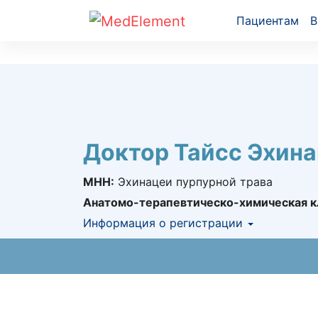
Пациентам
В
Доктор Тайсс Эхина
МНН:
Эхинацеи пурпурной трава
Анатомо-терапевтическо-химическая к
Информация о регистрации
Номер регистрации в РК:
№ РК-ЛС-5№0
Информация о регистрации в РК:
11.06.2