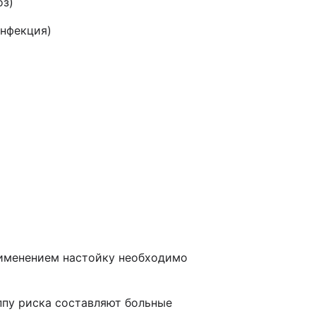
оз)
нфекция)
рименением настойку необходимо
ппу риска составляют больные