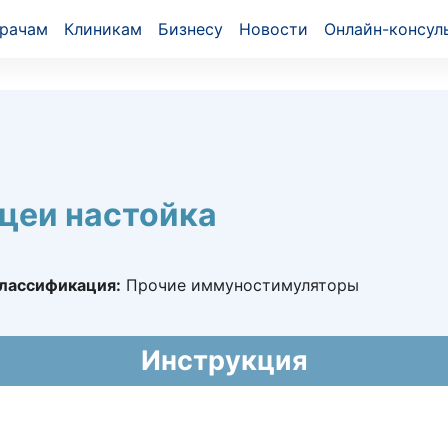
рачам
Клиникам
Бизнесу
Новости
Онлайн-консул
цеи настойка
лассификация:
Прочие иммуностимуляторы
05429
Инструкция
019 - бессрочно