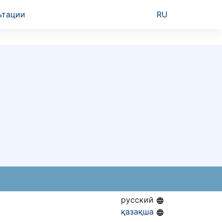
ьтации
RU
русский
қазақша