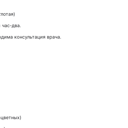
глотая)
 час-два.
одима консультация врача.
оцветных)