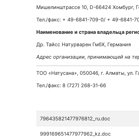
Мишелинштрассе 10, D-66424 Хомбург, 
Тел./факс: + 49-6841-709-0/ + 49-6841-7
Наименование и страна владельца реги
Др. Тайсс Натурварен ГмбХ, Германия
Адрес организации, принимающей на тер
ТОО «Натусана», 050046, г. Алматы, ул. Г
Тел./факс: 8 (727) 268-31-66
796435821477976812_ru.doc
999169651477977962_kz.doc