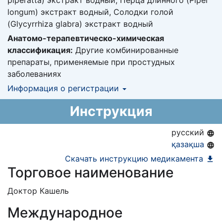
piperatta) экстракт водный, Перца длинного (Piper
longum) экстракт водный, Солодки голой
(Glycyrrhiza glabra) экстракт водный
Анатомо-терапевтическо-химическая
классификация:
Другие комбинированные
препараты, применяемые при простудных
заболеваниях
Информация о регистрации
Номер регистрации в РК:
№ РК-ЛС-5№025875
Инструкция
Информация о регистрации в РК:
08.06.2022 -
08.06.2027
русский
қазақша
Скачать инструкцию медикамента
Торговое наименование
Доктор Кашель
Международное