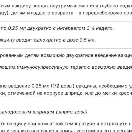
ослым вакцину вводят внутримышечно или глубоко под
цу), детям младшего возраста – в переднебоковую по
по 0,25 мл двукратно с интервалом 3-4 недели.
кцину вводят однократно в дозе 0,5 мл.
ированным детям возможно двукратное введение вакцин
ющим иммуносупрессивную терапию возможно введени
но введение 0,25 мл (1/2 дозы) вакцины, необходимо 
и, отмеченной на корпусе шприца, или до метки красно
 однодозовым шприцем (шприц-доза)
ть вакцину при комнатной температуре и встряхнуть 
лы и удалить воздух из шприца, удерживая его в верти