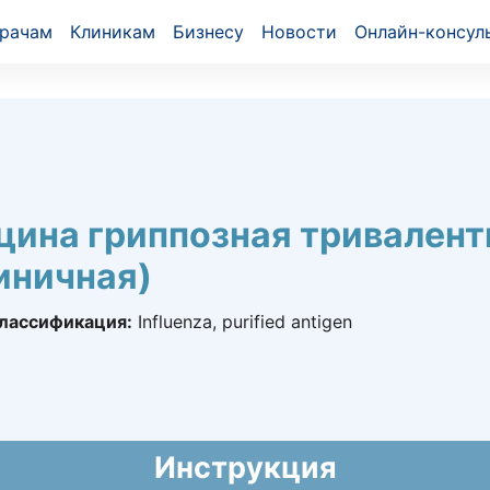
рачам
Клиникам
Бизнесу
Новости
Онлайн-консул
цина гриппозная тривален
иничная)
лассификация:
Influenza, purified antigen
9456
022 - 27.10.2032
й национальный формуляр лекарственных средств)
Инструкция
ах ГОБМП, подлежащих закупу у Единого дистрибьюто