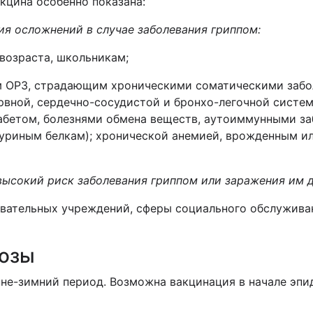
кцина особенно показана:
я осложнений в случае заболевания гриппом:
возраста, школьникам;
 ОРЗ, страдающим хроническими соматическими забол
рвной, сердечно-сосудистой и бронхо-легочной систе
абетом, болезнями обмена веществ, аутоиммунными за
куриным белкам); хронической анемией, врожденным 
ысокий риск заболевания гриппом или заражения им д
вательных учреждений, сферы социального обслуживани
дозы
нне-зимний период. Возможна вакцинация в начале эп