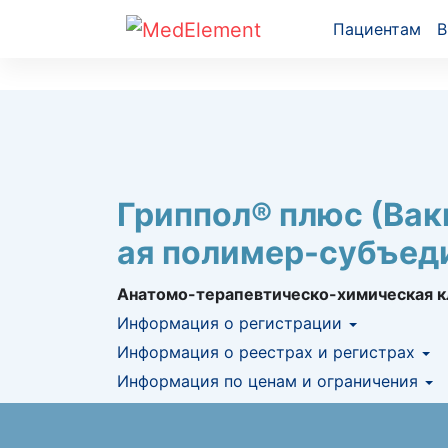
Пациентам
В
Гриппол® плюс (Вак
ая полимер-субъед
Анатомо-терапевтическо-химическая к
Информация о регистрации
Номер регистрации в РК:
Информация о реестрах и регистрах
№ РК-БП-5№01
Информация о регистрации в РК:
Информация по ценам и ограничения
27.10.2
КНФ (ЛС включено в Казахстански
Предельная цена закупа в РК:
847.5
KZT
ЕД (Включено в Список ЛС в рамк