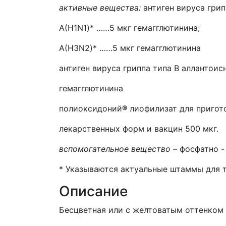
активные вещества:
антиген вируса грип
А(Н1N1)* ……5 мкг гемагглютинина;
А(Н3N2)* ……5 мкг гемагглютинина
антиген вируса гриппа типа В аллантоис
гемагглютинина
полиоксидоний
®
лиофилизат для пригот
лекарственных форм и вакцин 500 мкг.
вспомогательное вещество –
фосфатно - 
* Указываются актуальные штаммы для 
Описание
Бесцветная или с желтоватым оттенком