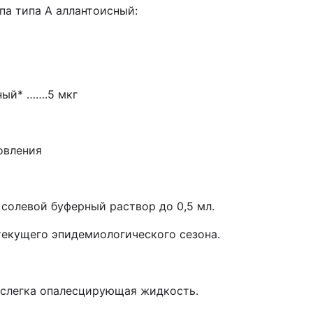
па типа А аллантоисный:
ный* …….5 мкг
овления
солевой буферный раствор до 0,5 мл.
текущего эпидемиологического сезона.
 слегка опалесцирующая жидкость.