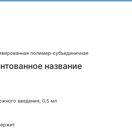
тивированная полимер–субъединичная
нтованное название
жного введения, 0,5 мл
держит