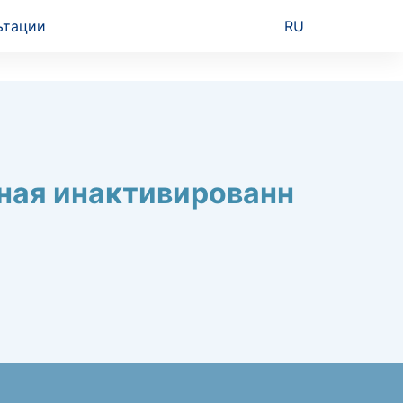
ьтации
RU
тная инактивированн
ра)