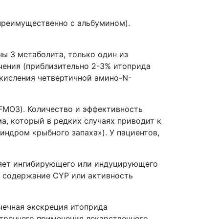
преимущественно с альбумином).
ы 3 метаболита, только один из
чения (приблизительно 2-3% итоприда
окисления четвертичной амино-N-
FMO3). Количество и эффективность
а, который в редких случаях приводит к
ндром «рыбного запаха»). У пациентов,
яет ингибирующего или индуцирующего
а содержание CYP или активность
чечная экскреция итоприда
утреннего применения лекарственного