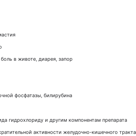
мастия
р
боль в животе, диарея, запор
очной фосфатазы,
билирубина
ида гидрохлориду и другим компонентам препарата
кратительной активности желудочно-кишечного тракта