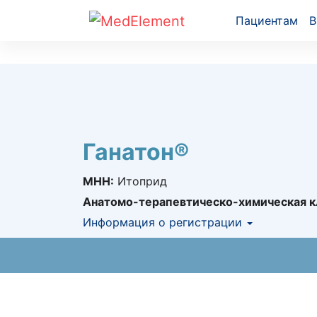
Пациентам
В
Ганатон®
МНН:
Итоприд
Анатомо-терапевтическо-химическая к
Информация о регистрации
Номер регистрации в РК:
№ РК-ЛС-5№01
Информация о регистрации в РК:
29.11.2