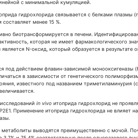
инейной с минимальной кумуляцией.
оприда гидрохлорида связывается с белками плазмы (
 составляет менее 15 %.
ивно биотрансформируется в печени. Идентифицирован
ктивность, которая не имеет фармакологического зна
является N-оксид, который образуется в результате 
я под действием флавин-зависимой монооксигеназы (
ичаться в зависимости от генетического полиморфизм
яния, известного под названием триметиламинурия (си
величивается.
 исследований
in vivo
итоприда гидрохлорид не проявл
P2E1. Применение итоприда гидрохлорида не влияет н
азы.
 метаболиты выводятся преимущественно с мочой. По
а 3.7% и 75.4% соответственно после одноразового вн