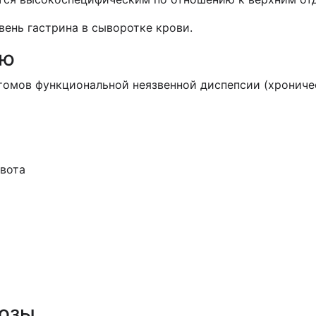
вень гастрина в сыворотке крови.
ию
мов функциональной неязвенной диспепсии (хроническ
ивота
дозы