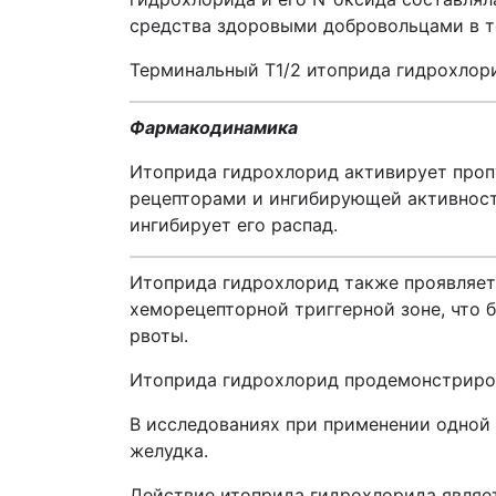
средства здоровыми добровольцами в т
Терминальный Т1/2 итоприда гидрохлори
Фармакодинамика
Итоприда гидрохлорид активирует проп
рецепторами и ингибирующей активност
ингибирует его распад.
Итоприда гидрохлорид также проявляет
хеморецепторной триггерной зоне, что
рвоты.
Итоприда гидрохлорид продемонстриров
В исследованиях при применении одной
желудка.
Действие итоприда гидрохлорида являе