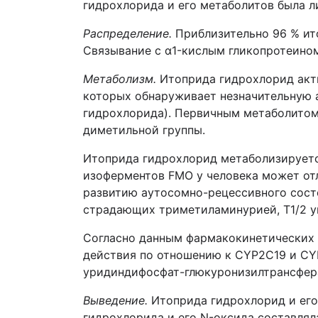
гидрохлорида и его метаболитов была л
Распределение.
Приблизительно 96 % ит
Связывание с α1-кислым гликопротеином
Метаболизм.
Итоприда гидрохлорид акт
которых обнаруживает незначительную а
гидрохлорида). Первичным метаболитом 
диметильной группы.
Итоприда гидрохлорид метаболизируетс
изоферментов FMO у человека может отл
развитию аутосомно-рецессивного состо
страдающих триметиламинурией, Т1/2 у
Согласно данным фармакокинетических
действия по отношению к CYP2C19 и CY
уридиндифосфат-глюкуронизилтрансфер
Выведение.
Итоприда гидрохлорид и его
гидрохлорида и его N-оксида составлял