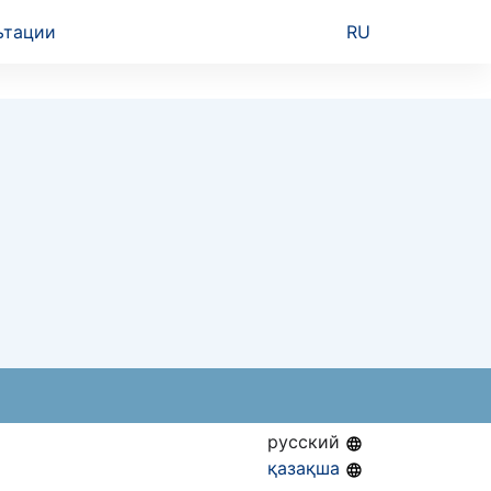
ьтации
RU
русский
қазақша