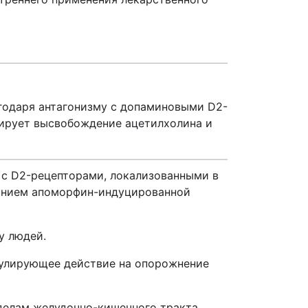
годаря антагонизму с допаминовыми D2-
ирует высвобождение ацетилхолина и
 с D2-рецепторами, локализованными в
ванием апоморфин-индуцированной
у людей.
мулирующее действие на опорожнение
делам желудочно-кишечного тракта.