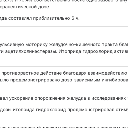
ерапевтической дозе.
да составлял приблизительно 6 ч.
ульсивную моторику желудочно-кишечного тракта бла
и ацетилхолинэстеразы. Итоприда гидрохлорид актив
 противорвотное действие благодаря взаимодействию
 было продемонстрировано дозо-зависимым ингибиро
ал ускорение опорожнения желудка в исследованиях 
 дозы итоприда гидрохлорид продемонстрировал сти
тся высокоспецифическим по отношению к верхним от