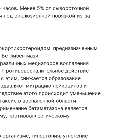
5 часов. Менее 5% от сывороточной
я под окклюзионной повязкой из-за
нокортикостероидом, предназначенным
 Бетлибен мази -
 различных медиаторов воспаления
в. Противовоспалительное действие
 с этим, снижается образование
подавляют миграцию лейкоцитов и
ледствие этого происходит уменьшение
таксис в воспаленной области,
применение бетаметазона является
му, противоаллергическому,
организме, гипертония, угнетение