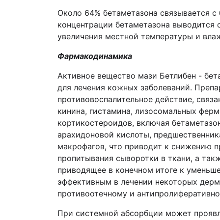
Около 64% бетаметазона связывается с 
концентрации бетаметазона выводится с
увеличения местной температуры и вла
Фармакодинамика
Активное вещество мази Бетлибен - бе
для лечения кожных заболеваний. Препа
противовоспалительное действие, связ
кинина, гистамина, лизосомальных ферм
кортикостероидов, включая бетаметазон
арахидоновой кислоты, предшественник
макрофагов, что приводит к снижению 
пропитывания сыворотки в ткани, а такж
приводящее в конечном итоге к уменьш
эффективным в лечении некоторых дерм
противоотечному и антипролиферативно
При системной абсорбции может проявля