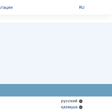
ьтации
RU
русский
қазақша