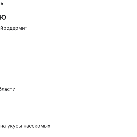
ь.
ию
нейродермит
бласти
 на укусы насекомых