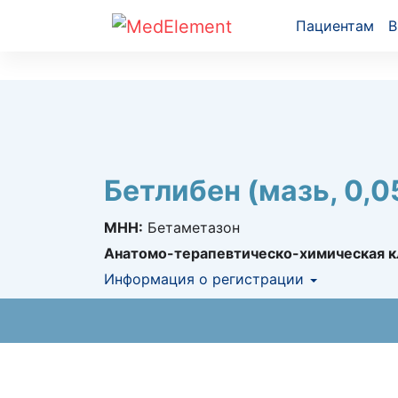
Пациентам
В
Бетлибен (мазь, 0,0
МНН:
Бетаметазон
Анатомо-терапевтическо-химическая к
Информация о регистрации
Номер регистрации в РК:
№ РК-ЛС-5№01
Информация о регистрации в РК:
02.05.2