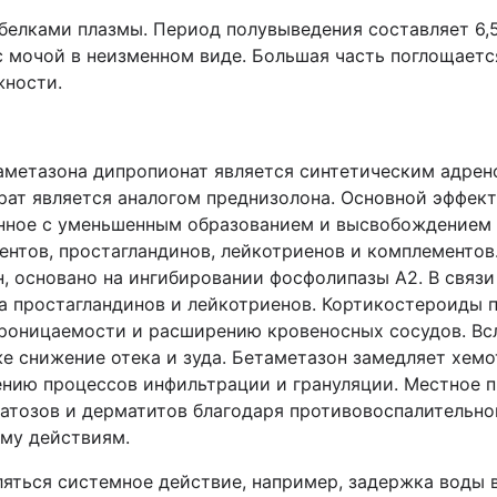
белками плазмы. Период полувыведения составляет 6,
 мочой в неизменном виде. Большая часть поглощаетс
жности.
таметазона дипропионат является синтетическим адре
рат является аналогом преднизолона. Основной эффект
анное с уменьшенным образованием и высвобождением
ентов, простагландинов, лейкотриенов и комплементо
, основано на ингибировании фосфолипазы А2. В связи
а простагландинов и лейкотриенов. Кортикостероиды 
проницаемости и расширению кровеносных сосудов. Вс
е снижение отека и зуда. Бетаметазон замедляет хемо
ению процессов инфильтрации и грануляции. Местное 
атозов и дерматитов благодаря противовоспалительно
му действиям.
ться системное действие, например, задержка воды в 