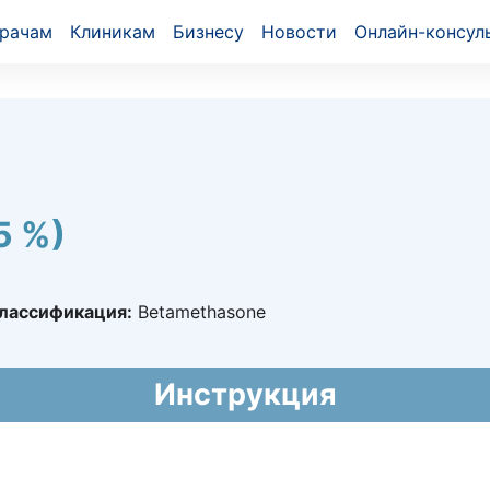
рачам
Клиникам
Бизнесу
Новости
Онлайн-консул
5 %)
лассификация:
Betamethasone
9837
Инструкция
013 - 02.05.2018