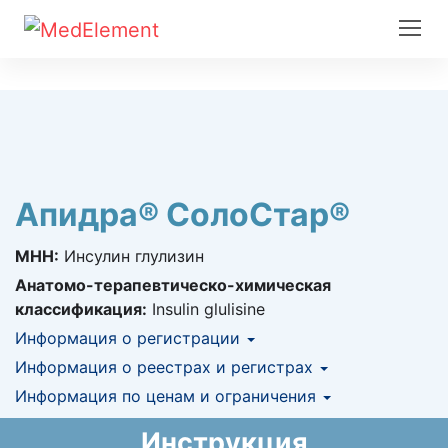
Апидра® СолоСтар®
МНН:
Инсулин глулизин
Анатомо-терапевтическо-химическая
классификация:
Insulin glulisine
Информация о регистрации
Номер регистрации в РК:
Информация о реестрах и регистрах
№ РК-ЛС-5№014329
Информация о регистрации в РК:
Информация по ценам и ограничения
КНФ (ЛС включено в Казахстанский
28.03.2019 -
бессрочно
национальный формуляр лекарственных
Предельная цена закупа в РК:
1 990.56
KZT
Инструкция
средств)