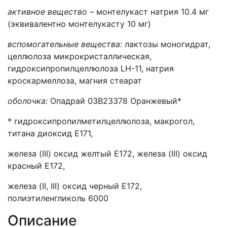
активное вещество
– монтелукаст натрия 10.4 мг
(эквивалентно монтелукасту 10 мг)
вспомогательные вещества:
лактозы моногидрат,
целлюлоза микрокристаллическая,
гидроксипропилцеллюлоза LH-11, натрия
кроскармеллоза, магния стеарат
оболочка:
Опадрай 03В23378 Оранжевый*
* гидроксипропилметилцеллюлоза, макрогол,
титана диоксид Е171,
железа (III) оксид желтый Е172, железа (III) оксид
красный Е172,
железа (II, III) оксид черный Е172,
полиэтиленгликоль 6000
Описание