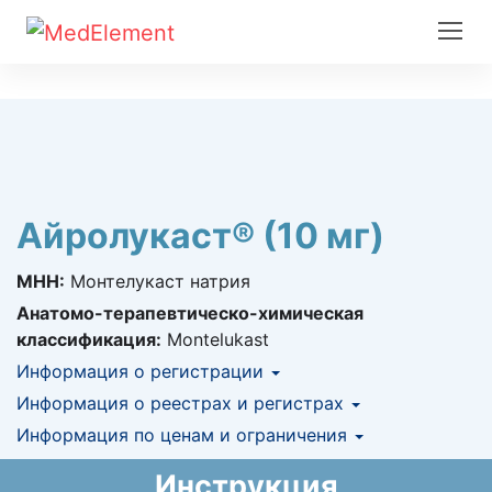
Айролукаст® (10 мг)
МНН:
Монтелукаст натрия
Анатомо-терапевтическо-химическая
классификация:
Montelukast
Информация о регистрации
Номер регистрации в РК:
Информация о реестрах и регистрах
№ РК-ЛС-5№005672
Информация о регистрации в РК:
Информация по ценам и ограничения
КНФ (ЛС включено в Казахстанский
25.09.2017 -
25.09.2022
национальный формуляр лекарственных
Предельная цена закупа в РК:
81
KZT
Инструкция
средств)