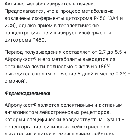
Активно метаболизируется в печени.
Предполагается, что в процесс метаболизма
вовлечены изоферменты цитохрома Р450 (3А4 и
2С9), однако прием в терапевтических
концентрациях не ингибирует изоферменты
цитохрома Р450.
Период полувыведения составляет от 2.7 до 5.5 ч.
Айролукаст® и его метаболиты выводятся из
организма почти полностью с желчью (86%
выводится с калом в течение 5 дней и менее 0,2% -
с мочой).
Фармакодинамика
Айролукаст
®
является селективным и активным
антагонистом лейкотриеновых рецепторов,
который специфически воздействует на CysLT1 –
рецепторы цистеиниловых лейкотриенов в
дыхательных путях и уменьшением действия