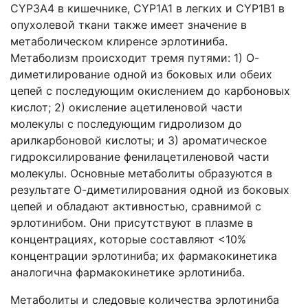
CYP3А4 в кишечнике, CYP1А1 в легких и CYP1В1 в
опухолевой ткани также имеет значение в
метаболическом клиренсе эрлотиниба.
Метаболизм происходит тремя путями: 1) О-
диметилирование одной из боковых или обеих
цепей с последующим окислением до карбоновых
кислот; 2) окисление ацетиленовой части
молекулы с последующим гидролизом до
арилкарбоновой кислоты; и 3) ароматическое
гидроксилирование фенилацетиленовой части
молекулы. Основные метаболиты образуются в
результате О-диметилирования одной из боковых
цепей и обладают активностью, сравнимой с
эрлотинибом. Они присутствуют в плазме в
концентрациях, которые составляют <10%
концентрации эрлотиниба; их фармакокинетика
аналогична фармакокинетике эрлотиниба.
Метаболиты и следовые количества эрлотиниба