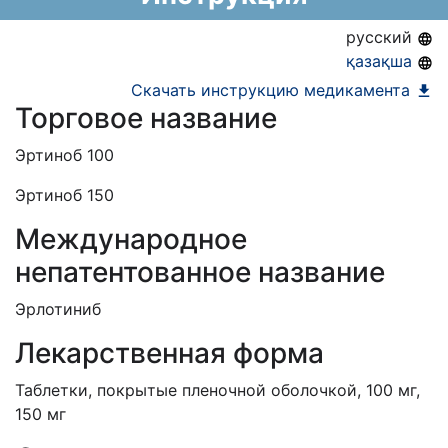
АЛО (Включено в Список бесплатного
русский
амбулаторного лекарственного обеспечения)
қазақша
Скачать инструкцию медикамента
Торговое название
Эртиноб 100
Эртиноб 150
Международное
непатентованное название
Эрлотиниб
Лекарственная форма
Таблетки, покрытые пленочной оболочкой, 100 мг,
150 мг