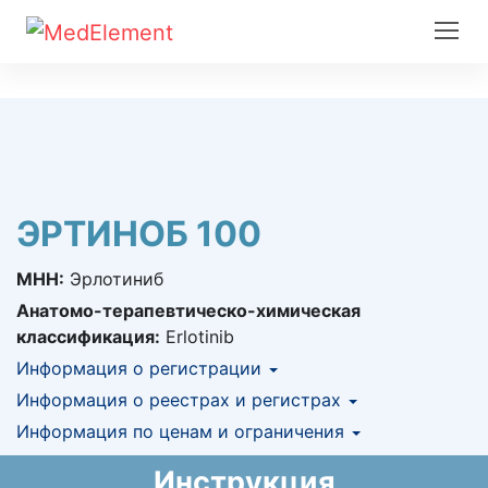
ЭРТИНОБ 100
МНН:
Эрлотиниб
Анатомо-терапевтическо-химическая
классификация:
Erlotinib
Информация о регистрации
Номер регистрации в РК:
Информация о реестрах и регистрах
№ РК-ЛС-5№022134
Информация о регистрации в РК:
Информация по ценам и ограничения
КНФ (ЛС включено в Казахстанский
29.04.2019 -
бессрочно
национальный формуляр лекарственных
Предельная цена закупа в РК:
12 571.1
KZT
Инструкция
средств)