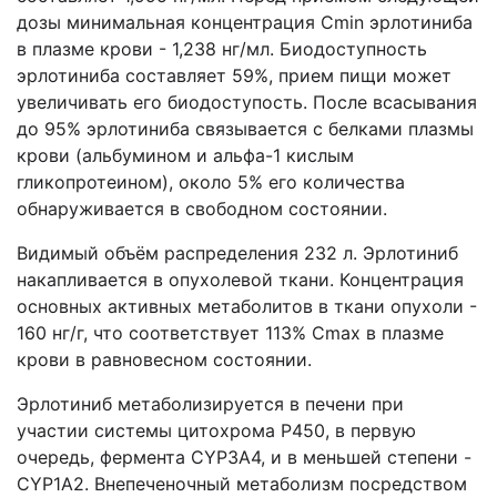
дозы минимальная концентрация Cmin эрлотиниба
в плазме крови - 1,238 нг/мл. Биодоступность
эрлотиниба составляет 59%, прием пищи может
увеличивать его биодоступость. После всасывания
до 95% эрлотиниба связывается с белками плазмы
крови (альбумином и альфа-1 кислым
гликопротеином), около 5% его количества
обнаруживается в свободном состоянии.
Видимый объём распределения 232 л. Эрлотиниб
накапливается в опухолевой ткани. Концентрация
основных активных метаболитов в ткани опухоли -
160 нг/г, что соответствует 113% Cmax в плазме
крови в равновесном состоянии.
Эрлотиниб метаболизируется в печени при
участии системы цитохрома Р450, в первую
очередь, фермента CYP3А4, и в меньшей степени -
CYP1А2. Внепеченочный метаболизм посредством