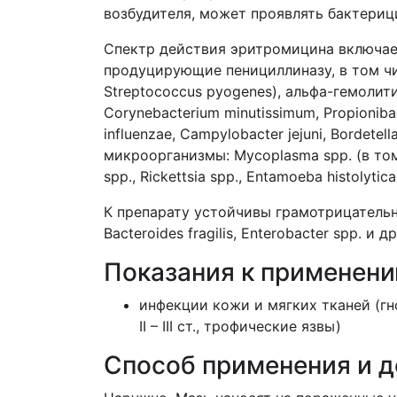
возбудителя, может проявлять бактериц
Спектр действия эритромицина включае
продуцирующие пенициллиназу, в том числ
Streptococcus pyogenes), альфа-гемолитиче
Corynebacterium minutissimum, Propionib
influenzae, Campylobacter jejuni, Bordetell
микроорганизмы: Mycoplasma spp. (в том
spp., Rickettsia spp., Entamoeba histolytic
К препарату устойчивы грамотрицательные 
Bacteroides fragilis, Enterobacter spp. и др
Показания к применен
инфекции кожи и мягких тканей (гн
II – III ст., трофические язвы)
Способ применения и 