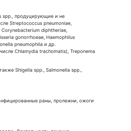
 spp., продуцирующие и не
сле Streptococcus pneumoniae,
 Corynebacterium diphtheriae,
sseria gonorrhoeae, Haemophilus
gionella pneumophila и др.
числе Chlamydia trachomatis), Treponema
кже Shigella spp., Salmonella spp.,
 инфицированные раны, пролежни, ожоги