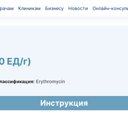
рачам
Клиникам
Бизнесу
Новости
Онлайн-консул
 ЕД/г)
лассификация:
Erythromycin
09605
Инструкция
011 - 29.11.2016