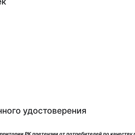
ек
нного удостоверения
рритории РК претензии от потребителей по качеству 