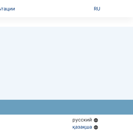
ьтации
RU
русский
қазақша