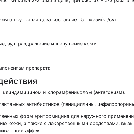
астки кожи 2-3 раза в день, при ожогах – 2-3 раза в 
льная суточная доза составляет 5 г мази/кг/сут.
ие, зуд, раздражение и шелушение кожи
мпонентам препарата
действия
, клиндамицином и хлорамфениколом (антагонизм).
лактамных антибиотиков (пенициллины, цефалоспорины
твенных форм эритромицина для наружного применени
ию кожи, а также с лекарственными средствами, выз
шивающий эффект.