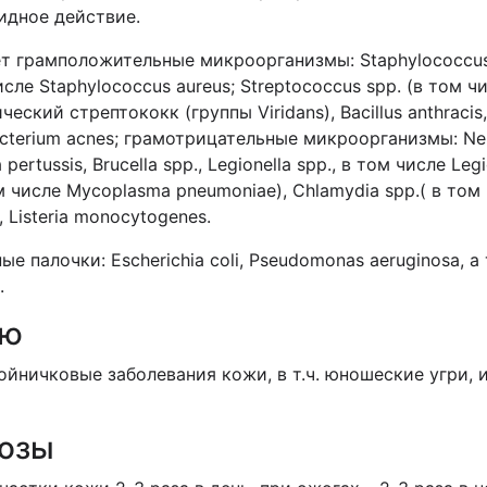
идное действие.
т грамположительные микроорганизмы: Staphylococcus
е Staphylococcus aureus; Streptococcus spp. (в том чи
ский стрептококк (группы Viridans), Bacillus anthracis,
acterium acnes; грамотрицательные микроорганизмы: Nei
a pertussis, Brucella spp., Legionella spp., в том числе Le
 числе Mycoplasma pneumoniae), Chlamydia spp.( в том 
a, Listeria monocytogenes.
палочки: Escherichia coli, Pseudomonas aeruginosa, а та
.
ию
ойничковые заболевания кожи, в т.ч. юношеские угри,
дозы