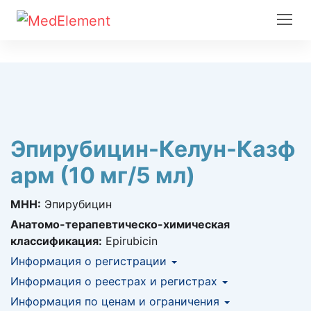
Эпирубицин-Келун-Казф
арм (10 мг/5 мл)
МНН:
Эпирубицин
Анатомо-терапевтическо-химическая
классификация:
Epirubicin
Информация о регистрации
Номер регистрации в РК:
Информация о реестрах и регистрах
№ РК-ЛС-5№022272
Информация о регистрации в РК:
Информация по ценам и ограничения
КНФ (ЛС включено в Казахстанский
06.08.2021 -