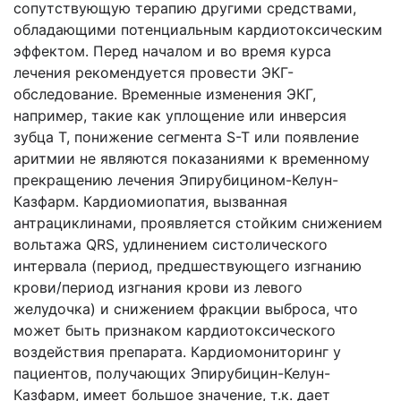
сопутствующую терапию другими средствами,
обладающими потенциальным кардиотоксическим
эффектом. Перед началом и во время курса
лечения рекомендуется провести ЭКГ-
обследование. Временные изменения ЭКГ,
например, такие как уплощение или инверсия
зубца Т, понижение сегмента S-T или появление
аритмии не являются показаниями к временному
прекращению лечения Эпирубицином-Келун-
Казфарм. Кардиомиопатия, вызванная
антрациклинами, проявляется стойким снижением
вольтажа QRS, удлинением систолического
интервала (период, предшествующего изгнанию
крови/период изгнания крови из левого
желудочка) и снижением фракции выброса, что
может быть признаком кардиотоксического
воздействия препарата. Кардиомониторинг у
пациентов, получающих Эпирубицин-Келун-
Казфарм, имеет большое значение, т.к. дает