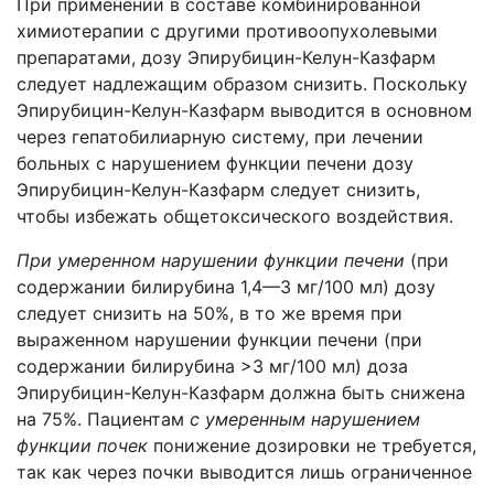
При применении в составе комбинированной
химиотерапии с другими противоопухолевыми
препаратами, дозу Эпирубицин-Келун-Казфарм
следует надлежащим образом снизить. Поскольку
Эпирубицин-Келун-Казфарм выводится в основном
через гепатобилиарную систему, при лечении
больных с нарушением функции печени дозу
Эпирубицин-Келун-Казфарм следует снизить,
чтобы избежать общетоксического воздействия.
При умеренном нарушении функции печени
(при
содержании билирубина 1,4—3 мг/100 мл) дозу
следует снизить на 50%, в то же время при
выраженном нарушении функции печени (при
содержании билирубина >3 мг/100 мл) доза
Эпирубицин-Келун-Казфарм должна быть снижена
на 75%. Пациентам
с умеренным нарушением
функции почек
понижение дозировки не требуется,
так как через почки выводится лишь ограниченное