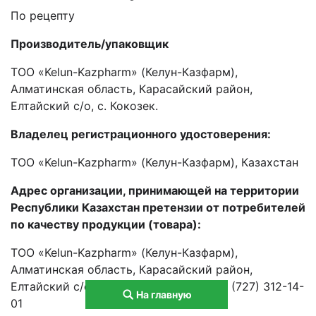
По рецепту
Производитель/
упаковщик
ТОО «Kelun-Kazpharm» (Келун-Казфарм),
Алматинская область, Карасайский район,
Елтайский с/о, с. Кокозек.
Владел
ец
регистрационного удостоверения:
ТОО «Kelun-Kazpharm» (Келун-Казфарм), Казахстан
Адрес организации, принимающей на территории
Республики Казахстан претензии от потребителей
по качеству продукции (товара):
ТОО «Kelun-Kazpharm» (Келун-Казфарм),
Алматинская область, Карасайский район,
Елтайский с/о, с. Кокозек., тел/факс: 8 (727) 312-14-
На главную
01