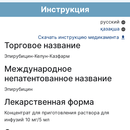
06.08.2031
национальный формуляр лекарственных
Предельная цена закупа в РК:
2 976.97
KZT
Инструкция
средств)
русский
қазақша
Скачать инструкцию медикамента
Торговое название
Эпирубицин-Келун-Казфарм
Международное
непатентованное название
Эпирубицин
Лекарственная форма
Концентрат для приготовления раствора для
инфузий 10 мг/5 мл