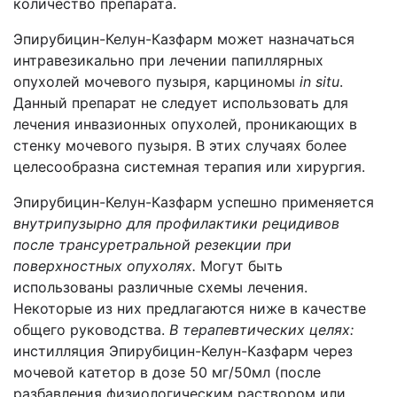
количество препарата.
Эпирубицин-Келун-Казфарм может назначаться
интравезикально при лечении папиллярных
опухолей мочевого пузыря, карциномы
in situ
.
Данный препарат не следует использовать для
лечения инвазионных опухолей, проникающих в
стенку мочевого пузыря. В этих случаях более
целесообразна системная терапия или хирургия.
Эпирубицин-Келун-Казфарм успешно применяется
внутрипузырно для профилактики рецидивов
после трансуретральной резекции при
поверхностных опухолях.
Могут быть
использованы различные схемы лечения.
Некоторые из них предлагаются ниже в качестве
общего руководства.
В терапевтических целях:
инстилляция Эпирубицин-Келун-Казфарм через
мочевой катетор в дозе 50 мг/50мл (после
разбавления физиологическим раствором или