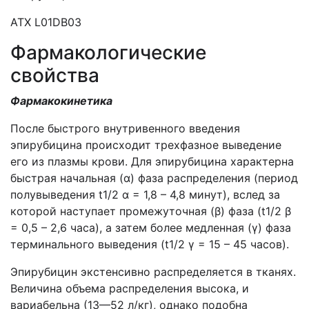
АТХ L01DB03
Фармакологические
свойства
Фармакокинетика
После быстрого внутривенного введения
эпирубицина происходит трехфазное выведение
его из плазмы крови. Для эпирубицина характерна
быстрая начальная (α) фаза распределения (период
полувыведения t1/2 α = 1,8 – 4,8 минут), вслед за
которой наступает промежуточная (β) фаза (t1/2 β
= 0,5 – 2,6 часа), а затем более медленная (γ) фаза
терминального выведения (t1/2 γ = 15 – 45 часов).
Эпирубицин экстенсивно распределяется в тканях.
Величина объема распределения высока, и
вариабельна (13—52 л/кг), однако подобна