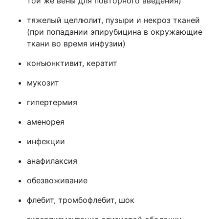
той же вены для повторного введения)
тяжелый целлюлит, пузыри и некроз тканей
(при попадании эпирубицина в окружающие
ткани во время инфузии)
конъюнктивит, кератит
мукозит
гипертермия
аменорея
инфекции
анафилаксия
обезвоживание
флебит, тромбофлебит, шок