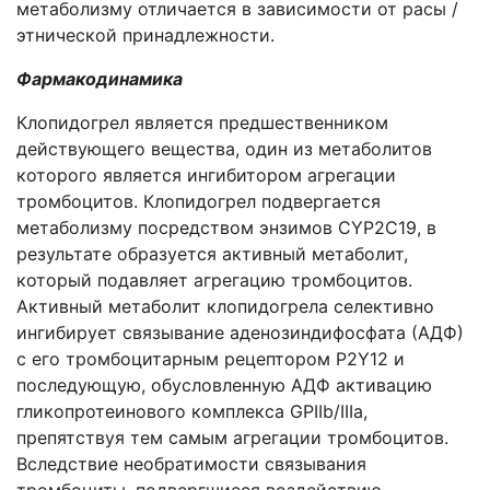
метаболизму отличается в зависимости от расы /
этнической принадлежности.
Фармакодинамика
Клопидогрел является предшественником
действующего вещества, один из метаболитов
которого является ингибитором агрегации
тромбоцитов. Клопидогрел подвергается
метаболизму посредством энзимов CYP2С19, в
результате образуется активный метаболит,
который подавляет агрегацию тромбоцитов.
Активный метаболит клопидогрела селективно
ингибирует связывание аденозиндифосфата (АДФ)
с его тромбоцитарным рецептором Р2Y12 и
последующую, обусловленную АДФ активацию
гликопротеинового комплекса GPIIb/IIIa,
препятствуя тем самым агрегации тромбоцитов.
Вследствие необратимости связывания