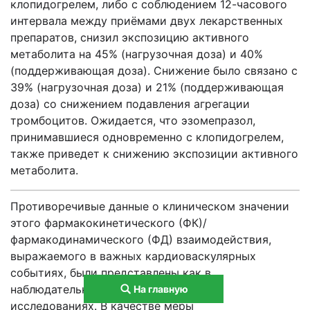
клопидогрелем, либо с соблюдением 12-часового
интервала между приёмами двух лекарственных
препаратов, снизил экспозицию активного
метаболита на 45% (нагрузочная доза) и 40%
(поддерживающая доза). Снижение было связано с
39% (нагрузочная доза) и 21% (поддерживающая
доза) со снижением подавления агрегации
тромбоцитов. Ожидается, что эзомепразол,
принимавшиеся одновременно с клопидогрелем,
также приведет к снижению экспозиции активного
метаболита.
Противоречивые данные о клиническом значении
этого фармакокинетического (ФК)/
фармакодинамического (ФД) взаимодействия,
выражаемого в важных кардиоваскулярных
событиях, были представлены как в
наблюдательных, так и в клинических
На главную
исследованиях. В качестве меры