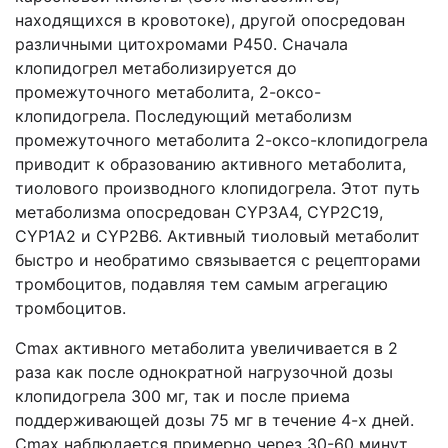
находящихся в кровотоке), другой опосредован
различными цитохромами Р450. Сначала
клопидогрел метаболизируется до
промежуточного метаболита, 2-оксо-
клопидогрела. Последующий метаболизм
промежуточного метаболита 2-оксо-клопидогрела
приводит к образованию активного метаболита,
тиолового производного клопидогрела. Этот путь
метаболизма опосредован CYP3А4, CYP2С19,
CYP1А2 и CYP2В6. Активный тиоловый метаболит
быстро и необратимо связывается
с рецепторами
тромбоцитов, подавляя тем самым агрегацию
тромбоцитов.
Cmax активного метаболита увеличивается в 2
раза как после однократной нагрузочной дозы
клопидогрела 300 мг, так и после приема
поддерживающей дозы 75 мг в течение 4-х дней.
Cmax наблюдается примерно через 30-60 минут