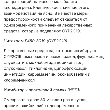
концентраций активного метаболита
клопидогрела. Клиническое значение этого
взаимодействия не ясно. В качестве меры
предосторожности следует отказаться от
одновременного применения лекарственных
средств, которые подавляют CYP2С19.
Цитохром Р450 2С19 (
CYP
2С19)
Лекарственные средства, которые ингибируют
CYP2C19: омепразол и эзомепразол, флувоксамин,
флуоксетин, моклобемида вориконазол,
флуконазол, тиклопидин, ципрофлоксацин,
циметидин, карбамазепин, окскарбазепин и
хлорамфеникол.
Ингибиторы протоновой помпы (ИПП):
Омепразол в дозе 80 мг один раз в сутки,
принимавшийся либо одновременно с