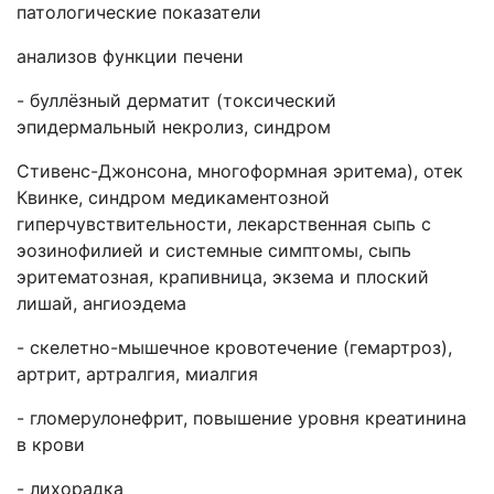
патологические показатели
анализов функции печени
- буллёзный дерматит (токсический
эпидермальный некролиз, синдром
Стивенс-Джонсона, многоформная эритема), отек
Квинке, синдром медикаментозной
гиперчувствительности, лекарственная сыпь с
эозинофилией и системные симптомы, сыпь
эритематозная, крапивница, экзема и плоский
лишай, ангиоэдема
- скелетно-мышечное кровотечение (гемартроз),
артрит, артралгия, миалгия
- гломерулонефрит, повышение уровня креатинина
в крови
- лихорадка