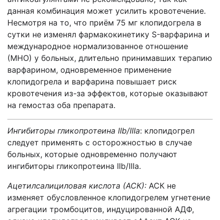
данная комбинация может усилить кровотечение.
Несмотря на то, что приём 75 мг клопидогрела в
сутки не изменял фармакокинетику S-варфарина и
международное нормализованное отношение
(МНО) у больных, длительно принимавших терапию
варфарином, одновременное применение
клопидогрела и варфарина повышает риск
кровотечения из-за эффектов, которые оказывают
на гемостаз оба препарата.
Ингибиторы гликопротеина
IIb
/
III
а
: клопидогрел
следует применять с осторожностью в случае
больных, которые одновременно получают
ингибиторы гликопротеина IIb/IIIа.
Ацетилсалициловая кислота (АСК):
АСК не
изменяет обусловленное клопидогрелем угнетение
агрегации тромбоцитов, индуцированной АДФ,