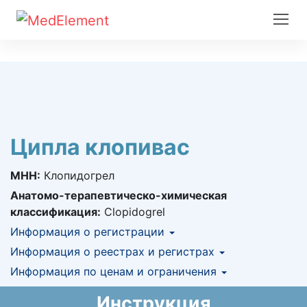
Ципла клопивас
МНН:
Клопидогрел
Анатомо-терапевтическо-химическая
классификация:
Clopidogrel
Информация о регистрации
Номер регистрации в РК:
Информация о реестрах и регистрах
№ РК-ЛС-5№122121
Информация о регистрации в РК:
Информация по ценам и ограничения
КНФ (ЛС включено в Казахстанский
18.03.2016 -
18.03.2021
национальный формуляр лекарственных
Предельная цена закупа в РК:
135.85
KZT
Инструкция
средств)