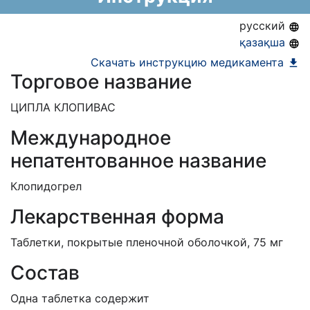
АЛО (Включено в Список бесплатного
русский
амбулаторного лекарственного обеспечения)
қазақша
ЕД (Включено в Список ЛС в рамках ГОБМП,
Скачать инструкцию медикамента
Торговое название
подлежащих закупу у Единого
дистрибьютора)
ЦИПЛА КЛОПИВАС
Международное
непатентованное название
Клопидогрел
Лекарственная форма
Таблетки, покрытые пленочной оболочкой, 75 мг
Состав
Одна таблетка содержит