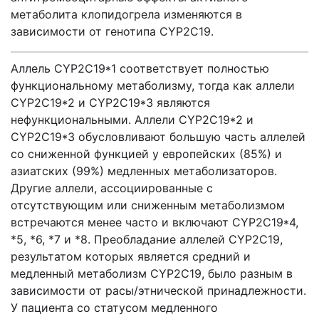
метаболита клопидогрела изменяются в
зависимости от генотипа CYP2С19.
Аллель CYP2С19*1 соответствует полностью
функциональному метаболизму, тогда как аллели
CYP2С19*2 и CYP2С19*3 являются
нефункциональными. Аллели CYP2С19*2 и
CYP2С19*3 обусловливают большую часть аллелей
со сниженной функцией у европейских (85%) и
азиатских (99%) медленных метаболизаторов.
Другие аллели, ассоциированные с
отсутствующим или сниженным метаболизмом
встречаются менее часто и включают CYP2С19*4,
*5, *6, *7 и *8. Преобладание аллелей CYP2С19,
результатом которых является средний и
медленный метаболизм CYP2С19, было разным в
зависимости от расы/этнической принадлежности.
У пациента со статусом медленного