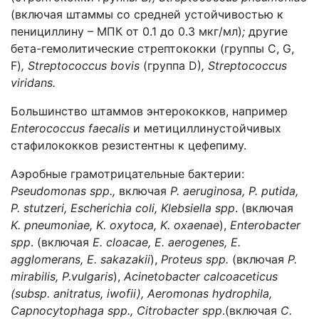
(включая штаммы со средней устойчивостью к
пенициллину – МПК от 0.1 до 0.3 мкг/мл)
;
другие
бета-гемолитические стрептококки (группы C, G,
F)
,
Streptococcus
bovis
(группа D)
,
Streptococcus
viridans
.
Большинство штаммов энтерококков, например
Enterococcus
faecalis
и метициллинустойчивых
стафилококков резистентны к цефепиму.
Аэробные грамотрицательные бактерии:
Pseudomonas spp.,
включая
P. aeruginosa, P. putida,
P
.
stutzeri
,
Escherichia
coli
,
Klebsiella
spp
. (включая
K
.
pneumoniae
,
K
.
oxytoca
,
K
.
oxaenae
),
Enterobacter
spp
. (включая
E
.
cloacae
,
E
.
aerogenes
,
E
.
agglomerans
,
E
.
sakazakii
),
Proteus
spp
.
(включая
P
.
mirabilis
,
P
.
vulgaris
),
Acinetobacter
calcoaceticus
(
subsp
.
anitratus
,
iwofii
),
Aeromonas
hydrophila
,
Capnocytophaga
spp
.,
Citrobacter
spp
.(включая
C
.