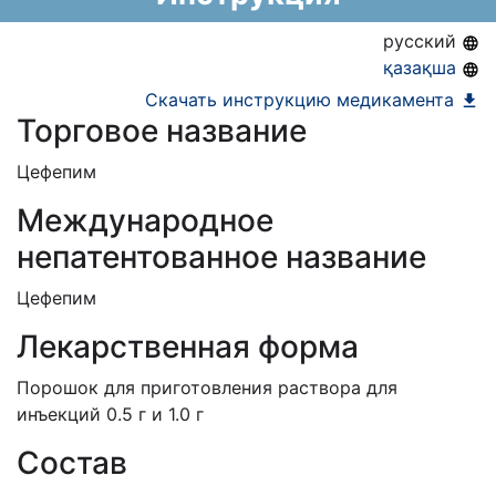
ЕД (Включено в Список ЛС в рамках ГОБМП,
русский
подлежащих закупу у Единого
қазақша
дистрибьютора)
Скачать инструкцию медикамента
Торговое название
Цефепим
Международное
непатентованное название
Цефепим
Лекарственная форма
Порошок для приготовления раствора для
инъекций 0.5 г и 1.0 г
Состав