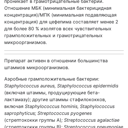
проникает в грамотрицательные бактерии.
Отношение МБК (минимальная бактерицидная
концентрация)/МПК (минимальная подавляющая
концентрация) для цефепима составляет менее 2
для более 80 % изолятов всех чувствительных
грамположительных и грамотрицательных
микроорганизмов.
Препарат активен в отношении большинства
штаммов микроорганизмов.
Аэробные грамположительные бактерии:
Staphylococcus
aureus
,
Staphylococcus
epidermidis
(включая штаммы, продуцирующие бета-
лактамазу); другие штаммы стафилококков,
включая
Staphylococcus
hominis
,
Staphylococcus
saprophyticus
;
Streptococcus
pyogenes
(стрептококки группы А)
;
Streptococcus
agalactiae
(стрептококки группы B)
;
Streptococcus
pneumoniae