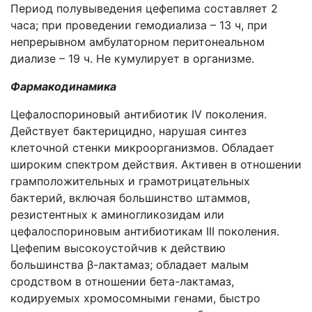
Период полувыведения цефепима составляет 2
часа; при проведении гемодиализа – 13 ч, при
непрерывном амбулаторном перитонеальном
диализе – 19 ч. Не кумулирует в организме.
Фармакодинамика
Цефалоспориновый антибиотик IV поколения.
Действует бактерицидно, нарушая синтез
клеточной стенки микроорганизмов. Обладает
широким спектром действия. Активен в отношении
грамположительных и грамотрицательных
бактерий, включая большинство штаммов,
резистентных к аминогликозидам или
цефалоспориновым антибиотикам III поколения.
Цефепим высокоустойчив к действию
большинства β-лактамаз; обладает малым
сродством в отношении бета-лактамаз,
кодируемых хромосомными генами, быстро