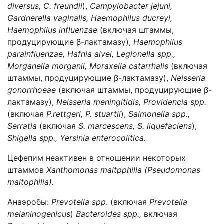
diversus
,
C
.
freundii
),
Campylobacter
jejuni
,
Gardnerella
vaginalis
,
Haemophilus
ducreyi
,
Haemophilus
influenzae
(включая штаммы,
продуцирующие β-лактамазу),
Haemophilus
parainfluenzae
,
Hafnia
alvei
,
Legionella
spp
.,
Morganella
morganii
,
Moraxella
catarrhalis
(включая
штаммы, продуцирующие β-лактамазу),
Neisseria
gonorrhoeae
(включая штаммы, продуцирующие β-
лактамазу),
Neisseria
meningitidis
,
Providencia
spp
.
(включая
P.rettgeri, P. stuartii
),
Salmonella spp.,
Serratia
(включая
S. marcescens, S. liquefaciens
),
Shigella spp., Yersinia enterocolitica.
Цефепим неактивен в отношении некоторых
штаммов
Xanthomonas maltpphilia (Pseudomonas
maltophilia).
Анаэробы:
Prevotella spp
. (включая
Prevotella
melaninogenicus
)
Bacteroides spp.,
включая