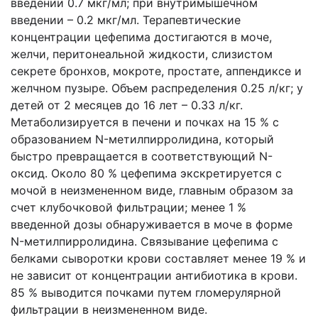
введении 0.7 мкг/мл; при внутримышечном
введении – 0.2 мкг/мл. Терапевтические
концентрации цефепима достигаются в моче,
желчи, перитонеальной жидкости, слизистом
секрете бронхов, мокроте, простате, аппендиксе и
желчном пузыре. Объем распределения 0.25 л/кг; у
детей от 2 месяцев до 16 лет – 0.33 л/кг.
Метаболизируется в печени и почках на 15 % с
образованием N-метилпирролидина, который
быстро превращается в соответствующий N-
оксид. Около 80 % цефепима экскретируется с
мочой в неизмененном виде, главным образом за
счет клубочковой фильтрации; менее 1 %
введенной дозы обнаруживается в моче в форме
N-метилпирролидина. Связывание цефепима с
белками сыворотки крови составляет менее 19 % и
не зависит от концентрации антибиотика в крови.
85 % выводится почками путем гломерулярной
фильтрации в неизмененном виде.