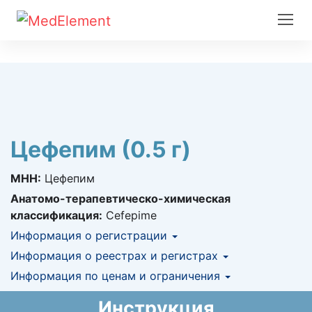
Цефепим (0.5 г)
МНН:
Цефепим
Анатомо-терапевтическо-химическая
классификация:
Cefepime
Информация о регистрации
Номер регистрации в РК:
Информация о реестрах и регистрах
№ РК-ЛС-5№019071
Информация о регистрации в РК:
Информация по ценам и ограничения
КНФ (ЛС включено в Казахстанский
13.09.2017 -
13.09.2022
национальный формуляр лекарственных
Предельная цена закупа в РК:
1 120.35
KZT
Инструкция
средств)