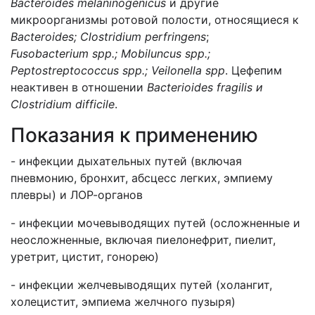
Bacteroides melaninogenicus
и другие
микроорганизмы ротовой полости, относящиеся к
Bacteroides; Clostridium perfringens
;
Fusobacterium spp.; Mobiluncus spp.;
Peptostreptococcus spp.; Veilonella spp
. Цефепим
неактивен в отношении
Bacterioides fragilis
и
Clostridium difficile
.
Показания к применению
- инфекции дыхательных путей (включая
пневмонию, бронхит, абсцесс легких, эмпиему
плевры) и ЛОР-органов
- инфекции мочевыводящих путей (осложненные и
неосложненные, включая пиелонефрит, пиелит,
уретрит, цистит, гонорею)
- инфекции желчевыводящих путей (холангит,
холецистит, эмпиема желчного пузыря)