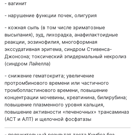
- вагинит
- нарушение функции почек, олигурия
- кожная сыпь (в том числе эриматозные
высыпания), зуд, лихорадка, анафилактоидные
реакции, эозинофилия, многоформная
экссудативная эритема, синдром Стивенса-
Джонсона; токсический эпидермальный некролиз
(синдром Лайелла)
- снижение гематокрита; увеличение
протромбинового времени или частичного
тромбопластинового времени, повышение
концентрации мочевины, креатинина, билирубина;
повышение плазменного уровня кальция,
повышение активности «печеночных» трансаминаз
(АСТ и АЛТ) и щелочной фосфатазы
- положительный результат теста Кумбса без