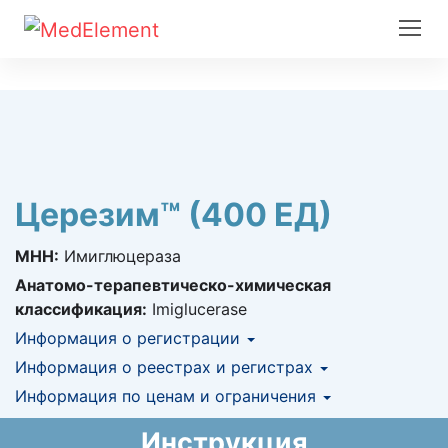
Церезим™ (400 ЕД)
МНН:
Имиглюцераза
Анатомо-терапевтическо-химическая
классификация:
Imiglucerase
Информация о регистрации
Номер регистрации в РК:
Информация о реестрах и регистрах
№ РК-ЛС-5№016678
Информация о регистрации в РК:
Информация по ценам и ограничения
КНФ (ЛС включено в Казахстанский
30.12.2020 -
30.12.2030
национальный формуляр лекарственных
Предельная цена закупа в РК:
444 146.84
KZT
Инструкция
средств)