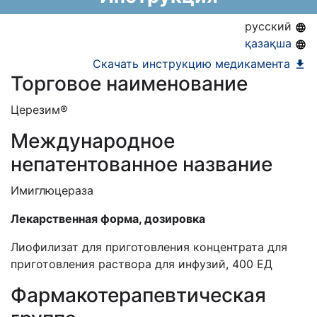
АЛО (Включено в Список бесплатного
русский
амбулаторного лекарственного обеспечения)
қазақша
ЕД (Включено в Список ЛС в рамках ГОБМП,
Скачать инструкцию медикамента
Торговое наименование
подлежащих закупу у Единого
дистрибьютора)
Церезим®
Международное
непатентованное название
Имиглюцераза
Лекарственная форма, дозировка
Лиофилизат для приготовления концентрата для
приготовления раствора для инфузий, 400 ЕД
Фармакотерапевтическая