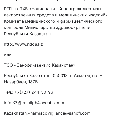
РГП на ПХВ «Национальный центр экспертизы
лекарственных средств и медицинских изделий»
Комитета медицинского и фармацевтического
контроля Министерства здравоохранения
Республики Казахстан
http
://
www
.
ndda
.
kz
или
ТОО «Санофи-авентис Казахстан»
Республика Казахстан, 050013, г. Алматы, пр. Н.
Назарбаев, 187Б
Тел.: +7(727) 244-50-96
info
.
KZ
@
emailph
4.
aventis
.
com
Kazakhstan
.
Pharmacovigilance
@
sanofi
.
com