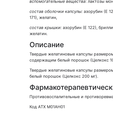
в
спомогательные вещества
: лактозы мо
состав оболочки капсулы:
азорубин (Е 12
171), желатин,
состав крышки:
азорубин (Е 122), брилли
желатин.
Описание
Твердые желатиновые капсулы размером
содержащим белый порошок (Целкокс 10
Твердые желатиновые капсулы размером
белый порошок (Целкокс 200 мг).
Фармакотерапевтическ
Противовоспалительные и противоревма
Код АТХ M01AH01