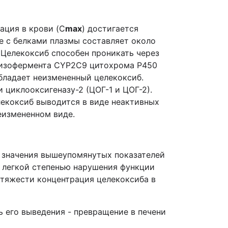
ация в крови (C
max
) достигается
е с белками плазмы составляет около
 Целекоксиб способен проникать через
 изофермента CYP2C9 цитохрома Р450
бладает неизмененный целекоксиб.
циклооксигеназу-2 (ЦОГ-1 и ЦОГ-2).
елекоксиб выводится в виде неактивных
еизмененном виде.
ом значения вышеупомянутых показателей
с легкой степенью нарушения функции
 тяжести концентрация целекоксиба в
ь его выведения - превращение в печени