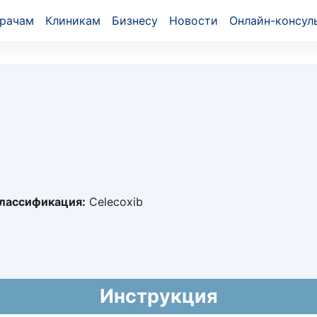
рачам
Клиникам
Бизнесу
Новости
Онлайн-консул
лассификация:
Celecoxib
4961
015 - 15.09.2020
й национальный формуляр лекарственных средств)
Инструкция