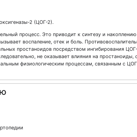
оксигеназы-2 (ЦОГ-2).
тельный процесс. Это приводит к синтезу и накоплению
 вызывает воспаление, отек и боль. Противовоспалител
ельных простаноидов посредством ингибирования ЦОГ-2
следовательно, не оказывает влияния на простаноиды, 
мальным физиологическим процессам, связанным с ЦОГ-1
ию
ортопедии