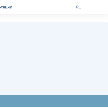
ьтации
RU