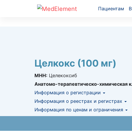
Пациентам
В
Целкокс (100 мг)
МНН:
Целекоксиб
Анатомо-терапевтическо-химическая к
Информация о регистрации
Номер регистрации в РК:
Информация о реестрах и регистрах
№ РК-ЛС-5№01
Информация о регистрации в РК:
Информация по ценам и ограничения
15.09.2
КНФ (ЛС включено в Казахстански
Предельная цена закупа в РК:
69.77
KZT