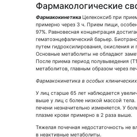
Фармакологические св
Фармакокинетика
Целекоксиб при прием
примерно через 3 ч. Прием пищи, особе
97%. Равновесная концентрация достига
гематоэнцефалический барьер. Биотран
путем гидроксилирования, окисления и
Основные метаболиты не обладают замет
После приема период полувыведения (T1/
метаболитов, главным образом через пе
Фармакокинетика в особых клинических
У лиц старше 65 лет наблюдается увели
выше у лиц с более низкой массой тела
печени незначительно изменяется. У бо
плазме крови примерно в 2 раза выше.
Тяжелая почечная недостаточность не вл
в неактивные метаболиты.