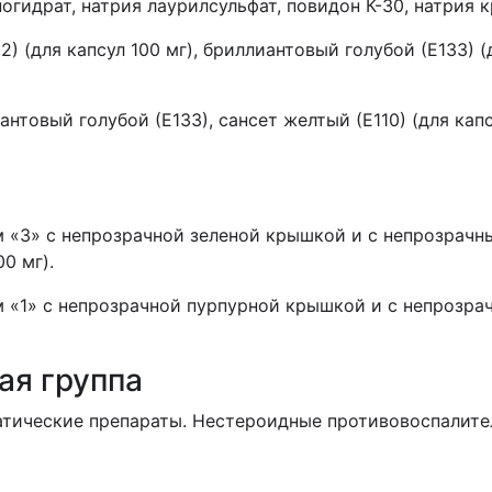
ногидрат, натрия лаурилсульфат, повидон К-30, натрия 
2) (для капсул 100 мг), бриллиантовый голубой (Е133) (
антовый голубой (Е133), сансет желтый (Е110) (для капс
 «3» с непрозрачной зеленой крышкой и с непрозрачн
0 мг).
 «1» с непрозрачной пурпурной крышкой и с непрозр
ая группа
тические препараты. Нестероидные противовоспалител