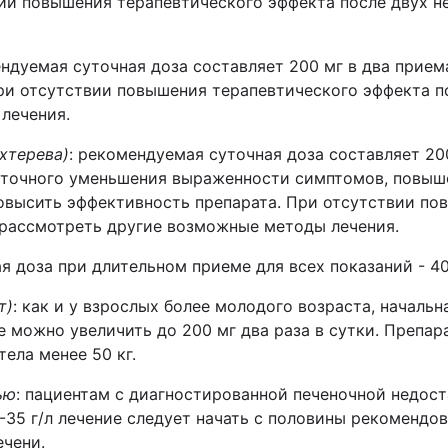
ии повышения терапевтического эффекта после двух н
ндуемая суточная доза составляет 200 мг в два прие
 При отсутствии повышения терапевтического эффекта п
лечения.
хтерева)
: рекомендуемая суточная доза составляет 200
аточного уменьшения выраженности симптомов, повышен
овысить эффективность препарата. При отсутствии по
 рассмотреть другие возможные методы лечения.
 доза при длительном приеме для всех показаний - 40
т)
: как и у взрослых более молодого возраста, началь
ее можно увеличить до 200 мг два раза в сутки. Преп
ела менее 50 кг.
ью
: пациентам с диагностированной печеночной недос
35 г/л лечение следует начать с половины рекомендо
ечени.