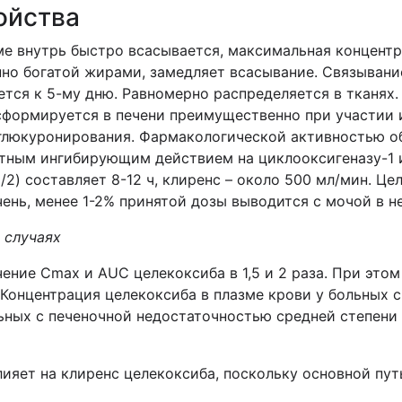
ойства
е внутрь быстро всасывается, максимальная концентр
нно богатой жирами, замедляет всасывание. Связывани
ется к 5-му дню. Равномерно распределяется в тканях.
сформируется в печени преимущественно при участии
 глюкуронирования. Фармакологической активностью о
ным ингибирующим действием на циклооксигеназу-1 и 
2) составляет 8-12 ч, клиренс – около 500 мл/мин. Ц
чень, менее 1-2% принятой дозы выводится с мочой в н
 случаях
чение Cmax и АUC целекоксиба в 1,5 и 2 раза. При эт
. Концентрация целекоксиба в плазме крови у больных 
льных с печеночной недостаточностью средней степени
ияет на клиренс целекоксиба, поскольку основной пут