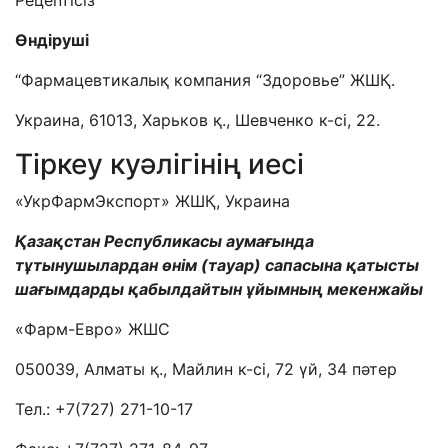
Рецептісіз
­Өндіруші
“Фармацевтикалық компания “Здоровье” ЖШҚ.
Украина, 61013, Харьков қ., Шевченко к-сі, 22.
Тіркеу куәлігінің иесі
«УкрФармЭкспорт» ЖШҚ, Украина
Қазақстан Республикасы аумағында
тұтынушылардан өнім (тауар) сапасына қатысты
шағымдарды қабылдайтын ұйымның мекенжайы
«Фарм-Евро» ЖШС
050039, Алматы қ., Майлин к-сі, 72 үй, 34 пәтер
Тел.: +7(727) 271-10-17