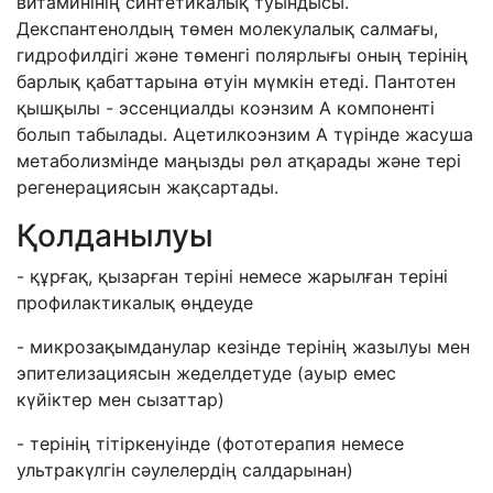
витаминінің синтетикалық туындысы.
Декспантенолдың төмен молекулалық салмағы,
гидрофилдігі және төменгі полярлығы оның терінің
барлық қабаттарына өтуін мүмкін етеді. Пантотен
қышқылы - эссенциалды коэнзим А компоненті
болып табылады. Ацетилкоэнзим А түрінде жасуша
метаболизмінде маңызды рөл атқарады және тері
регенерациясын жақсартады.
Қолданылуы
- құрғақ, қызарған теріні немесе жарылған теріні
профилактикалық өңдеуде
- микрозақымданулар кезінде терінің жазылуы мен
эпителизациясын жеделдетуде (ауыр емес
күйіктер мен сызаттар)
- терінің тітіркенуінде (фототерапия немесе
ультракүлгін сәулелердің салдарынан)