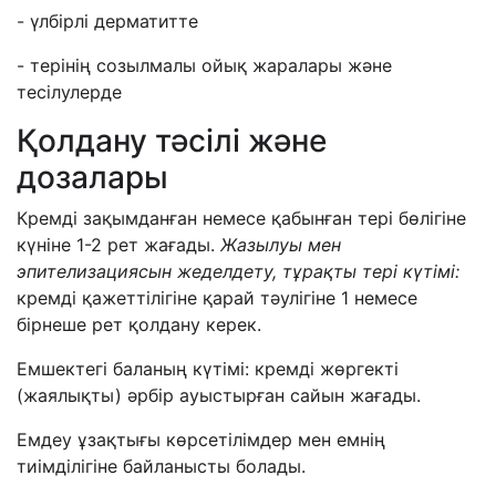
- үлбірлі дерматитте
- терінің созылмалы ойық жаралары және
тесілулерде
Қолдану тәсілі және
дозалары
Кремді зақымданған немесе қабынған тері бөлігіне
күніне 1-2 рет жағады.
Жазылуы мен
эпителизациясын жеделдету, тұрақты тері күтімі
:
кремді қажеттілігіне қарай тәулігіне 1 немесе
бірнеше рет қолдану керек.
Емшектегі баланың күтімі: кремді жөргекті
(жаялықты) әрбір ауыстырған сайын жағады.
Емдеу ұзақтығы көрсетілімдер мен емнің
тиімділігіне байланысты болады.