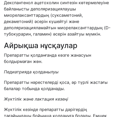
Декспантенол ацетохолин синтезін көтермелеуіне
байланысты деполяризациялаушы
миорелаксанттардың (суксаметоний,
декаметоний) әсерін күшейтуі және
деполяризацияламайтын миорелаксанттардың (D-
тубокурарин, галамин) әсерін азайтуы мүмкін.
Айрықша нұсқаулар
Препаратты қолданғанда көзге жанасуын
болдырмаған жөн.
Педиатрияда қолданылуы
Препаратты нәрестелерді қоса, әр түрлі жастағы
балалар тобында қолданады.
Жүктілік және лактация кезеңі
Жүктілік кезінде препаратты дәрігердің
тағайындауы бойынша қолдануға болады. Емшек