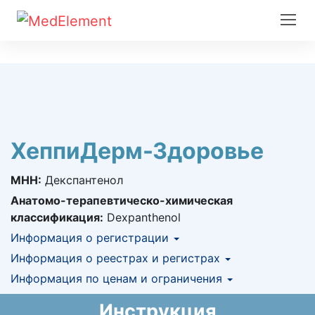
ХеппиДерм-Здоровье
МНН:
Декспантенол
Анатомо-терапевтическо-химическая
классификация:
Dexpanthenol
Информация о регистрации
Номер регистрации в РК:
Информация о реестрах и регистрах
№ РК-ЛС-5№020754
Информация о регистрации в РК:
Информация по ценам и ограничения
КНФ (ЛС включено в Казахстанский
02.09.2014 -
02.09.2019
национальный формуляр лекарственных
Предельная цена закупа в РК:
584.4
KZT
Инструкция
средств)