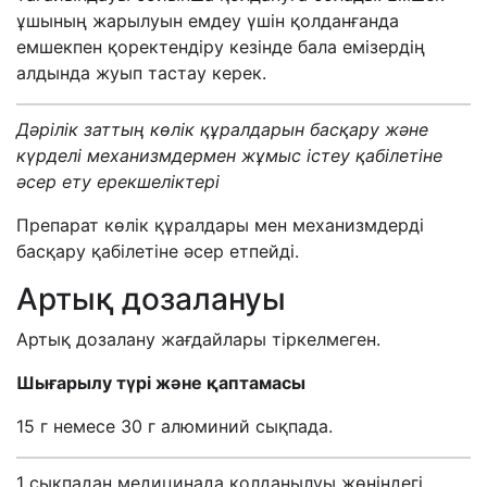
ұшының жарылуын емдеу үшін қолданғанда
емшекпен қоректендіру кезінде бала емізердің
алдында жуып тастау керек.
Дәрілік заттың көлік құралдарын басқару және
күрделі механизмдермен жұмыс істеу қабілетіне
әсер ету ерекшеліктері
Препарат көлік құралдары мен механизмдерді
басқару қабілетіне әсер етпейді.
Артық дозалануы
Артық дозалану жағдайлары тіркелмеген.
Шығарылу түрі және қаптамасы
15 г немесе 30 г алюминий сықпада.
1 сықпадан медицинада қолданылуы жөніндегі