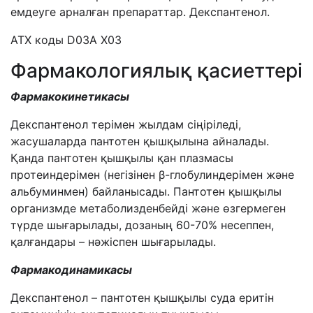
емдеуге арналған препараттар. Декспантенол.
АТХ коды D03A X03
Фармакологиялық қасиеттері
Фармакокинетика
сы
Декспантенол терімен жылдам сіңіріледі,
жасушаларда пантотен қышқылына айналады.
Қанда пантотен қышқылы қан плазмасы
протеиндерімен (негізінен β-глобулиндерімен және
альбуминмен) байланысады. Пантотен қышқылы
организмде метаболизденбейді және өзгермеген
түрде шығарылады, дозаның 60-70% несеппен,
қалғандары – нәжіспен шығарылады.
Фарма
кодинамика
сы
Декспантенол – пантотен қышқылы суда еритін