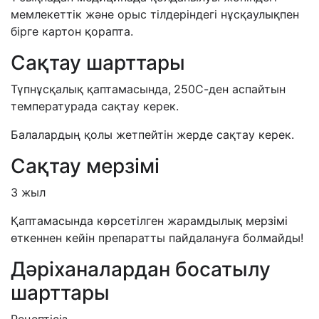
мемлекеттік және орыс тілдеріндегі нұсқаулықпен
бірге картон қорапта.
Сақтау шарттары
Түпнұсқалық қаптамасында,
250С-ден аспайтын
температурада сақтау керек.
Балалардың қолы жетпейтін жерде сақтау керек.
Сақтау мерзімі
3 жыл
Қаптамасында көрсетілген жарамдылық мерзімі
өткеннен кейін препаратты пайдалануға болмайды!
Дәріханалардан босатылу
шарттары