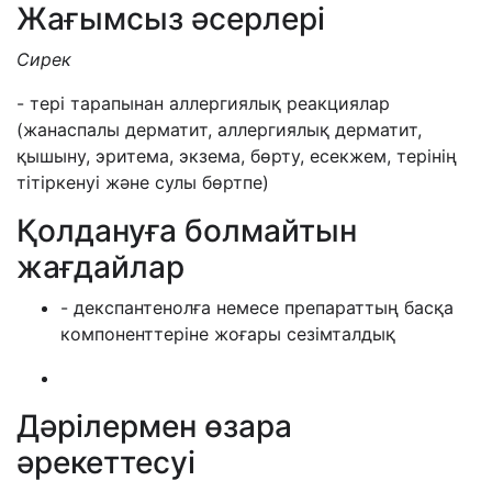
Жағымсыз әсерлері
Сирек
- тері тарапынан аллергиялық реакциялар
(жанаспалы дерматит, аллергиялық дерматит,
қышыну, эритема, экзема, бөрту, есекжем, терінің
тітіркенуі және сулы бөртпе)
Қолдануға болмайтын
жағдайлар
- декспантенолға немесе препараттың басқа
компоненттеріне жоғары сезімталдық
Дәрілермен өзара
әрекеттесуі