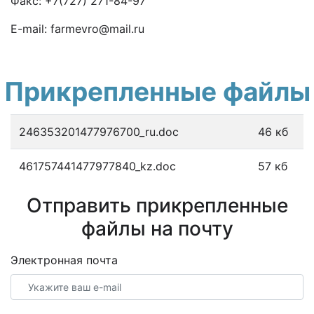
Факс: +7(727) 271-84-97
E-mail: farmevro@mail.ru
Прикрепленные файлы
246353201477976700_ru.doc
46 кб
461757441477977840_kz.doc
57 кб
Отправить прикрепленные
файлы на почту
Электронная почта