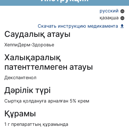
русский
қазақша
Скачать инструкцию медикамента
Саудалық атауы
ХеппиДерм-Здоровье
Халықаралық
патенттелмеген атауы
Декспантенол
Дәрілік түрі
Сыртқа қолдануға арналған 5% крем
Құрамы
1 г препараттың құрамында