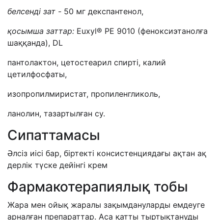
белсенді зат -
50 мг декспантенол,
қ
осымша заттар
:
Euxyl® PE 9010 (феноксиэтанолға
шаққанда), DL
пантолактон, цетостеарил спирті, калий
цетилфосфаты,
изопропилмиристат, пропиленгликоль,
ланолин, тазартылған су.
Сипаттамасы
Әлсіз иісі бар, біртекті консистенциядағы ақтан ақ
дерлік түске дейінгі крем
Фармакотерапиялық тобы
Жара мен ойық жаралы зақымдануларды емдеуге
арналған препараттар. Аса қатты тыртықтануды