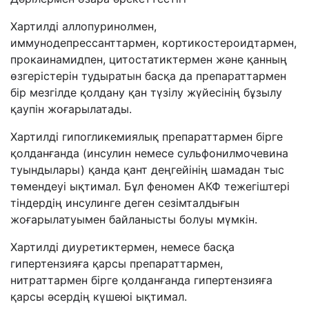
Хартилді аллопуринолмен,
иммунодепрессанттармен, кортикостероидтармен,
прокаинамидпен, цитостатиктермен және қанның
өзгерістерін тудыратын басқа да препараттармен
бір мезгілде қолдану қан түзілу жүйесінің бұзылу
қаупін жоғарылатады.
Хартилді гипогликемиялық препараттармен бірге
қолданғанда (инсулин немесе сульфонилмочевина
туындылары) қанда қант деңгейінің шамадан тыс
төмендеуі ықтимал. Бұл феномен АКФ тежегіштері
тіндердің инсулинге деген сезімталдығын
жоғарылатуымен байланысты болуы мүмкін.
Хартилді диуретиктермен, немесе басқа
гипертензияға қарсы препараттармен,
нитраттармен бірге қолданғанда гипертензияға
қарсы әсердің күшеюі ықтимал.