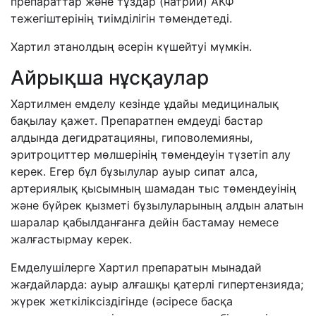
препараттар және тұздар (натрий) АКФ
тежегіштерінің тиімділігін төмендетеді.
Хартил этанолдың әсерін күшейтуі мүмкін.
Айрықша нұсқаулар
Хартилмен емделу кезінде ұдайы медициналық
бақылау қажет. Препаратпен емдеуді бастар
алдында дегидратацияны, гиповолемияны,
эритроциттер мөлшерінің төмендеуін түзетіп алу
керек. Егер бұл бұзылулар ауыр сипат алса,
артериялық қысымның шамадан тыс төмендеуінің
және бүйрек қызметі бұзылуларының алдын алатын
шаралар қабылданғанға дейін бастамау немесе
жалғастырмау керек.
Емделушілерге Хартил препаратын мынадай
жағдайларда: ауыр алғашқы қатерлі гипертензияда;
жүрек жеткіліксіздігінде (әсіресе басқа