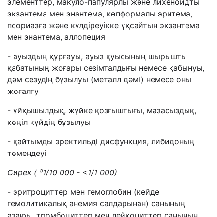
элементтер, макуло-папулярлы және лихеноидты
экзантема мен энантема, көпформалы эритема,
псориазға және күлдіреуікке ұқсайтын экзантема
мен энантема, аллопеция
- ауыздың құрғауы, ауыз қуысының шырышты
қабатының жоғары сезімталдығы немесе қабынуы,
дәм сезудің бұзылуы (металл дәмі) немесе оны
жоғалту
- ұйқышылдық, жүйке қозғыштығы, мазасыздық,
көңіл күйдің бұзылуы
- қайтымды эректильді дисфункция, либидоның
төмендеуі
Сирек (
³
1/10 000 - <1/1 000)
- эритроциттер мен гемоглобин (кейде
гемолитикалық анемия салдарынан) санының
азаюы, тромбоциттер мен лейкоциттер санының