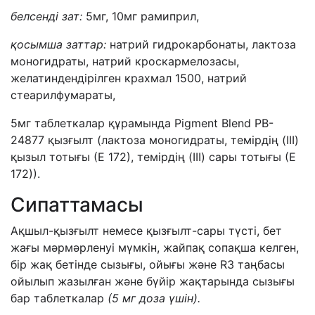
белсенді зат:
5мг, 10мг рамиприл,
қосымша заттар
:
натрий гидрокарбонаты, лактоза
моногидраты, натрий кроскармелозасы,
желатиндендірілген крахмал 1500, натрий
стеарилфумараты,
5мг таблеткалар құрамында Pigment Blend PB-
24877 қызғылт (лактоза моногидраты, темірдің (III)
қызыл тотығы (Е 172), темірдің (III) сары тотығы (Е
172)).
Сипаттамасы
Ақшыл-қызғылт немесе қызғылт-сары түсті, бет
жағы мәрмәрленуі мүмкін, жайпақ сопақша келген,
бір жақ бетінде сызығы, ойығы және R3 таңбасы
ойылып жазылған және бүйір жақтарында сызығы
бар таблеткалар
(5 мг
доза үшін
).