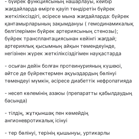
- бүйрек функциясының нашарлауы, кейбір
жағдайларда өмірге қауіп төндіретін бүйрек
жеткіліксіздігі, әсіресе мына жағдайларда: бүйрек
қантамырларының зақымдануы ( гемодинамикалық
белгілерімен бүйрек артериясының стенозы);
бүйрек трансплантациясынан кейінгі жағдай;
артериялық қысымның айқын төмендеуінде,
негізінен жүрек жеткіліксіздігімен науқастарда
- осыған дейін болған протеинурияның күшеюі,
әйтсе де бүйректермен ақуыздардың бөлінуі
төмендеуі мүмкін, әсіресе диабеттік нефропатияда
- несеп көлемінің азаюы (препаратты қабылдаудың
басында)
- тілдің, жұтқыншақ пен көмейдің
ангионевротикалық ісінуі
- тер бөлінуі, терінің қышынуы, уртикарлы