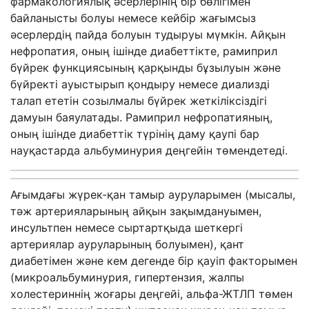
фармакологиялық әсерлерінің бір бөлігімен
байланысты болуы немесе кейбір жағымсыз
әсерлердің пайда болуын тудыруы мүмкін. Айқын
нефропатия, оның ішінде диабеттікте, рамиприл
бүйрек функциясының қарқынды бұзылуын және
бүйректі ауыстырып қондыру немесе диализді
талап ететін созылмалы бүйрек жеткіліксіздігі
дамуын баяулатады. Рамиприл нефропатияның,
оның ішінде диабеттік түрінің даму қаупі бар
науқастарда альбуминурия деңгейін төмендетеді.
Ағымдағы жүрек-қан тамыр ауруларымен (мысалы,
тәж артерияларының айқын зақымдануымен,
инсультпен немесе сыртартқыда шеткергі
артериялар ауруларының болуымен), қант
диабетімен және кем дегенде бір қауіп факторымен
(микроальбуминурия, гипертензия, жалпы
холестериннің жоғары деңгейі, альфа-ЖТЛП төмен