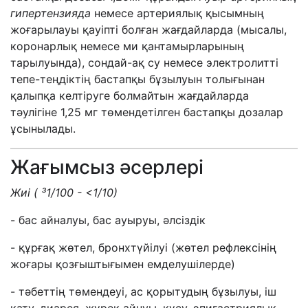
гипертензияда
немесе артериялық қысымның
жоғарылауы қауіпті болған жағдайларда (мысалы,
коронарлық немесе ми қантамырларының
тарылуында), сондай-ақ су немесе электролитті
тепе-теңдіктің бастапқы бұзылуын толығынан
қалыпқа келтіруге болмайтын жағдайларда
тәулігіне 1,25 мг төмендетілген бастапқы дозалар
ұсынылады.
Жағымсыз әсерлері
Жиі (
³
1/100 - <1/10)
- бас айналуы, бас ауыруы, әлсіздік
- құрғақ жөтел, бронхтүйілуі (жөтел рефлексінің
жоғары қозғыштығымен емделушілерде)
- тәбеттің төмендеуі, ас қорытудың бұзылуы, іш