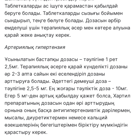
Таблеткаларды ас ішуге қарамастан қабылдай
беруге болады. Таблеткаларды сызығы бойымен
сындырып, теңге бөлуге болады. Дозасын әрбір
емделуші үшін терапиялық әсер мен көтере алуына
қарай жеке анықтау керек.
Артериялық гипертензия
Ұсынылатын бастапқы дозасы – тәулігіне 1 рет
2,5мг. Терапиялық әсерге қарай күнделікті дозаны
әр 2-3 апта сайын екі еселендіріп дозаны
арттыруға болады. Әдеттегі демеуші доза –
тәулігіне 2,5-5 мг. Ең жоғары тәуліктік доза - 10мг.
Егер 5 мг-ден артық қабылдау қажет болса, Хартил
препаратының дозасын одан әрі арттырудың
орнына оның басқа антигипертензивтік дәрілермен,
мысалы, диуретиктермен немесе кальций
өзекшелерінің бөгегіштерімен біріктіру мүмкіндігін
қарастыру керек.