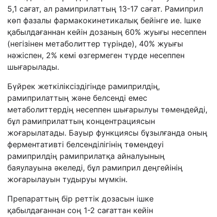
5,1 сағат, ал рамиприлаттың 13-17 сағат. Рамиприл
көп фазалы фармакокинетикалық бейінге ие. Ішке
қабылдағаннан кейін дозаның 60% жуығы несеппен
(негізінен метаболиттер түрінде), 40% жуығы
нәжіспен, 2% кемі өзгермеген түрде несеппен
шығарылады.
Бүйрек жеткіліксіздігінде рамиприлдің,
рамиприлаттың және белсенді емес
метаболиттердің несеппен шығарылуы төмендейді,
бұл рамиприлаттың концентрациясын
жоғарылатады. Бауыр функциясы бұзылғанда оның
ферментативті белсенділігінің төмендеуі
рамиприлдің рамиприлатқа айналуының
баяулауына әкеледі, бұл рамиприл деңгейінің
жоғарылауын тудыруы мүмкін.
Препараттың бір реттік дозасын ішке
қабылдағаннан соң 1-2 сағаттан кейін