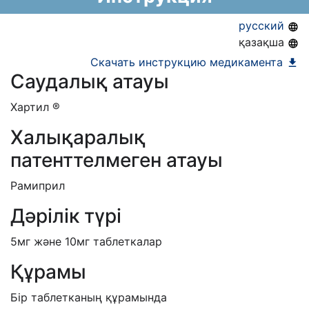
Номер регистрации в РБ:
10418/15/20
Информация о регистрации в РБ:
АЛО (Включено в Список бесплатного
09.11.2020 -
русский
бессрочно
амбулаторного лекарственного обеспечения)
қазақша
ЕД (Включено в Список ЛС в рамках ГОБМП,
Скачать инструкцию медикамента
Саудалық атауы
подлежащих закупу у Единого
дистрибьютора)
Хартил ®
Халықаралық
патенттелмеген атауы
Рамиприл
Дәрілік түрі
5мг және 10мг таблеткалар
Құрамы
Бір таблетканың құрамында