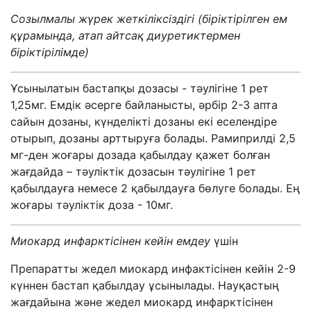
Созылмалы жүрек жеткіліксіздігі
(
біріктірілген ем
құрамында
,
атап айтсақ
диуретик
термен
біріктірілімде
)
Ұсынылатын бастапқы дозасы - тәулігіне 1 рет
1,25мг. Емдік әсерге байланысты, әрбір 2-3 апта
сайын дозаны, күнделікті дозаны екі еселендіре
отырып, дозаны арттыруға болады. Рамиприлді 2,5
мг-ден жоғары дозада қабылдау қажет болған
жағдайда – тәуліктік дозасын тәулігіне 1 рет
қабылдауға немесе 2 қабылдауға бөлуге болады. Ең
жоғары тәуліктік доза - 10мг.
Миокард инфарктісінен кейін емдеу
үшін
Препаратты жедел миокард инфактісінен кейін 2-9
күннен бастап қабылдау ұсынылады. Науқастың
жағдайына және жедел миокард инфарктісінен