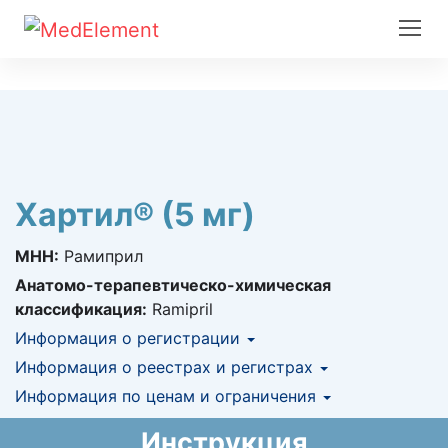
Хартил® (5 мг)
МНН:
Рамиприл
Анатомо-терапевтическо-химическая
классификация:
Ramipril
Информация о регистрации
Номер регистрации в РК:
Информация о реестрах и регистрах
№ РК-ЛС-5№015173
Информация о регистрации в РК:
Информация по ценам и ограничения
КНФ (ЛС включено в Казахстанский
06.12.2019 -
бессрочно
национальный формуляр лекарственных
Предельная цена закупа в РК:
20.23
KZT
Инструкция
средств)