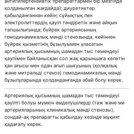
антигипертензивтік препараттармен бір мезгілде
қолданылған жағдайда); диуретиктер
қабылданғаннан кейін; сұйықтық пен
электролиттердің қауіп төндіретін және айқын
тапшылығында; бүйрек артериясының
гемодинамикалық мәнді стенозында, кейіннен
бүйрек қызметінің бұзылуымен ұласатын
артериялық қысымның шамадан тыс төмендеуі
қаупімен байланысқан сол жақ қарыншаға келетін
қан ағысы мен одан ағып шығуының (қолқалық
және митральді стеноз) гемодинамикалық мәнді
бұзылуларында қолданданғанда абай болу керек.
Артериялық қысымның шамадан тыс төмендеуі
қауіпті болуы мүмкін емделушілерді (тәж және ми
артерияларының клиникалық мәнді стенозы),
сондай-ақ препаратты қабылдау кезінде мұқият
қадағалу керек.