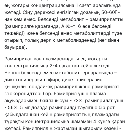
ең жоғары концентрациясына 1 сағат аралығында
жетеді. Сіңу дәрежесі енгізілген дозаның 50-60-
нан кем емес. Белсенді метаболит – рамиприлатты
(рамиприлге қарағанда, АКФ-ті 6 есе белсенді
тежейді) және белсенді емес метаболиттерді түзе
отырып, толық дерлік метаболизденеді (негізінен
бауырда).
Рамиприлат қан плазмасындағы ең жоғарғы
концентрациясына 2-4 сағаттан кейін жетеді.
Белгілі белсенді емес метаболиттері арасында –
дикетопиперазин эфирі, дикетопиперазин
қышқылы, сондай-ақ рамиприл және рамиприлат
глюкоронидтері бар. Рамиприл үшін плазма
ақуыздарымен байланысуы - 73%, рамиприлат үшін
- 56%. 5 мг дозада рамиприлді тәулігіне бір рет
қабылдағаннан кейін рамиприлаттың плазмадағы
тұрақты концентрациясына шамамен 4 күнге қарай
жетеді. Рамиприлдің жартылай шығарылу кезеңі -