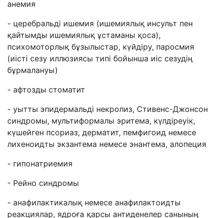
анемия
- церебральді ишемия (ишемиялық инсульт пен
қайтымды ишемиялық ұстаманы қоса),
психомоторлық бұзылыстар, күйдіру, паросмия
(иісті сезу иллюзиясы типі бойынша иіс сезудің
бұрмалануы)
- афтозды стоматит
- уытты эпидермальді некролиз, Стивенс-Джонсон
синдромы, мультиформалы эритема, күлдіреуік,
күшейген псориаз, дерматит, пемфигоид немесе
лихеноидты экзантема немесе энантема, алопеция
- гипонатриемия
- Рейно синдромы
- анафилактикалық немесе анафилактоидты
реакциялар, ядроға қарсы антиденелер санының