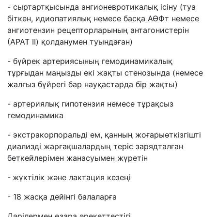
- сыртартқысында ангионевротикалық ісіну (туа
біткен, идиопатиялық немесе басқа АӨФт немесе
ангиотензин рецепторларының антагонистерін
(АРАТ II) қолданумен туындаған)
- бүйрек артериясының гемодинамикалық
тұрғыдан маңызды екі жақты стенозында (немесе
жалғыз бүйрегі бар науқастарда бір жақты)
- артериялық гипотензия немесе тұрақсыз
гемодинамика
- экстракорпоральді ем, қанның жоғарыөткізгішті
диализді жарғақшалардың теріс зарядталған
беткейлерімен жанасуымен жүретін
-
жүктілік және лактация кезеңі
- 18 жасқа дейінгі балаларға
Дәрілермен өзара әрекеттестігі