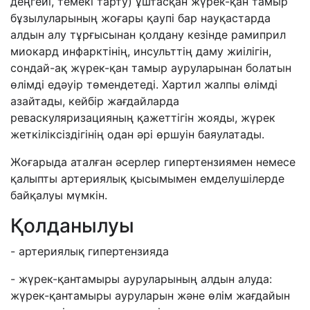
деңгейі, темекі тарту) ұштасқан жүрек-қан тамыр
бұзылуларының жоғары қаупі бар науқастарда
алдын алу тұрғысынан қолдану кезінде рамиприл
миокард инфарктінің, инсульттің даму жиілігін,
сондай-ақ жүрек-қан тамыр ауруларынан болатын
өлімді едәуір төмендетеді. Хартил жалпы өлімді
азайтады, кейбір жағдайларда
реваскуляризацияның қажеттігін жояды, жүрек
жеткіліксіздігінің одан әрі өршуін баяулатады.
Жоғарыда аталған әсерлер гипертензиямен немесе
қалыпты артериялық қысымымен емделушілерде
байқалуы мүмкін.
Қолданылуы
- артериялық гипертензияда
- жүрек-қантамыры ауруларының алдын алуда:
жүрек-қантамыры ауруларын және өлім жағдайын