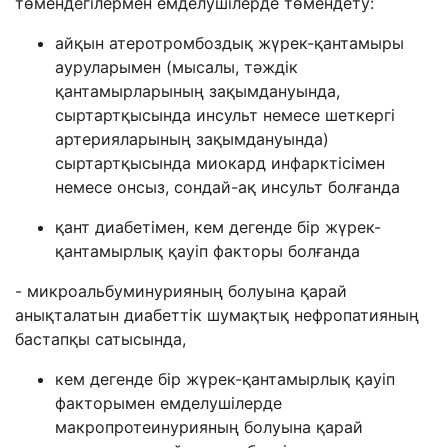
төмендегілермен емделушілерде төмендету:
айқын атеротромбоздық жүрек-қантамыры
ауруларымен (мысалы, тәждік
қантамырларының зақымдануында,
сыртартқысында инсульт немесе шеткергі
артерияларының зақымдануында)
сыртартқысында миокард инфарктісімен
немесе онсыз, сондай-ақ инсульт болғанда
қант диабетімен, кем дегенде бір жүрек-
қантамырлық қауіп факторы болғанда
- микроальбуминурияның болуына қарай
анықталатын диабеттік шумақтық нефропатияның
бастапқы сатысында,
кем дегенде бір жүрек-қантамырлық қауіп
факторымен емделушілерде
макропротеинурияның болуына қарай