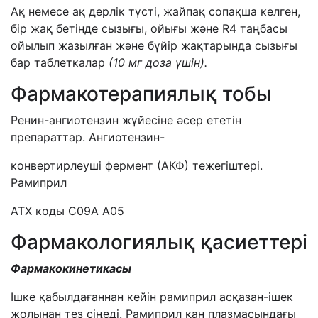
Ақ немесе ақ дерлік түсті, жайпақ сопақша келген,
бір жақ бетінде сызығы, ойығы және R4 таңбасы
ойылып жазылған және бүйір жақтарында сызығы
бар таблеткалар
(
10
мг
доза үшін
).
Фармакотерапиялық тобы
Ренин-ангиотензин жүйесіне әсер ететін
препараттар. Ангиотензин-
конвертирлеуші фермент (АКФ) тежегіштері.
Рамиприл
АТХ коды С09А А05
Фармакологиялық қасиеттері
Фармакокинетикасы
Ішке қабылдағаннан кейін рамиприл асқазан-ішек
жолынан тез сіңеді. Рамиприл қан плазмасындағы