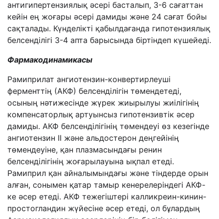
антигипертензиялық әсері басталып, 3-6 сағаттан
кейін ең жоғары әсері дамиды және 24 сағат бойы
сақталады. Күнделікті қабылдағанда гипотензиялық
белсенділігі 3-4 апта барысында біртіндеп күшейеді.
Фармакодинамикасы
Рамиприлат ангиотензин-конвертирлеуші
ферменттің (АКФ) белсенділігін төмендетеді,
осының нәтижесінде жүрек жиырылуы жиілігінің
компенсаторлық артуынсыз гипотензивтік әсер
дамиды. АКФ белсенділігінің төмендеуі өз кезегінде
ангиотензин II және альдостерон деңгейінің
төмендеуіне, қан плазмасындағы ренин
белсенділігінің жоғарылауына ықпал етеді.
Рамиприл қан айналымындағы және тіндерде орын
алған, сонымен қатар тамыр кенерелеріндегі АКФ-
ке әсер етеді. АКФ тежегіштері калликреин-кинин-
простогландин жүйесіне әсер етеді, ол бұлардың