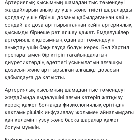
Артериялық қысымның шамадан тыс төмендеуі
жағдайларын анықтау үшін және тиісті шараларды
қолдану үшін бірінші дозаны қабылдағаннан кейін,
сондай-ақ доза арттырылғаннан кейін артериялық
қысымды бірнеше рет өлшеу қажет. Емделушілер
артериялық қысымның одан әрі төмендеуін
анықтау үшін бақылауда болуы керек. Бұл Хартил
препаратымен біріктіріп тағайындалатын
диуретиктердің әдеттегі ұсынылатын алғашқы
дозасын және арттырылған алғашқы дозасын
қабылдауға да қатысты.
Артериялық қысымның шамадан тыс төмендеуі
жағдайында емделушіні аяғын көтеріп жатқызу
керек; қажет болғанда физиологиялық ерітіндіні
көктамырішілік инфузиялау жолымен айналымдағы
қан көлемін түзеу және басқа шаралар қажет
болуы мүмкін.
Бүйрек функциясын, әсіресе препаратты