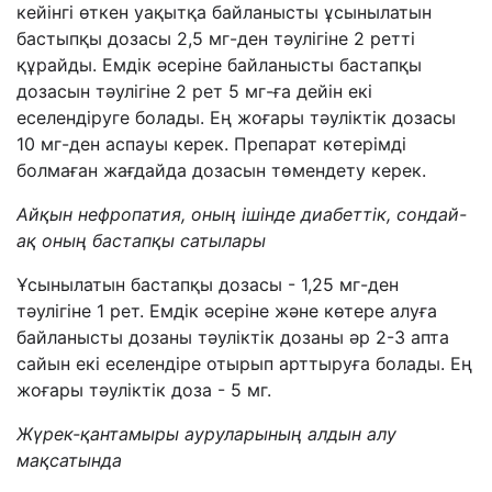
кейінгі өткен уақытқа байланысты ұсынылатын
бастыпқы дозасы 2,5 мг-ден тәулігіне 2 ретті
құрайды. Емдік әсеріне байланысты бастапқы
дозасын тәулігіне 2 рет 5 мг-ға дейін екі
еселендіруге болады. Ең жоғары тәуліктік дозасы
10 мг-ден аспауы керек. Препарат көтерімді
болмаған жағдайда дозасын төмендету керек.
Айқын нефропатия, оның ішінде диабеттік, сондай-
ақ оның бастапқы сатылары
Ұсынылатын бастапқы дозасы - 1,25 мг-ден
тәулігіне 1 рет. Емдік әсеріне және көтере алуға
байланысты дозаны тәуліктік дозаны әр 2-3 апта
сайын екі еселендіре отырып арттыруға болады. Ең
жоғары тәуліктік доза - 5 мг.
Жүрек-қантамыры ауруларының алдын алу
мақсатында