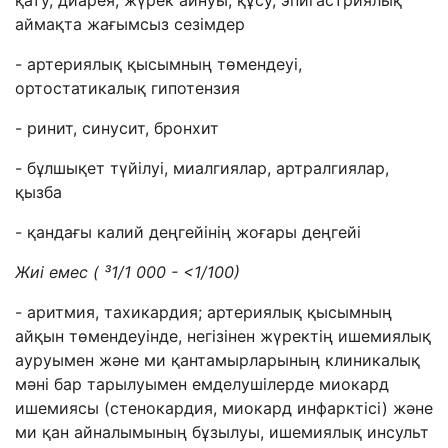
қату, диарея, жүрек айнуы, құсу, эпигастриялық
аймақта жағымсыз сезімдер
- артериялық қысымның төмендеуі,
ортостатикалық гипотензия
- ринит, синусит, бронхит
- бұлшықет түйілуі, миалгиялар, артралгиялар,
қызба
- қандағы калий деңгейінің жоғары деңгейі
Жиі емес (
³
1/1 000 - <1/100)
- аритмия, тахикардия; артериялық қысымның
айқын төмендеуінде, негізінен жүректің ишемиялық
ауруымен және ми қантамырларының клиникалық
мәні бар тарылуымен емделушілерде миокард
ишемиясы (стенокардия, миокард инфарктісі) және
ми қан айналымының бұзылуы, ишемиялық инсульт