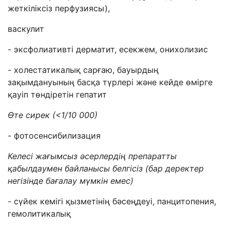
жеткіліксіз перфузиясы),
васкулит
- эксфолиативті дерматит, есекжем, онихолизис
- холестатикалық сарғаю, бауырдың
зақымдануының басқа түрлері және кейде өмірге
қауіп төндіретін гепатит
Өте сирек
(<1/10 000)
- фотосенсибилизация
Келесі жағымсыз әсерлердің
препарат
ты
қабылдаумен байланысы белгісіз
(
бар деректер
негізінде бағалау мүмкін емес
)
- сүйек кемігі қызметінің бәсеңдеуі, панцитопения,
гемолитикалық