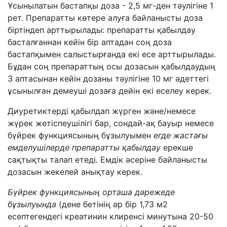
Ұсынылатын бастапқы доза - 2,5 мг-ден тәулігіне 1
рет. Препаратты көтере алуға байланысты доза
біртіндеп арттырылады: препаратты қабылдау
басталғаннан кейін бір аптадан соң доза
бастапқымен салыстырғанда екі есе арттырылады.
Бұдан соң препараттың осы дозасын қабылдаудың
3 аптасынан кейін дозаны тәулігіне 10 мг әдеттегі
ұсынылған демеуші дозаға дейін екі еселеу керек.
Диуретиктерді қабылдап жүрген және/немесе
жүрек жетіспеушілігі бар, сондай-ақ бауыр немесе
бүйрек функциясының бұзылуымен
егде жастағы
емделушілерде препаратты қабылдау
ерекше
сақтықты талап етеді
.
Емдік әсеріне байланысты
дозасын жекелей анықтау керек.
Бүйрек
функциясының
орташа дәрежеде
бұзылуында
(дене бетінің әр бір 1,73 м2
есептегендегі креатинин клиренсі минутына 20-50