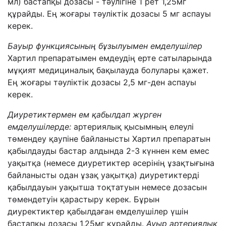
мл) бастапқы дозасы - тәулігіне 1 рет 1,25мг
құрайды. Ең жоғары тәуліктік дозасы 5 мг аспауы
керек.
Бауыр функциясының бұзылуымен емделушілер
Хартил препаратымен емдеудің ерте сатыларында
мұқият медициналық бақылауда болулары қажет.
Ең жоғары тәуліктік дозасы 2,5 мг-ден аспауы
керек.
Диуретиктермен ем қабылдап жүрген
емделушілерде
:
артериялық қысымның елеулі
төмендеу қаупіне байланысты Хартил препаратын
қабылдауды бастар алдында 2-3 күннен кем емес
уақытқа (немесе диуретиктер әсерінің ұзақтығына
байланысты одан ұзақ уақытқа) диуретиктерді
қабылдауын уақытша тоқтатуын немесе дозасын
төмендетуін қарастыру керек
.
Бұрын
диуректиктер қабылдаған емделушілер үшін
бастапқы дозасы 1,25мг құрайды.
Ауыр артериялық