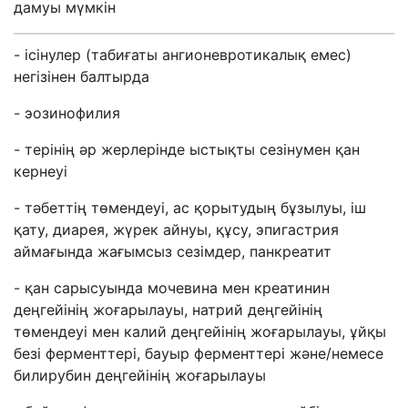
дамуы мүмкін
- ісінулер (табиғаты ангионевротикалық емес)
негізінен балтырда
- эозинофилия
- терінің әр жерлерінде ыстықты сезінумен қан
кернеуі
- тәбеттің төмендеуі, ас қорытудың бұзылуы, іш
қату, диарея, жүрек айнуы, құсу, эпигастрия
аймағында жағымсыз сезімдер, панкреатит
- қан сарысуында мочевина мен креатинин
деңгейінің жоғарылауы, натрий деңгейінің
төмендеуі мен калий деңгейінің жоғарылауы, ұйқы
безі ферменттері, бауыр ферменттері және/немесе
билирубин деңгейінің жоғарылауы