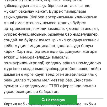
қабылдаудың алғашқы бірнеше аптасы ішінде
мұқият бақылау қажет. Бүйрек тамырлары
зақымданған (бүйрек артериясының клиникалық
мәнді емес стенозы немесе жалғыз бүйрек
артериясының гемодинамикалық мәнді стенозы),
бүйрек функциясының бұзылуы бар емделушілер,
сондай-ақ бүйрек ауыстырылып қондырылғаннан
кейін мұқият медициналық қадағалауда болуы
керек. Хартилді бір мезгілде қолданумен жоғары
өткізгіш мембраналарды (мысалы,
полиакрилонитрилді) қолдану арқылы гемодиализ
жүргізген кезде емделушілерде кейде шокқа дейін
дамыған өмірге қауіп төндірген анафилаксиялық
реакциялар туралы мәліметтер бар. Декстран
сульфатын қолданумен ТТЛП аферезінде осыған
ұқсас реакциялар байқалған.
На главную
Хартил қабылдап жүрген емделушілерде шыбын-