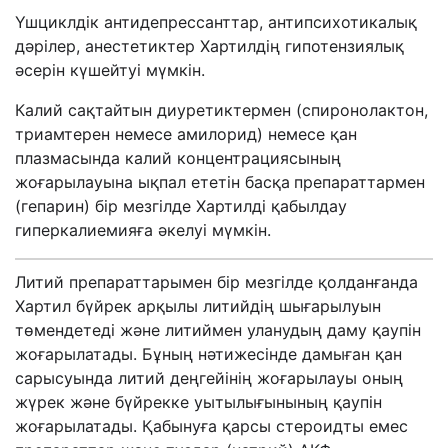
Үшциклдік антидепрессанттар, антипсихотикалық
дәрілер, анестетиктер Хартилдің гипотензиялық
әсерін күшейтуі мүмкін.
Калий сақтайтын диуретиктермен (спиронолактон,
триамтерен немесе амилорид) немесе қан
плазмасында калий концентрациясының
жоғарылауына ықпал ететін басқа
препараттармен
(гепарин) бір мезгілде Хартилді қабылдау
гиперкалиемияға әкелуі мүмкін.
Литий препараттарымен бір мезгілде қолданғанда
Хартил бүйрек арқылы литийдің шығарылуын
төмендетеді және литиймен уланудың даму қаупін
жоғарылатады. Бұның нәтижесінде дамыған қан
сарысуында литий деңгейінің жоғарылауы оның
жүрек және бүйрекке уытылығынының қаупін
жоғарылатады. Қабынуға қарсы стероидты емес