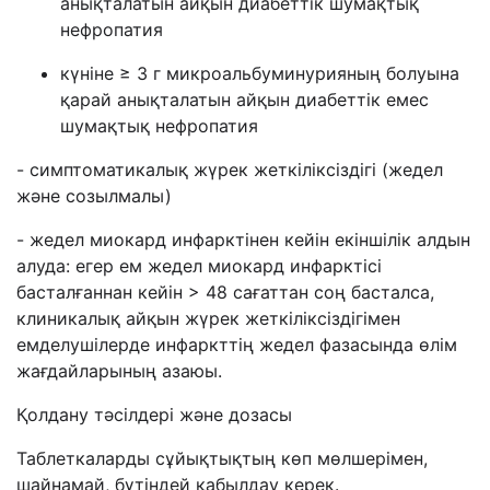
анықталатын айқын диабеттік шумақтық
нефропатия
күніне ≥ 3 г микроальбуминурияның болуына
қарай анықталатын айқын диабеттік емес
шумақтық нефропатия
- симптоматикалық жүрек жеткіліксіздігі (жедел
және созылмалы)
- жедел миокард инфарктінен кейін екіншілік алдын
алуда: егер ем жедел миокард инфарктісі
басталғаннан кейін > 48 сағаттан соң басталса,
клиникалық айқын жүрек жеткіліксіздігімен
емделушілерде инфаркттің жедел фазасында өлім
жағдайларының азаюы.
Қолдану тәсілдері және дозасы
Таблеткаларды сұйықтықтың көп мөлшерімен,
шайнамай, бүтіндей қабылдау керек.