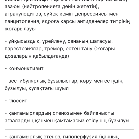
азаюы (нейтропенияға дейін жететін),
агранулоцитоз, сүйек кемігі депрессиясы мен
панцитопения, ядроға қарсы антиденелер титрінің
жоғарылауы
- ұйқысыздық, үрейлену, сананың шатасуы,
парестезиялар, тремор, естен тану (жоғары
дозаларын қабылдағанда)
- конъюнктивит
- вестибулярлық бұзылыстар, көру мен естудің
бұзылуы, құлақтағы шуыл
- глоссит
- қантамырлардың стенозымен байланысты
ағзалардың қанмен қамтамасыз етілуінің бұзылуы
- қантамырлық стеноз, гипоперфузия (қанның