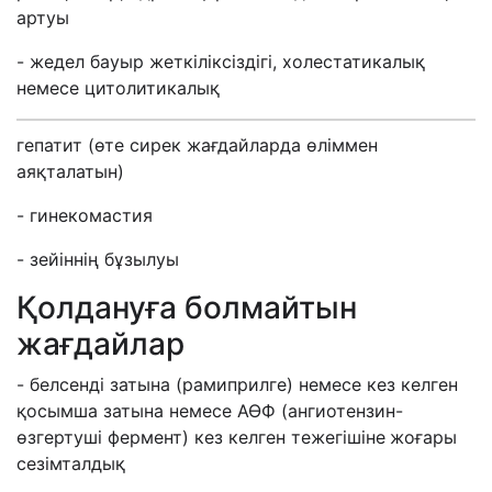
артуы
- жедел бауыр жеткіліксіздігі, холестатикалық
немесе цитолитикалық
гепатит (өте сирек жағдайларда өліммен
аяқталатын)
- гинекомастия
- зейіннің бұзылуы
Қолдануға болмайтын
жағдайлар
- белсенді затына (рамиприлге) немесе кез келген
қосымша затына немесе АӨФ (ангиотензин-
өзгертуші фермент) кез келген тежегішіне
жоғары
сезімталдық