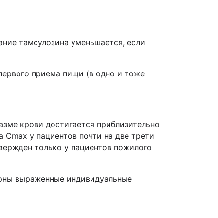
вание тамсулозина уменьшается, если
первого приема пищи (в одно и тоже
азме крови достигается приблизительно
а Сmax у пациентов почти на две трети
твержден только у пациентов пожилого
ерны выраженные индивидуальные