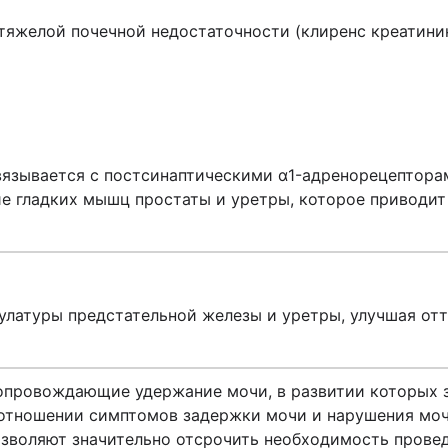
тяжелой почечной недостаточности (клиренс креатини
вязывается с постсинаптическими α1-адренорецепторам
ие гладких мышц простаты и уретры, которое приводи
улатуры предстательной железы и уретры, улучшая от
опровождающие удержание мочи, в развитии которых з
 отношении симптомов задержки мочи и нарушения моч
зволяют значительно отсрочить необходимость провед