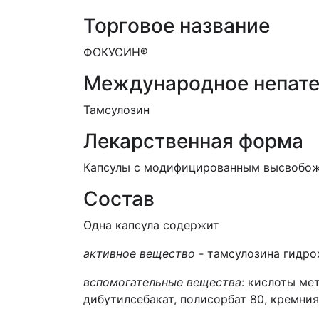
Торговое название
ФОКУСИН
®
Международное непате
Тамсулозин
Лекарственная форма
Капсулы с модифицированным высвобож
Состав
Одна капсула содержит
активное вещество -
тамсулозина гидрох
вспомогательные вещества
: кислоты ме
дибутилсебакат, полисорбат 80, кремни