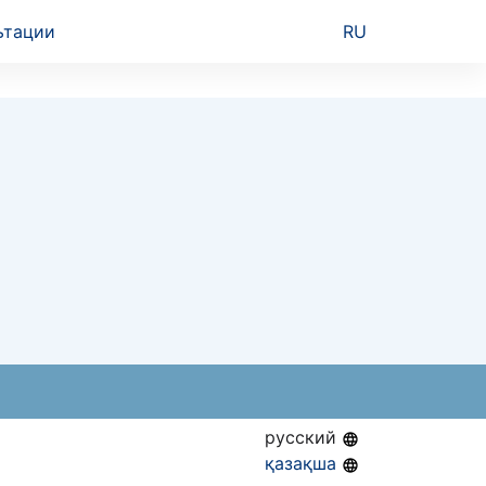
ьтации
RU
русский
қазақша