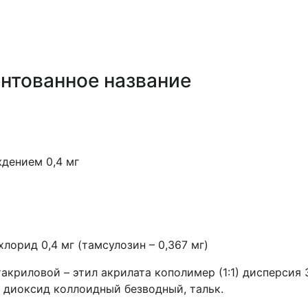
нтованное название
дением 0,4 мг
лорид 0,4 мг (тамсулозин – 0,367 мг)
такриловой – этил акрилата кополимер (1:1) дисперсия
я диоксид коллоидный безводный, тальк.