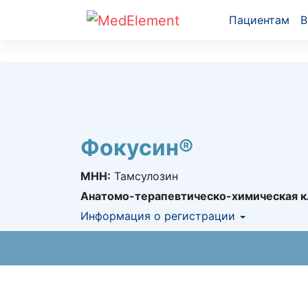
Пациентам
В
Фокусин®
МНН:
Тамсулозин
Анатомо-терапевтическо-химическая к
Информация о регистрации
Номер регистрации в РК:
№ РК-ЛС-5№01
Информация о регистрации в РК:
07.02.2