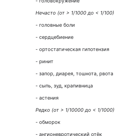
- головокружение
Нечасто (
от
>
1/1000 до
< 1
/100)
- головные боли
- сердцебиение
- ортостатическая гипотензия
- ринит
- запор, диарея, тошнота, рвота
- сыпь, зуд, крапивница
- астения
Редко (
от
>
1/10000 до
<
1/1000)
- обморок
- ангионевротический отёк