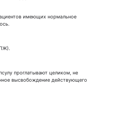
 пациентов имеющих нормальное
ось.
ПЖ).
псулу проглатывают целиком, не
ванное высвобождение действующего