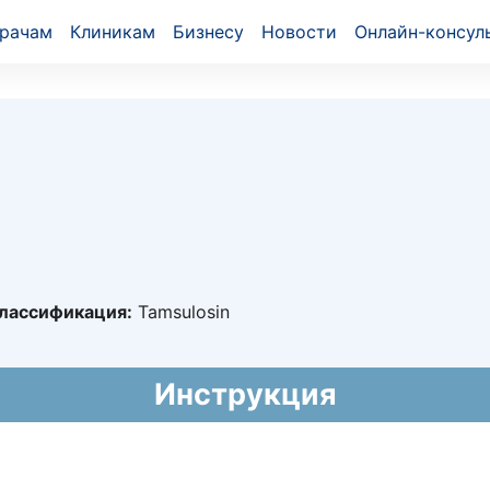
рачам
Клиникам
Бизнесу
Новости
Онлайн-консул
лассификация:
Tamsulosin
8703
Инструкция
017 - 07.02.2022