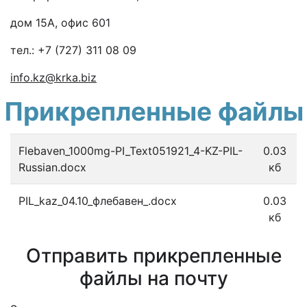
дом 15А, офис 601
тел.: +7 (727) 311 08 09
info.kz@krka.biz
Прикрепленные файлы
Flebaven_1000mg-PI_Text051921_4-KZ-PIL-
0.03
Russian.docx
кб
PIL_kaz_04.10_флебавен_.docx
0.03
кб
Отправить прикрепленные
файлы на почту