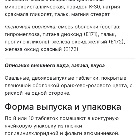
микрокристаллическая, повидон К-30, натрия
крахмала гликолят, тальк, магния стеарат
пленочная оболочка:
смесь оболочки
(состав:
гипромеллоза, титана диоксид (Е171), тальк,
пропиленгликоль)
,
железа оксид желтый (Е172),
железа оксид красный (Е172)
Описание внешнего вида, запаха, вкуса
Овальные, двояковыпуклые таблетки, покрытые
пленочной оболочкой оранжево-розового цвета, с
риской на одной стороне
.
Форма выпуска и упаковка
По
8
или
10
таблеток помещают в контурную
ячейковую упаковку из пленки
поливинилхлоридной и фольги алюминиевой.