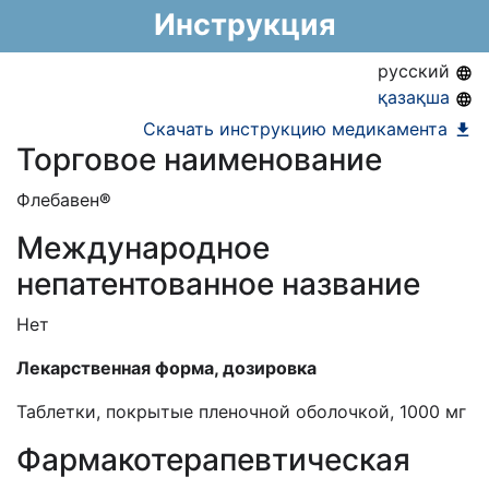
Номер регистрации в РК:
№ РК-ЛС-5№026364
Инструкция
Информация о регистрации в РК:
13.11.2024 -
13.11.2029
русский
қазақша
Скачать инструкцию медикамента
Торговое наименование
Флебавен
®
Международное
непатентованное название
Нет
Лекарственная форма, дозировка
Таблетки, покрытые пленочной оболочкой,
1000
мг
Фармакотерапевтическая