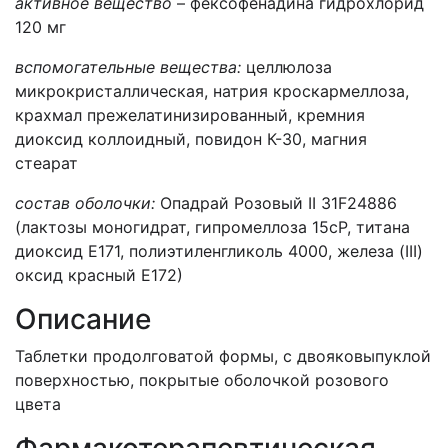
активное вещество
– фексофенадина гидрохлорид
120 мг
вспомогательные вещества:
целлюлоза
микрокристаллическая, натрия кроскармеллоза,
крахмал прежелатинизированный, кремния
диоксид коллоидный, повидон К-30, магния
стеарат
состав оболочки:
Опадрай Розовый II 31F24886
(лактозы моногидрат, гипромеллоза 15сР, титана
диоксид Е171, полиэтиленгликоль 4000, железа (III)
оксид красный Е172)
Описание
Таблетки продолговатой формы, с двояковыпуклой
поверхностью, покрытые оболочкой розового
цвета