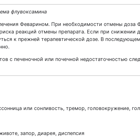
ема флувоксамина
 лечения Феварином. При необходимости отмены доза 
 риска реакций отмены препарата. Если при снижении 
уться к прежней терапевтической дозе. В последующе
нно.
тов с печеночной или почечной недостаточностью след
ессонница или сонливость, тремор, головокружение, го
 животе, запор, диарея, диспепсия