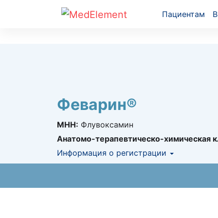
Пациентам
В
Феварин®
МНН:
Флувоксамин
Анатомо-терапевтическо-химическая к
Информация о регистрации
Номер регистрации в РК:
№ РК-ЛС-5№01
Информация о регистрации в РК:
10.04.