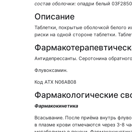
состав оболочки:
опадри белый 03F28509 
Описание
Таблетки, покрытые оболочкой белого ил
риски на одной стороне таблетки. Табл
Фармакотерапевтическ
Антидепрессанты. Серотонина обратного
Флувоксамин.
Код АТХ N06AB08
Фармакологические св
Фармакокинетика
Всасывание. После приёма внутрь флув
в плазме крови отмечаются через 3-8 ч
метаболизма в печени. Фармакокинетик