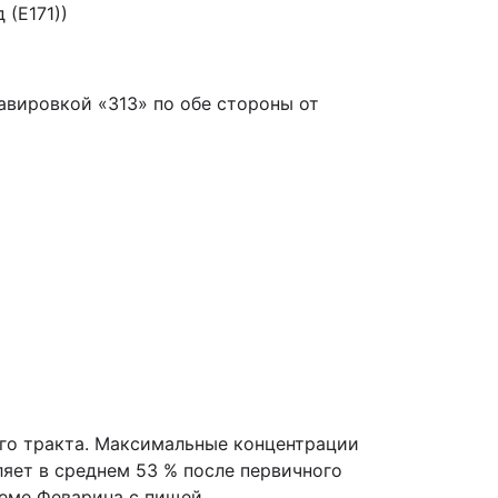
 (Е171))
равировкой «313» по обе стороны от
го тракта. Максимальные концентрации
ляет в среднем 53 % после первичного
еме Феварина с пищей.