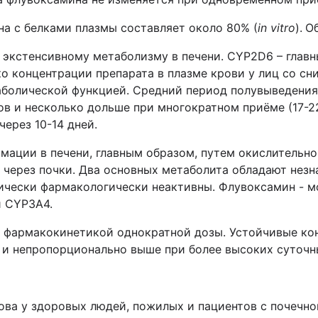
а с белками плазмы составляет около 80% (
in
vitro
).
Об
экстенсивному метаболизму в печени. CYP2D6 – главн
ко концентрации препарата в плазме крови у лиц со 
аболической функцией. Средний период полувыведения
ов и несколько дольше при многократном приёме (17-22
через 10-14 дней.
мации в печени, главным образом, путем окислительн
 через почки. Два основных метаболита обладают нез
ически фармакологически неактивны. Флувоксамин - м
и CYР3А4.
 фармакокинетикой однократной дозы. Устойчивые кон
 и непропорционально выше при более высоких суточн
ова у здоровых людей, пожилых и пациентов с почечн