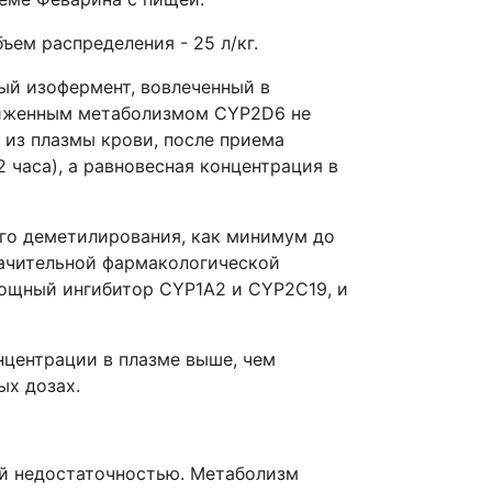
ъем распределения - 25 л/кг.
ый изофермент, вовлеченный в
сниженным метаболизмом CYP2D6 не
 из плазмы крови, после приема
 часа), а равновесная концентрация в
ого деметилирования, как минимум до
начительной фармакологической
ощный ингибитор CYP1А2 и CYP2С19, и
центрации в плазме выше, чем
ых дозах.
ой недостаточностью. Метаболизм