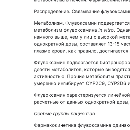
Распределение. Связывание флувоксамин
Метаболизм. Флувоксамин подвергается 
метаболизм флувоксамина
in
vitro
. Одна
намного выше, чем у лиц с высокой мет
однократной дозы, составляет 13-15 час
плазме крови, как правило, достигается 
Флувоксамин подвергается биотрансфор
девяти метаболитов, которые выводятся
активностью. Прочие метаболиты практ
умеренно ингибирует СYP2С9, CYP2D6 
Флувоксамин характеризуется линейной
расчетные от данных однократной дозы,
Особые группы пациентов
Фармакокинетика флувоксамина
одинак