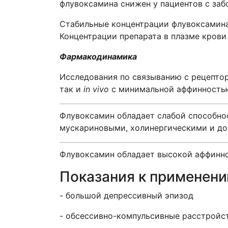
флувоксамина снижен у пациентов с заб
Стабильные концентрации флувоксамина в 
Концентрации препарата в плазме крови
Фармакодинамика
Исследования по связыванию с рецептор
так и
in vivo
с минимальной аффинностью
Флувоксамин обладает слабой способно
мускариновыми, холинергическими и д
Флувоксамин обладает высокой аффиннос
Показания к применен
- большой депрессивный эпизод
- обсессивно-компульсивные расстройст