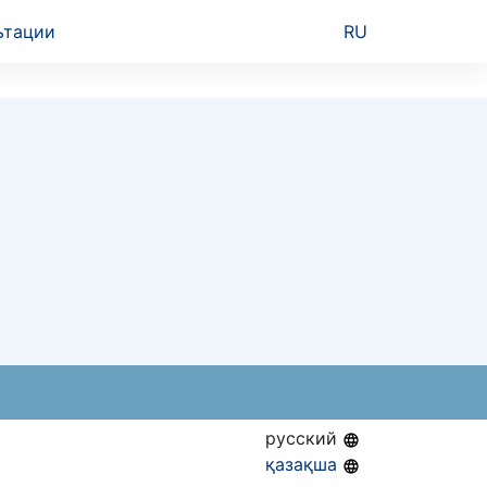
ьтации
RU
русский
қазақша