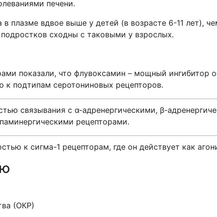
олеваниями печени.
плазме вдвое выше у детей (в возрасте 6-11 лет), чем
 подростков сходны с таковыми у взрослых
.
ами показали, что флувоксамин – мощный ингибитор о
 к подтипам серотониновых рецепторов.
стью связывания с α-адренергическими, β-адренергиче
опаминергическими рецепторами.
тью к сигма-1 рецепторам, где он действует как агони
ию
ва (ОКР)