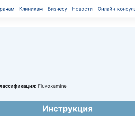
рачам
Клиникам
Бизнесу
Новости
Онлайн-консул
лассификация:
Fluvoxamine
5905
Инструкция
2020 - бессрочно