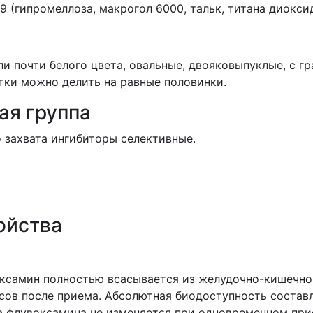
(гипромеллоза, макрогол 6000, тальк, титана диоксид
и почти белого цвета, овальные, двояковыпуклые, с г
етки можно делить на равные половинки.
ая группа
 захвата ингибиторы селективные.
ойства
оксамин полностью всасывается из желудочно-кишечно
асов после приема. Абсолютная биодоступность состав
а флувоксамина не изменяется при одновременном при