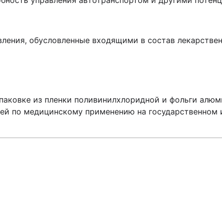
собность управления автотранспортом и другими потен
ления, обусловленные входящими в состав лекарстве
паковке из пленки поливинилхлоридной и фольги алюми
ией по медицинскому применению на государственном 