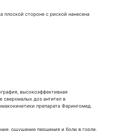
На плоской стороне с риской нанесена
ография, высокоэффективная
е сверхмалых доз антител в
армакокинетики препарата Фарингомед.
ние, ощущение першения и боли в горле,