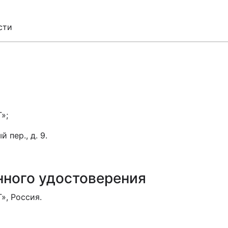
сти
»;
 пер., д. 9.
нного удостоверения
, Россия.