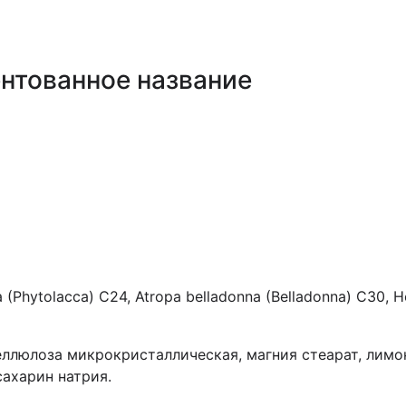
нтованное название
 (Phytolacca) С24, Atropa belladonna (Belladonna) C30, Hep
целлюлоза микрокристаллическая, магния стеарат, лимо
сахарин натрия.