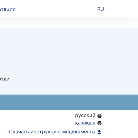
ьтации
RU
отки
русский
қазақша
Скачать инструкцию медикамента