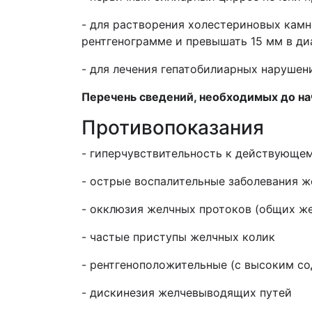
- для растворения холестериновых камн
рентгенограмме и превышать 15 мм в ди
- для лечения гепатобилиарных нарушени
Перечень сведений, необходимых до н
Противопоказания
- гиперчувствительность к действующе
- острые воспалительные заболевания ж
-
окклюзия
желчных протоков (общих же
- частые
приступы желчных
колик
- рентгеноположительные (с высоким с
-
дискинезия желчевыводящих путей