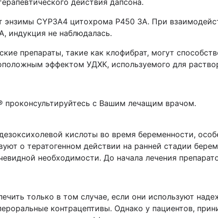
терапевтического действия дапсона.
т энзимы CYP3А4 цитохрома Р450 3А. При взаимодейст
, индукция не наблюдалась.
кие препараты, такие как клофибрат, могут способст
воположным эффектом УДХК, используемого для раство
®
проконсультируйтесь с Вашим лечащим врачом.
езоксихолевой кислоты во время беременности, особе
вуют о тератогенном действии на ранней стадии бере
чевидной необходимости. До начала лечения препарат
ечить только в том случае, если они используют над
пероральные контрацептивы. Однако у пациентов, пр