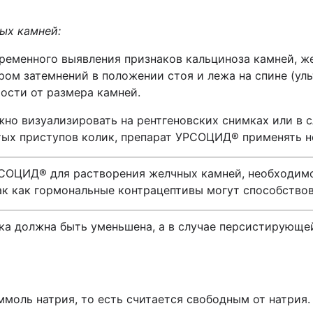
ых камней:
временного выявления признаков кальциноза камней, ж
ром затемнений в положении стоя и лежа на спине (уль
мости от размера камней.
жно визуализировать на рентгеновских снимках или в с
ых приступов колик, препарат УРСОЦИД® применять не
СОЦИД® для растворения желчных камней, необходим
ак как гормональные контрацептивы могут способство
ка должна быть уменьшена, а в случае персистирующе
ммоль натрия, то есть считается свободным от натрия.