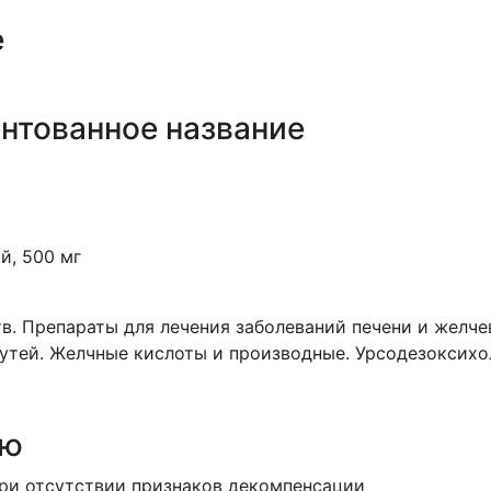
е
нтованное название
й, 500 мг
в. Препараты для лечения заболеваний печени и желч
утей. Желчные кислоты и производные. Урсодезоксихо
ию
при отсутствии признаков декомпенсации