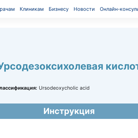
рачам
Клиникам
Бизнесу
Новости
Онлайн-консул
Урсодезоксихолевая кисло
лассификация:
Ursodeoxycholic acid
26232
Инструкция
2024 - бессрочно