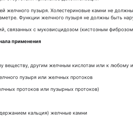
ей желчного пузыря. Холестериновые камни не должны
аметре. Функции желчного пузыря не должны быть нар
й, связанных с муковисцидозом (кистозным фиброзом) 
ачала применения
му веществу, другим желчным кислотам или к любому 
елчного пузыря или желчных протоков
лчных протоков или пузырных протоков)
одержанием кальция) желчные камни