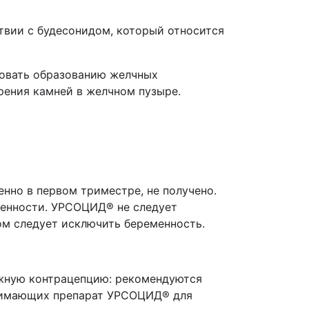
вии с будесонидом, который относится
вовать образованию желчных
рения камней в желчном пузыре.
нно в первом триместре, не получено.
менности. УРСОЦИД® не следует
ом следует исключить беременность.
ежную контрацепцию: рекомендуются
инимающих препарат УРСОЦИД® для