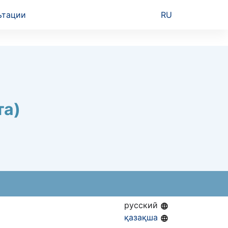
ьтации
RU
та)
русский
қазақша