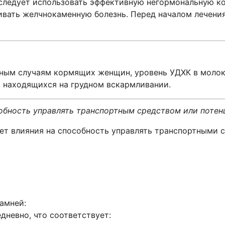
 следует использовать эффективную негормональную к
ивать желчнокаменную болезнь. Перед началом лечен
ым случаям кормящих женщин, уровень УДХК в молоке 
, находящихся на грудном вскармливании.
собность управлять транспортным средством или поте
ет влияния на способность управлять транспортными с
амней:
едневно, что соответствует: