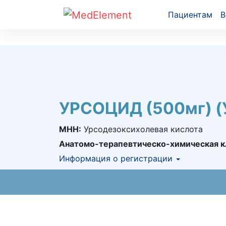
Пациентам
В
УРСОЦИД (500мг) (
МНН:
Урсодезоксихолевая кислота
Анатомо-терапевтическо-химическая к
Информация о регистрации
Номер регистрации в РК:
№ РК-ЛС-0№0
Информация о регистрации в РК:
21.08.