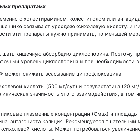
ными препаратами
еменно с холестирамином, колестиполом или антацид
кишечнике связывают урсодезоксихолевую кислоту, ин
сти эти препараты нужно принимать, по меньшей мере
ышать кишечную абсорбцию циклоспорина. Поэтому п
точный уровень циклоспорина и при необходимости ре
® может снижать всасывание ципрофлоксацина.
олевой кислоты (500 мг/сут) и розувастатина (20 мг/
линическая значимость этого взаимодействия, в том ч
 пиковые плазменные концентрации (Смах) и площадь
на, антагониста кальция. Рекомендуется тщательный 
ксихолевой кислоты. Может потребоваться увеличение