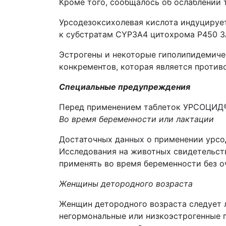
Кроме того, сообщалось об ослаблении 
Урсодезоксихолевая кислота индуцируе
к субстратам CYP3А4 цитохрома Р450 3А
Эстрогены и некоторые гиполипидемичес
конкрементов, которая является проти
Специальные предупреждения
Перед применением таблеток
УРСОЦИД
Во время бере
менности или лактации
Достаточных данных о применении урсод
Исследования на животных свидетельст
применять во время беременности без о
Женщины детородного возраста
Женщин детородного возраста следует л
негормональные или низкоэстрогенные 