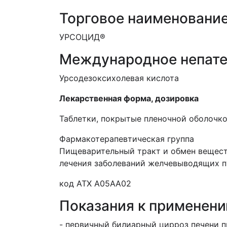
Торговое наименовани
УРСОЦИД®
Международное непате
Урсодезоксихолевая кислота
Лекарственная форма, дозировка
Т
аблетки, покрытые
пленочной
оболочко
Фармакотерапевтическая группа
Пищеварительный тракт и обмен вещест
лечения заболеваний желчевыводящих п
код АТХ А05АА02
Показания к применен
- первичный билиарный цирроз печени 