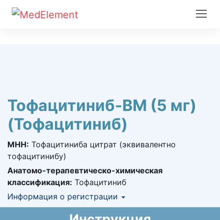
Тофацитиниб-ВМ (5 мг)
(Тофацитиниб)
МНН:
Тофацитиниба цитрат (эквивалентно
тофацитинибу)
Анатомо-терапевтическо-химическая
классификация:
Тофацитиниб
Информация о регистрации
Номер регистрации в РК:
№ РК-ЛС-5№026386
Инструкция