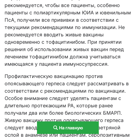
рекомендуется, чтобы все пациенты, особенно
пациенты с полиартикулярным ЮИА и ювенильным
ПсА, получили все прививки в соответствии с
текущими рекомендациями по иммунизации. Не
рекомендуется вводить живые вакцины
одновременно с тофацитинибом. При принятии
решения об использовании живых вакцин перед
лечением тофацитинибом должна учитываться
имеющаяся у пациента иммуносупрессия.
Профилактическую вакцинацию против
опоясывающего герпеса следует рассматривать в
соответствии с рекомендациями по вакцинации.
Особое внимание следует уделять пациентам с
длительно протекающим РА, которые ранее
получали два или более биологических БМАРП.
Живую вакцину против опоясывающего герпеса
следует вводить только пациентам с ветряной
На главную
оспой в анамнезе или пациентам, серопозитивным