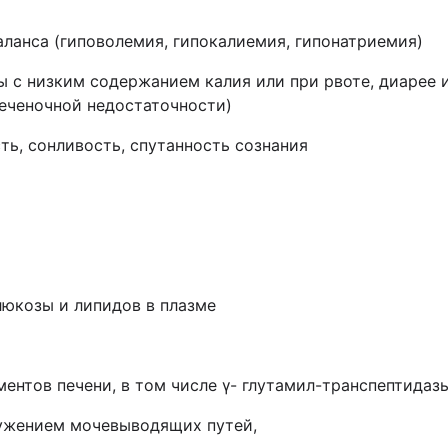
аланса (гиповолемия, гипокалиемия, гипонатриемия)
ты с низким содержанием калия или при рвоте, диарее
еченочной недостаточности)
сть, сонливость, спутанность сознания
люкозы и липидов в плазме
нтов печени, в том числе γ- глутамил-транспептидазы
сужением мочевыводящих путей,