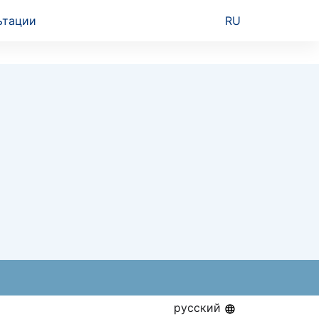
ьтации
RU
русский