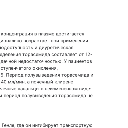
концентрация в плазме достигается
ционально возрастает при применении
биодоступность и диуретическая
еделения торасемида составляет от 12-
рдечной недостаточностью. У пациентов
ступенчатого окисления,
M5. Период полувыведения торасемида и
 40 мл/мин, а почечный клиренс
очечные канальцы в неизмененном виде:
сти период полувыведения торасемида не
 Генле, где он ингибирует транспортную