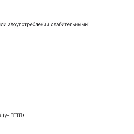
 или злоупотреблении слабительными
 (γ- ГГТП)