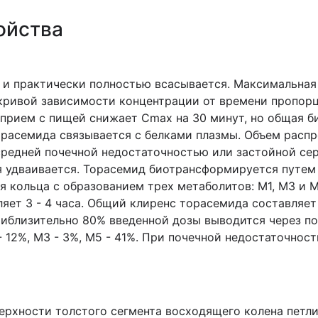
ойства
 и практически полностью всасывается. Максимальная 
 кривой зависимости концентрации от времени пропор
й прием с пищей снижает Cmax на 30 минут, но общая 
орасемида связывается с белками плазмы. Объем распр
 средней почечной недостаточностью или застойной се
 удваивается. Торасемид биотрансформируется путем 
 кольца с образованием трех метаболитов: M1, M3 и 
яет 3 - 4 часа. Общий клиренс торасемида составляет
риблизительно 80% введенной дозы выводится через п
- 12%, M3 - 3%, M5 - 41%. При почечной недостаточно
ерхности толстого сегмента восходящего колена петли