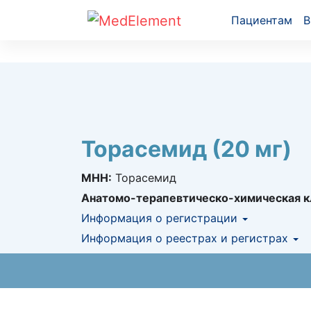
Пациентам
В
Торасемид (20 мг)
МНН:
Торасемид
Анатомо-терапевтическо-химическая к
Информация о регистрации
Номер регистрации в РК:
Информация о реестрах и регистрах
№ РК-ЛС-5№12
Информация о регистрации в РК:
03.09.2
АЛО (Включено в Список бесплатн