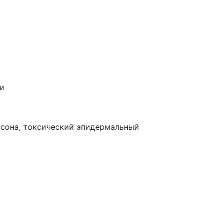
и
нсона, токсический эпидермальный