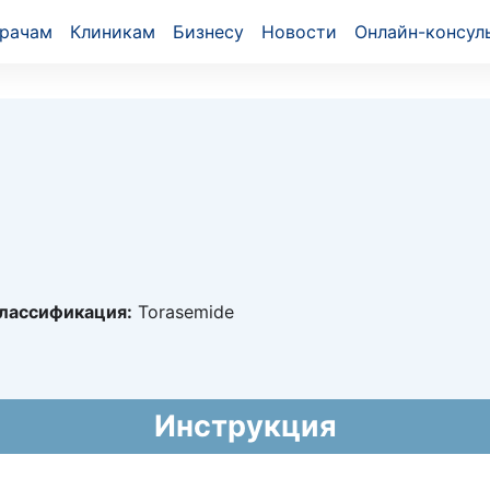
рачам
Клиникам
Бизнесу
Новости
Онлайн-консул
лассификация:
Torasemide
2129
021 - 03.09.2031
ого амбулаторного лекарственного обеспечения)
Инструкция