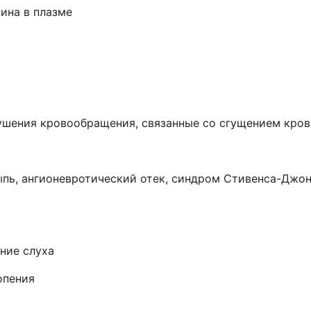
ина в плазме
ушения кровообращения, связанные со сгущением кров
сыпь, ангионевротический отек, синдром Стивенса-Джо
ние слуха
опения