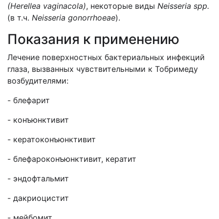
(
Herellea
vaginacola
)
, некоторые виды
Neisseria
spp
.
(в т.ч.
Neisseria gonorrhoeae
).
Показания к применению
Лечение поверхностных бактериальных инфекций
глаза, вызванных чувствительными к Тобримеду
возбудителями:
- блефарит
- конъюнктивит
- кератоконъюнктивит
- блефароконъюнктивит, кератит
- эндофтальмит
- дакриоцистит
- мейбомит