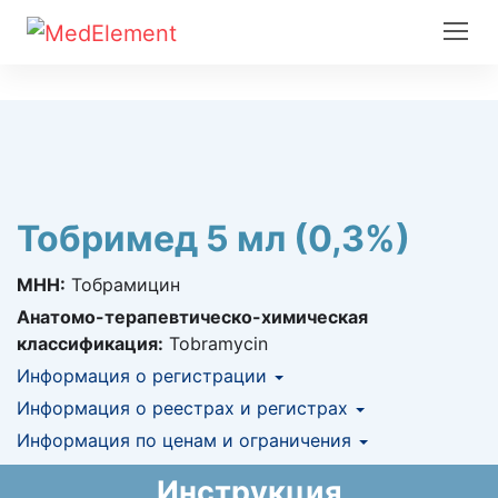
Тобримед 5 мл (0,3%)
МНН:
Тобрамицин
Анатомо-терапевтическо-химическая
классификация:
Tobramycin
Информация о регистрации
Номер регистрации в РК:
Информация о реестрах и регистрах
№ РК-ЛС-5№020400
Информация о регистрации в РК:
Информация по ценам и ограничения
КНФ (ЛС включено в Казахстанский
11.11.2019 -
бессрочно
национальный формуляр лекарственных
Предельная цена закупа в РК:
456.69
KZT
Инструкция
средств)