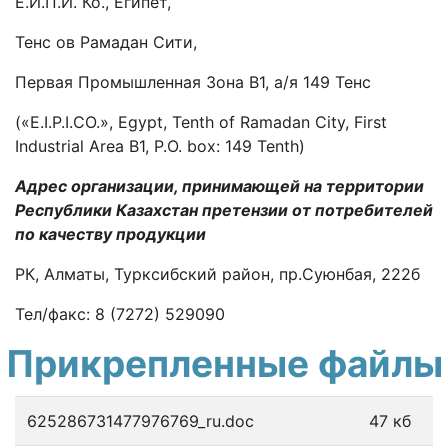
Е.И.П.И. Ко., Египет,
Тенс ов Рамадан Сити,
Первая Промышленная Зона В1, а/я 149 Тенс
(«E.I.P.I.CO.», Egypt, Tenth of Ramadan City, First
Industrial Area B1, P.O. box: 149 Tenth)
Адрес организации, принимающей на территории
Республики Казахстан претензии от потребителей
по качеству продукции
РК, Алматы, Турксибский район, пр.Суюнбая, 222б
Тел/факс: 8 (7272) 529090
Прикрепленные файлы
625286731477976769_ru.doc
47 кб