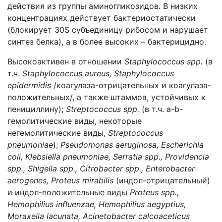
действия из группы аминогликозидов. В низких
концентрациях действует бактериостатически
(блокирует 30S субъединицу рибосом и нарушает
синтез белка), а в более высоких – бактерицидно.
Высокоактивен в отношении
Staphylococcus
spp
.
(в
т.ч.
Staphylococcus
aureus
,
Staphylococcus
epidermidis
/коагулаза-отрицательных и коагулаза-
положительных/, а также штаммов, устойчивых к
пенициллину);
Streptococcus
spp
.
(в т.ч. а-b-
гемолитические виды, некоторые
негемолитические виды,
Streptococcus
pneumoniae
);
Pseudomonas
aeruginosa
,
Escherichia
coli
,
Klebsiella
pneumoniae
,
Serratia
spp
.,
Providencia
spp
.,
Shigella
spp
.,
Citrobacter
spp
.,
Enterobacter
aerogenes
,
Proteus
mirabilis
(индол-отрицательный)
и индол-положительные виды
Proteus
spp
.,
Hemophilius
influenzae
,
Hemophilius
aegyptius
,
Moraxella
lacunata
,
Acinetobacter
calcoaceticus