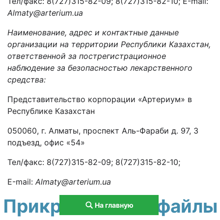
Тел/факс: 8(727)315-82-09; 8(727)315-82-10; Е-mail:
Almaty
@arterium.
ua
Наименование, адрес и контактные данные
организации на территории Республики Казахстан,
ответственной за пострегистрационное
наблюдение за безопасностью лекарственного
средства:
Представительство корпорации «Артериум» в
Республике Казахстан
050060, г. Алматы, проспект Аль-Фараби д. 97, 3
подъезд, офис «54»
Тел/факс: 8(727)315-82-09; 8(727)315-82-10;
Е-mail:
Almaty
@
arterium
.
ua
Прикрепленные файлы
На главную