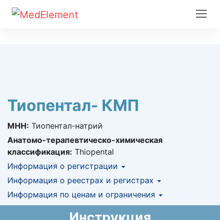
Тиопентал- КМП
МНН:
Тиопентал-натрий
Анатомо-терапевтическо-химическая
классификация:
Thiopental
Информация о регистрации
Номер регистрации в РК:
Информация о реестрах и регистрах
№ РК-ЛС-5№000327
Информация о регистрации в РК:
Информация по ценам и ограничения
КНФ (ЛС включено в Казахстанский
13.07.2021 -
13.07.2031
национальный формуляр лекарственных
Предельная цена закупа в РК:
757.1
KZT
Инструкция
средств)