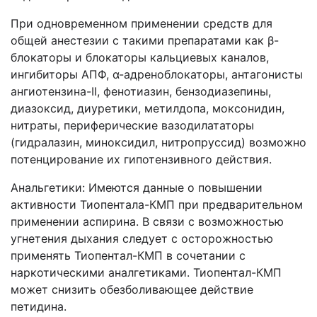
При одновременном применении средств для
общей анестезии с такими препаратами как β-
блокаторы и блокаторы кальциевых каналов,
ингибиторы АПФ, α-адреноблокаторы, антагонисты
ангиотензина-ІІ, фенотиазин, бензодиазепины,
диазоксид, диуретики, метилдопа, моксонидин,
нитраты, периферические вазодилататоры
(гидралазин, миноксидил, нитропруссид) возможно
потенцирование их гипотензивного действия.
Анальгетики: Имеются данные о повышении
активности Тиопентала-КМП при предварительном
применении аспирина. В связи с возможностью
угнетения дыхания следует с осторожностью
применять Тиопентал-КМП в сочетании с
наркотическими аналгетиками. Тиопентал-КМП
может снизить обезболивающее действие
петидина.