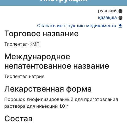
ЕД (Включено в Список ЛС в рамках ГОБМП,
русский
подлежащих закупу у Единого
қазақша
дистрибьютора)
Скачать инструкцию медикамента
Торговое название
Тиопентал-КМП
Международное
непатентованное название
Тиопентал натрия
Лекарственная форма
Порошок лиофилизированный для приготовления
раствора для инъекций 1.0 г
Состав