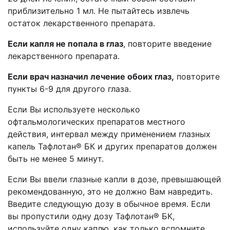
приблизительно 1 мл. Не пытайтесь
извлечь
остаток лекарственного препарата.
Если капля не попала в глаз
, повторите введение
лекарственного препарата.
Если врач назначил лечение обоих глаз,
повторите
пункты 6-9 для другого глаза.
Если Вы используете несколько
офтальмологических препаратов местного
действия, интервал между применением
глазных
капель Т
афлотан
® БК
и других препаратов должен
быть не менее 5 минут.
Если Вы ввели
глазные капли в дозе, превышающей
рекомендованную, это не должно Вам навредить.
Введите следующую дозу в обычное время.
Если
вы пропустили одну дозу Т
афлотан
® БК,
используйте одну каплю, как только вспомните.