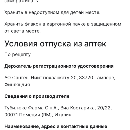
замораживать.
Хранить в недоступном для детей месте.
Хранить флакон в картонной пачке в защищенном
от света месте.
Условия отпуска из аптек
П
о рецепту
Дер
жате
ль
регистрационного удостоверения
AO
Сантен,
Нииттюхаанкату 20,
33720 Тампере,
Финляндия
Сведения о производителе
Тубилюкс Фарма С.
п
.А., Виа Костарика, 20/22,
00071 Помеция (RM), Италия
Наименование, адрес и контактные данные