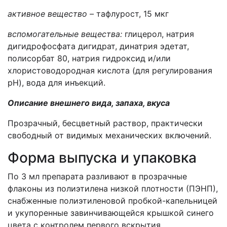
активное вещество –
тафлурост,
1
5 мкг
вспомогательные вещества:
г
лицерол, натрия
дигидрофосфата дигидрат, динатрия эдетат,
полисорбат 80, натрия гидроксид и/или
хлористоводородная кислота (для регулирования
pH), вода для инъекций.
Описание внешнего вида, запаха, вкуса
Прозрачный, бесцветный раствор, практически
свободный от видимых механических включений.
Форма выпуска и упаковка
По 3 мл препарата разливают в прозрачные
флаконы из полиэтилена низкой плотности (ПЭНП),
снабженные полиэтиленовой пробкой-капельницей
и укупоренные завинчивающейся крышкой синего
цвета с контролем первого вскрытия.