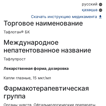
10.02.2026
русский
Номер регистрации в РБ:
10824/20
қазақша
Информация о регистрации в РБ:
04.06.2020 -
Скачать инструкцию медикамента
Торговое наименование
04.06.2025
Т
афлотан
®
БК
Международное
непатентованное название
Тафлупрост
Лекарственная форма, дозировка
Капли глазные, 15 мкг/мл
Фармакотерапевтическая
группа
Органы чувств. Офтальмологические препараты.