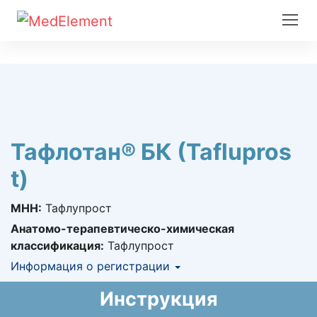
Тафлотан® БК (Taflupros
t)
МНН:
Тафлупрост
Анатомо-терапевтическо-химическая
классификация:
Тафлупрост
Информация о регистрации
Номер регистрации в РК:
РК-ЛС-5№024919
Инструкция
Информация о регистрации в РК:
10.02.2021 -