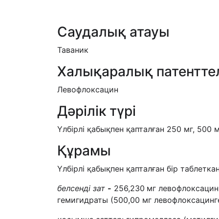
Саудалық атауы
Таваник
Халықаралық патентте
Левофлоксацин
Дәрілік түрі
Үлбірлі қабықпен қапталған 250 мг, 500 
Құрамы
Үлбірлі қабықпен қапталған бір таблетк
белсенді зат
-
256,230
мг левофлоксацин
гемигидраты (500,00 мг левофлоксацинг