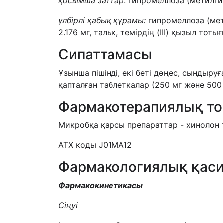
қосымша заттар
: гипромеллоза (метилг
үлбірлі қабық құрамы:
гипромеллоза (мет
2.176 мг, тальк, темірдің (III) қызыл тоты
Сипаттамасы
Ұзынша пішінді, екі беті дөңес, сындыру
қапталған таблеткалар (250 мг және 500 
Фармакотерапиялық т
Микробқа қарсы препараттар - хинолон
АТХ коды J01MA12
Фармакологиялық қаси
Фармакокинетикасы
Сіңуі