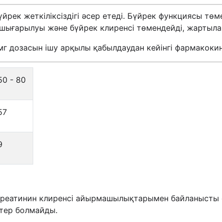
ек жеткіліксіздігі әсер етеді. Бүйрек функциясы төме
 шығарылуы және бүйрек клиренсі төмендейді, жартыла
0 мг дозасын ішу арқылы қабылдаудан кейінгі фармакоки
50 - 80
57
9
 креатинин клиренсі айырмашылықтарымен байланысты 
тер болмайды.