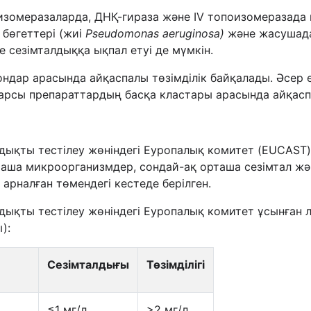
опоизомеразаларда, ДНҚ-гираза және IV топоизомеразад
 бөгеттері (жиі
Pseudomonas aeruginosa)
және жасушадан
е сезімталдыққа ықпал етуі де мүмкін.
дар арасында айқаспалы төзімділік байқалады. Әсер е
арсы препараттардың басқа кластары арасында айқасп
дықты тестілеу жөніндегі Еуропалық комитет (EUCAST)
рташа микроорганизмдер, сондай-ақ орташа сезімтал ж
 арналған төмендегі кестеде берілген.
дықты тестілеу жөніндегі Еуропалық комитет ұсынған 
):
Сезімталдығы
Тө
з
імділігі
≤1 мг/л
>2 мг/л