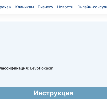
рачам
Клиникам
Бизнесу
Новости
Онлайн-консул
лассификация:
Levofloxacin
6665
2016 - бессрочно
ZT
Инструкция
9.94
KZT