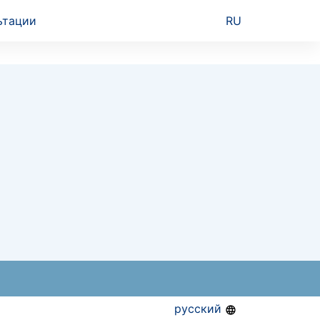
ьтации
RU
русский