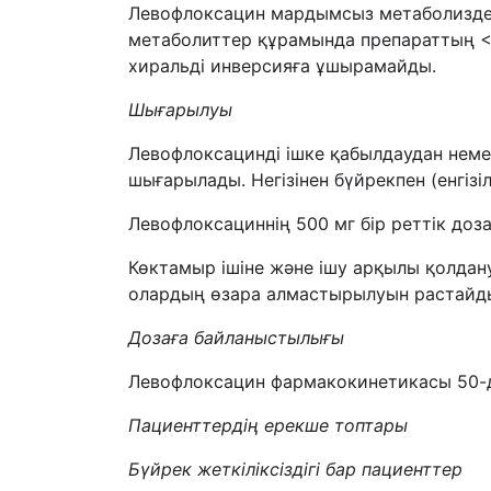
Левофлоксацин мардымсыз метаболиздене
метаболиттер құрамында препараттың <
хиральді инверсияға ұшырамайды.
Шығарылуы
Левофлоксацинді ішке қабылдаудан немесе
шығарылады. Негізінен бүйрекпен (енгіз
Левофлоксациннің 500 мг бір реттік доз
Көктамыр ішіне және ішу арқылы қолдан
олардың өзара алмастырылуын растайд
Дозаға байланыстылығы
Левофлоксацин фармакокинетикасы 50-де
Пациенттердің ерекше топтары
Бүйрек жеткіліксіздігі бар пациенттер