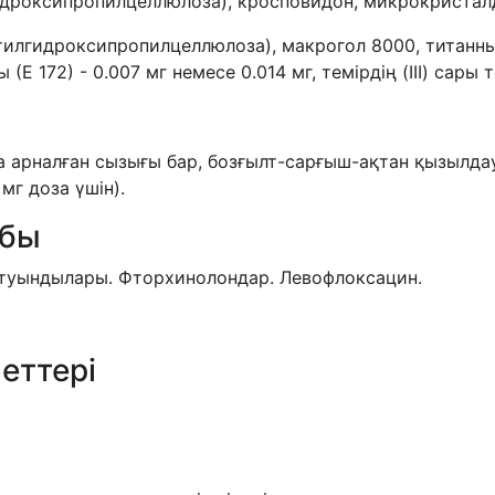
идроксипропилцеллюлоза), кросповидон, микрокристал
илгидроксипропилцеллюлоза), макрогол 8000, титанның 
ғы (Е 172) - 0.007 мг немесе 0.014 мг, темірдің (III) сары
ға арналған сызығы бар, бозғылт-сарғыш-ақтан қызылдау-
мг доза үшін).
обы
 туындылары. Фторхинолондар. Левофлоксацин.
еттері