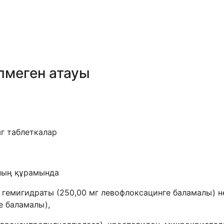
лмеген атауы
мг таблеткалар
аның құрамында
 гемигидраты (250,00 мг левофлоксацинге баламалы) н
е баламалы),