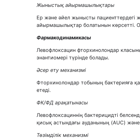
Жыныстық айырмашылықтары
Ер және әйел жынысты пациенттердегі 
айырмашылықтар болатынын көрсетті. 
Фармакодинамикасы
Левофлоксацин фторхинолондар класының
энантиомері түрінде болады.
Әсер ету механизмі
Фторхинолондар тобының бактерияға қар
етеді.
ФК/ФД арақатынасы
Левофлоксациннің бактерицидті белсен
қисық астындағы ауданының (AUC) және 
Төзімділік
м
еханизмі