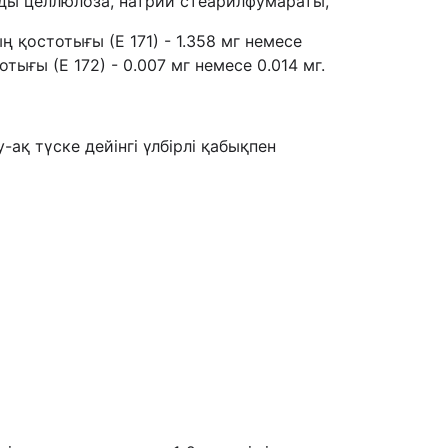
ды целлюлоза, натрий стеарилфумараты,
қостотығы (Е 171) - 1.358 мг немесе
 тотығы (Е 172) - 0.007 мг немесе 0.014 мг.
ақ түске дейінгі үлбірлі қабықпен