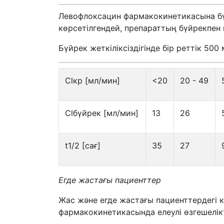
Левофлоксацин фармакокинетикасына бүйр
көрсетілгендей, препараттың бүйрекпен
Бүйрек жеткіліксіздігінде бір реттік 50
Clкр [мл/мин]
<20
20 - 49
Clбүйрек [мл/мин]
13
26
t1/2 [сағ]
35
27
Егде жастағы пациенттер
Жас және егде жастағы пациенттердегі
фармакокинетикасында елеулі өзгешелік