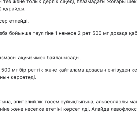
тез және толық дерлік сіңеді, плазмадағы жоғары шект
% құрайды.
сер етпейді.
а бойынша тәулігіне 1 немесе 2 рет 500 мг дозада қабы
азмасы ақуызымен байланысады.
500 мг бір реттік және қайталама дозасын енгізуден ке
нын көрсетеді.
ына, эпителийлік төсем
сұйықтығына, альвеолярлы макр
ініне және несепке өтетіні көрсетілді. Алайда левофл