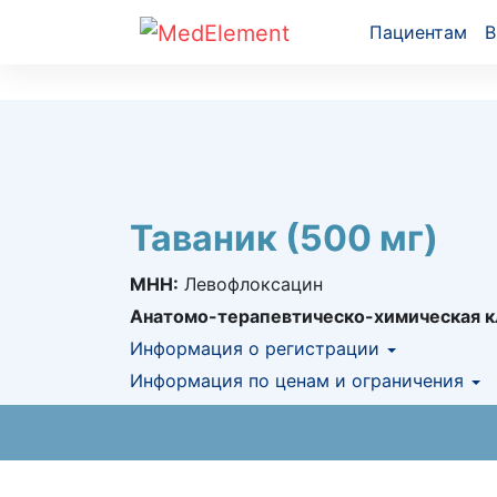
Пациентам
В
Таваник (500 мг)
МНН:
Левофлоксацин
Анатомо-терапевтическо-химическая к
Информация о регистрации
Номер регистрации в РК:
Информация по ценам и ограничения
№ РК-ЛС-5№01
Информация о регистрации в РК:
Предельная цена закупа в РК:
5 038.41
06.06.
K
Предельная цена реализации в РК:
6 54