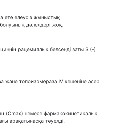
а өте елеусіз жыныстық
болуының дәлелдері жоқ.
иннің рацемиялық белсенді заты S (-)
а және топоизомераза IV кешеніне әсер
ның (Cmax) немесе фармакокинетикалық
ғы арақатынасқа тәуелді.