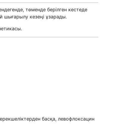
ндегенде, төменде берілген кестеде
й шығарылу кезеңі ұзарады.
нетикасы.
ерекшеліктерден басқа, левофлоксацин