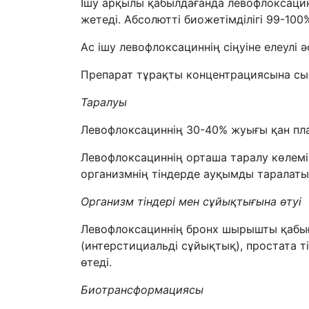
Ішу арқылы қабылдағанда левофлоксацин 
жетеді. Абсолютті биожетімділігі 99-100
Ас ішу левофлоксациннің сіңуіне елеулі ә
Препарат тұрақты концентрациясына сызб
Таралуы
Левофлоксациннің 30-40% жуығы қан пл
Левофлоксациннің орташа таралу көлемі 
организмнің тіндерде ауқымды таралаты
Организм тіндері мен сұйықтығына өтуі
Левофлоксациннің бронх шырышты қабығ
(интерстициальді сұйықтық), простата т
өтеді.
Биотрансформациясы