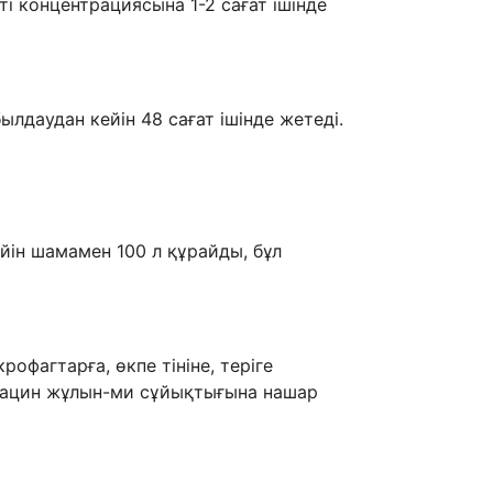
і концентрациясына 1-2 сағат ішінде
лдаудан кейін 48 сағат ішінде жетеді.
йін шамамен 100 л құрайды, бұл
офагтарға, өкпе тініне, теріге
оксацин жұлын-ми сұйықтығына нашар