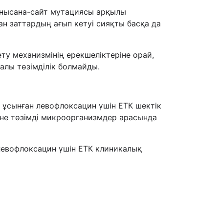
а нысана-сайт мутациясы арқылы
 заттардың ағып кетуі сияқты басқа да
ту механизмінің ерекшеліктеріне орай,
алы төзімділік болмайды.
 ұсынған левофлоксацин үшін ЕТК шектік
әне төзімді микроорганизмдер арасында
левофлоксацин үшін ЕТК клиникалық