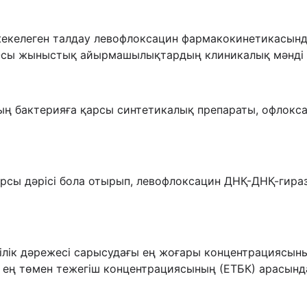
жекелеген талдау левофлоксацин фармакокинетикасынд
Осы жыныстық айырмашылықтардың клиникалық мәнді 
 бактерияға қарсы синтетикалық препараты, офлоксац
сы дәрісі бола отырып, левофлоксацин ДНҚ-ДНҚ-гираз
ділік дәрежесі сарысудағы ең жоғары концентрациясы
ең төмен тежегіш концентрациясының (ЕТБК) арасында