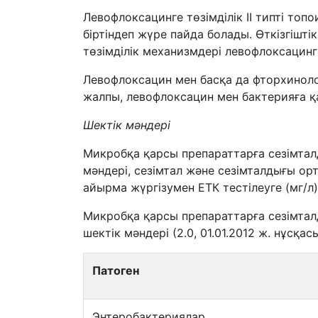
Левофлоксацинге төзімділік II типті т
біртіндеп жүре пайда болады. Өткізгіштік
төзімділік механизмдері левофлоксацинг
Левофлоксацин мен басқа да фторхинолон
жалпы, левофлоксацин мен бактерияға қ
Шектік мәндері
Микробқа қарсы препараттарға сезімтал
мәндері, сезімтал және сезімталдығы о
айырма жүргізумен ЕТК тестілеуге (мг/л)
Микробқа қарсы препараттарға сезімтал
шектік мәндері (2.0, 01.01.2012 ж. нұсқасы
Патоген
Энтеробактериялар