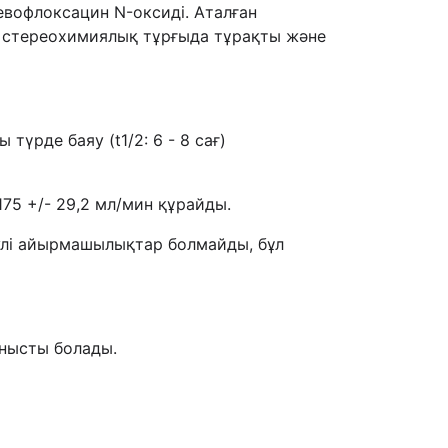
вофлоксацин N-оксиді. Аталған
н стереохимиялық тұрғыда тұрақты және
үрде баяу (t1/2: 6 - 8 сағ)
75 +/- 29,2 мл/мин құрайды.
улі айырмашылықтар болмайды, бұл
анысты болады.