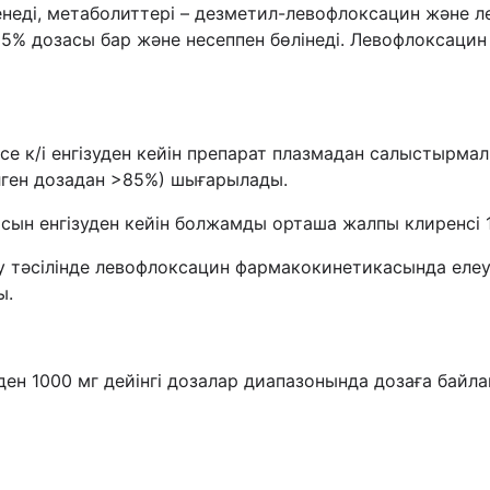
ді, метаболиттері – дезметил-левофлоксацин және ле
5% дозасы бар және несеппен бөлінеді. Левофлоксаци
 к/і енгізуден кейін препарат плазмадан салыстырмалы т
ілген дозадан >85%) шығарылады.
асын енгізуден кейін болжамды орташа жалпы клиренсі 1
у тәсілінде левофлоксацин фармакокинетикасында еле
ы.
н 1000 мг дейінгі дозалар диапазонында дозаға байл