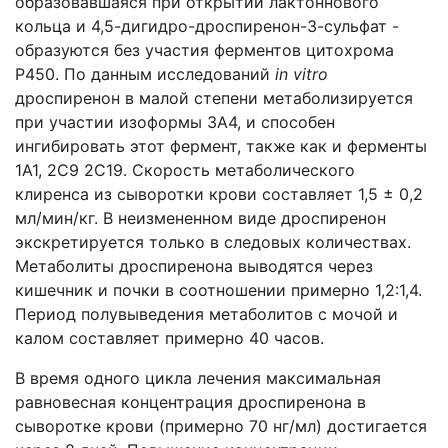
образовавшаяся при открытии лактоннового
кольца и 4,5-дигидро-дроспиренон-3-сульфат -
образуются без участия ферментов цитохрома
P450. По данным исследований
in
vitro
дроспиренон в малой степени метаболизируется
при участии изоформы 3A4, и способен
ингибировать этот фермент, также как и ферменты
1A1, 2C9 2C19. Скорость метаболического
клиренса из сыворотки крови составляет 1,5 ± 0,2
мл/мин/кг. В неизмененном виде дроспиренон
экскретируется только в следовых количествах.
Метаболиты дроспиренона выводятся через
кишечник и почки в соотношении примерно 1,2:1,4.
Период полувыведения метаболитов с мочой и
калом составляет примерно 40 часов.
В время одного цикла лечения максимальная
равновесная концентрация дроспиренона в
сыворотке крови (примерно 70 нг/мл) достигается