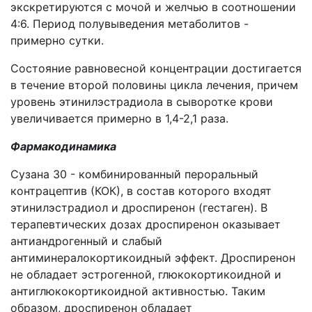
экскретируются с мочой и желчью в соотношении
4:6. Период полувыведения метаболитов -
примерно сутки.
Состояние равновесной концентрации достигается
в течение второй половины цикла лечения, причем
уровень этинилэстрадиола в сыворотке крови
увеличивается примерно в 1,4-2,1 раза.
Фармакодинамика
Сузана 30 - комбинированный пероральный
контрацептив (КОК), в состав которого входят
этинилэстрадиол и дроспиренон (гестаген). В
терапевтических дозах дроспиренон оказывает
антиандрогенный и слабый
антиминералокортикоидный эффект. Дроспиренон
не обладает эстрогенной, глюкокортикоидной и
антиглюкокортикоидной активностью. Таким
образом, дроспиренон обладает