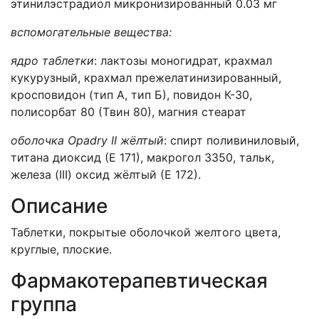
этинилэстрадиол микронизированный 0.03 мг
вспомогательные вещества:
ядро таблетки
: лактозы моногидрат, крахмал
кукурузный, крахмал прежелатинизированный,
кросповидон (тип A, тип Б), повидон К-30,
полисорбат 80 (Tвин 80), магния стеарат
оболочка
Opadry II жёлтый
: спирт поливиниловый,
титана диоксид (Е 171), макрогол 3350, тальк,
железа (III) оксид жёлтый (Е 172).
Описание
Таблетки, покрытые оболочкой желтого цвета,
круглые, плоские.
Фармакотерапевтическая
группа