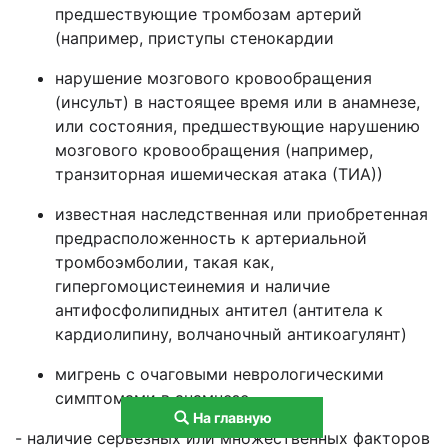
предшествующие тромбозам артерий
(например, приступы стенокардии
нарушение мозгового кровообращения
(инсульт) в настоящее время или в анамнезе,
или состояния, предшествующие нарушению
мозгового кровообращения (например,
транзиторная ишемическая атака (ТИА))
известная наследственная или приобретенная
предрасположенность к артериальной
тромбоэмболии, такая как,
гипергомоцистеинемия и наличие
антифосфолипидных антител (антитела к
кардиолипину, волчаночный антикоагулянт)
мигрень с очаговыми неврологическими
симптомами в анамнезе
На главную
- наличие серьезных или множественных факторов